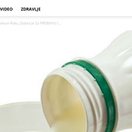
VIDEO
ZDRAVLJE
rdnom Roku, Dobra Je Za PROBAVU I...