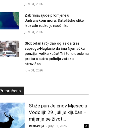
July 31, 2026
Zabrinjavajuće promjene u
Jadranskom moru: Satelitske slike
izazvale reakcije naučnika
July 31, 2026
Slobodan (76) dao oglas da traži
suprugu-Naglasio da ima Njemačku
penziju i veliku kuću! Tri žene došle na
probu a sutra policija zatekla
stravičan...
July 31, 2026
Prepručeno
Stiže pun Jelenov Mjesec u
Vodoliji: 29. juli je ključan –
mijenja se život...
Redakcija
-
July 31, 2026
0