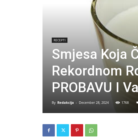
RECEPTI
Smjesa Koja 
Rekordnom Ro
PROBAVU I Va
By
Redakcija
-
December 28, 2024
1768