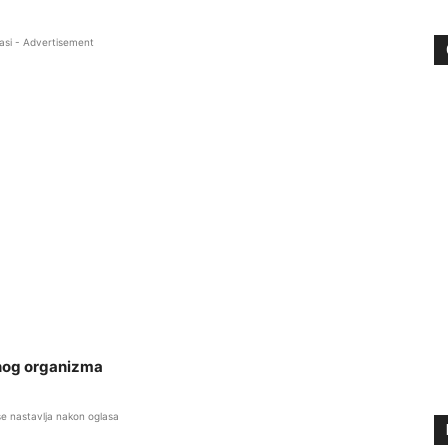
asi - Advertisement
alnog organizma
se nastavlja nakon oglasa