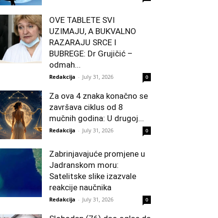
OVE TABLETE SVI
UZIMAJU, A BUKVALNO
RAZARAJU SRCE I
BUBREGE: Dr Grujičić –
odmah...
Redakcija
-
July 31, 2026
0
Za ova 4 znaka konačno se
završava ciklus od 8
mučnih godina: U drugoj...
Redakcija
-
July 31, 2026
0
Zabrinjavajuće promjene u
Jadranskom moru:
Satelitske slike izazvale
reakcije naučnika
Redakcija
-
July 31, 2026
0