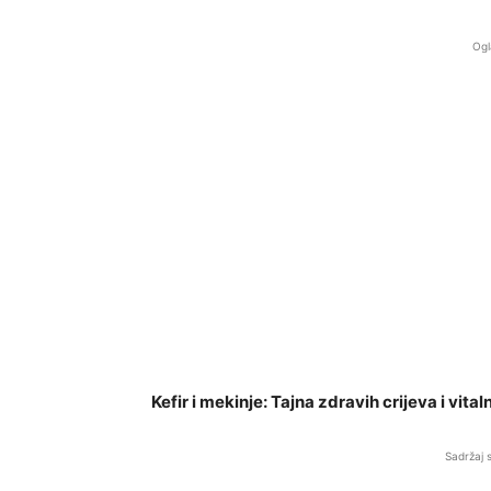
Ogl
Kefir i mekinje: Tajna zdravih crijeva i vit
Sadržaj 