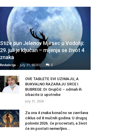
Stiže pun Jelenov Mjesec u Vodoliji:
29. juli je ključan – mijenja se život 4
znaka
Redakcija
-
July 31, 2026
0
OVE TABLETE SVI UZIMAJU, A
BUKVALNO RAZARAJU SRCE I
BUBREGE: Dr Grujičić – odmah ih
izbacite iz upotrebe
July 31, 2026
Za ova 4 znaka konačno se završava
ciklus od 8 mučnih godina: U drugoj
polovini 2026. će procvetati, a život
će im postati nemerljivo...