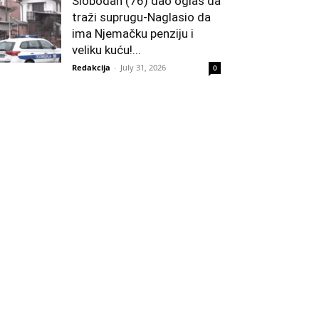
Slobodan (76) dao oglas da
traži suprugu-Naglasio da
ima Njemačku penziju i
veliku kuću!...
Redakcija
-
July 31, 2026
0