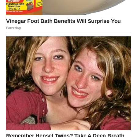
Širi rizici – od nogu do srca
Poremećena cirkulacija u nogama nije samo lokalni
problem. Bolest perifernih arterija uvelike povećava rizik
od
koronarne bolesti srca
, koja je i dalje vodeći uzrok