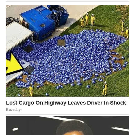
Prevencija i briga o zdravlju krvnih
žila
Kako biste smanjili rizik od povišenog kolesterola i
komplikacija koje iz njega proizlaze, liječnici preporučuju:
Redovite preglede i analize krvi
– jedini siguran način
da otkrijete razinu kolesterola.
Uravnoteženu prehranu
– manje zasićenih masnoća, a
više voća, povrća i vlakana.
Redovitu tjelesnu aktivnost
– barem 30 minuta