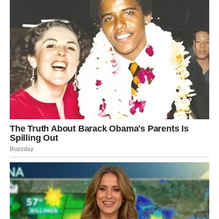
kretanja dnevno poboljšava cirkulaciju.
Prestanak pušenja
– duhan izravno oštećuje krvne
žile i pogoršava simptome PAB-a.
Kontrolu krvnog tlaka i šećera u krvi
– jer često prate
povišen kolesterol.
Povišen kolesterol ne pokazuje uvijek simptome, ali vaše
noge mogu biti ogledalo zdravlja krvnih žila
. Bolovi,
rane koje sporo zacjeljuju, gubitak dlaka ili osjećaj
hladnoće u nogama nisu bezazleni znakovi. Oni mogu
upućivati na ozbiljne probleme cirkulacije i povećan rizik
od srčanih bolesti.
Zato je važno reagirati na vrijeme – obratiti se liječniku i
uvesti promjene u načinu života koje će dugoročno čuvati