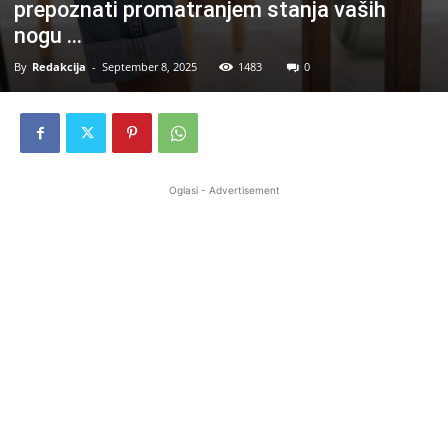
prepoznati promatranjem stanja vaših
nogu …
By
Redakcija
-
September 8, 2025
1483
0
Oglasi - Advertisement