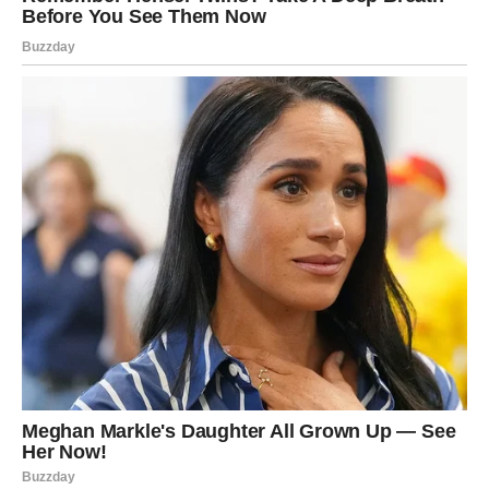
smrti u svijetu. Masne naslage u arterijama nogu često su
znak da se slični procesi odvijaju i u krvnim žilama koje
opskrbljuju srce i mozak.
Drugim riječima, simptomi na nogama mogu biti
prvo
upozorenje na opasnost od srčanog udara ili moždanog
udara
.