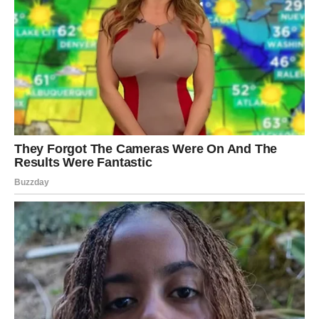
zdravlje srca i krvnih žila.
PREUZMITE BESPLATNO!
⋆ KNJIGA SA RECEPTIMA ⋆
Upiši svoj email i preuzmi BESPLATNU
knjigu s receptima! Uživaj u jednostavnim
i ukusnim jelima koja će osvojiti tvoje
najdraže.
Jednim klikom preuzmi knjigu s najboljim
receptima!