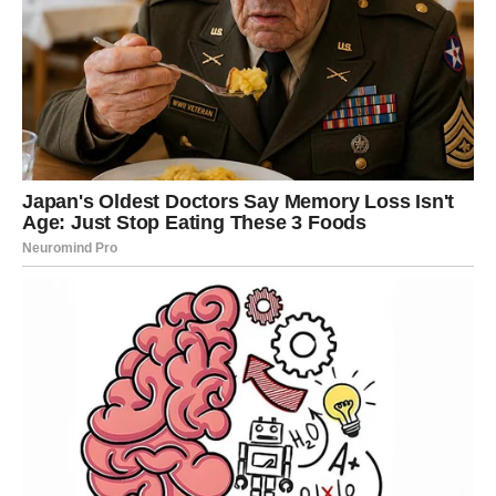
upozoravaju na visoki kolesterol
Medicinski stručnjaci izdvajaju nekoliko simptoma koji
mogu ukazivati na
poremećaje cirkulacije
:
Bol tijekom hodanja (klaudikacija)
– javlja se u
mišićima nogu i smanjuje se nakon kratkog odmora.
Bol može biti blaga ili vrlo intenzivna, a često se
osjeća u obje noge.
Čirevi ili rane na stopalima
– teško zarastaju zbog
slabijeg protoka krvi.
Gubitak dlaka na nogama
– posljedica je smanjenog
dotoka hranjivih tvari i kisika u folikule dlake.
Sjajna i tanka koža
– znak smanjenog dotoka krvi i