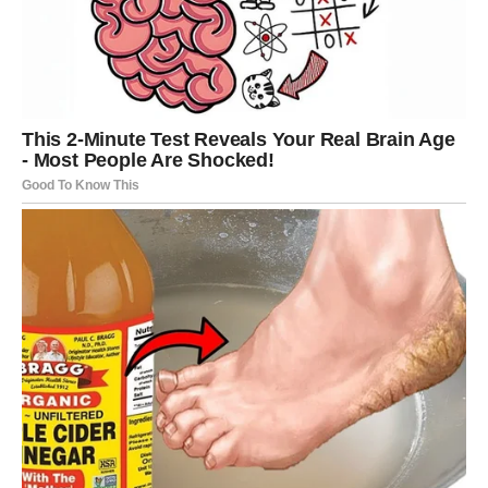
hranjivih tvari.
Hladna stopala ili potkoljenice
– rezultat loše
prokrvljenosti.
Erektilna disfunkcija kod muškaraca
– može biti
povezana s lošim protokom krvi u arterijama zdjelice.
Ako se ovi simptomi
pojavljuju naglo
ili se brzo
pogoršavaju, stručnjaci naglašavaju da je riječ o stanju
koje zahtijeva
hitnu medicinsku procjenu
.