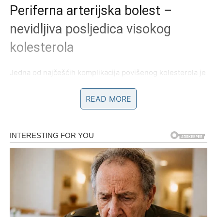
Periferna arterijska bolest –
nevidljiva posljedica visokog
kolesterola
Jedna od najčešćih komplikacija povišenog kolesterola je
periferna arterijska bolest (PAB)
. Nastaje kada se
masne
naslage talože unutar arterija
nogu, sužavajući krvne
READ MORE
žile i otežavajući dotok krvi u mišiće.
Iako bolest može dugo biti bez simptoma, s vremenom se
pojavljuju vidljivi i zabrinjavajući znakovi. Ako se
prepoznaju na vrijeme, mogu poslužiti kao važan signal
da je potrebno potražiti liječničku pomoć.
Znakovi na nogama koji