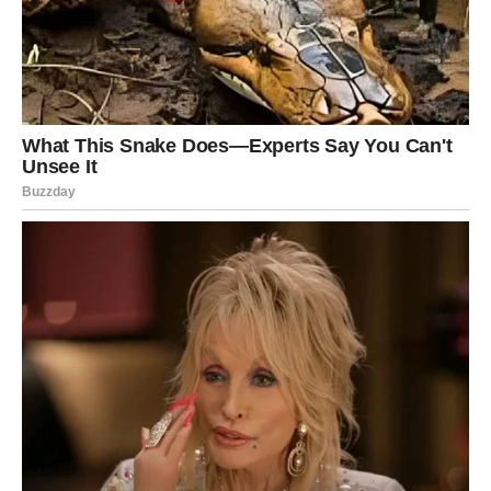
Upiši svoj email i preuzmi BESPLATNU
knjigu s receptima! Uživaj u jednostavnim
i ukusnim jelima koja će osvojiti tvoje
najdraže.
Jednim klikom preuzmi knjigu s najboljim
receptima!