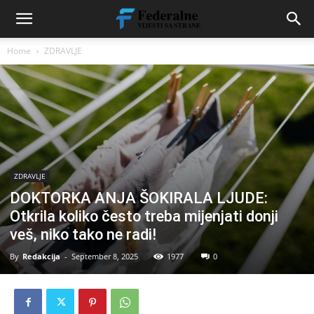
Home
ZDRAVLJE
ZDRAVLJE
DOKTORKA ANJA ŠOKIRALA LJUDE:
Otkrila koliko često treba mijenjati donji
veš, niko tako ne radi!
By
Redakcija
-
September 8, 2025
1977
0