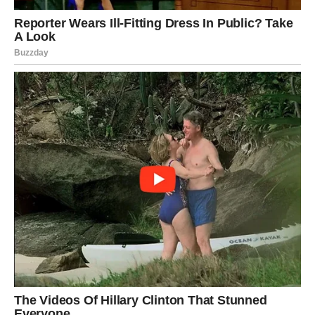
Potencijalni rizici nošenja istog
donjeg rublja predugo
Prema
Sari Roberts
, stručnjakinji za njegu kože,
dugotrajno nošenje istog donjeg rublja može uzrokovati: