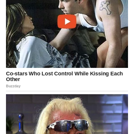
Smjernice za pravilnu higijenu
donjeg rublja
Mijenjajte ga svakodnevno
, a po potrebi i češće.
Perite ga blagim deterdžentima
, izbjegavajte jake
omekšivače jer mogu iritirati kožu.
Birajte prirodne materijale
poput pamuka – prozračniji
su i smanjuju rizik od infekcija.
Reagirajte na signale tijela
– crvenilo, svrbež ili
neugoda znak su da je vrijeme za promjenu ili
konzultaciju s liječnikom.