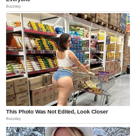
osipe i iritacije,
razvoj gljivičnih infekcija,
pogoršanje kožnih bolesti poput ekcema i psorijaze,
neugodne mirise i osjećaj nelagode.
Žene su posebno osjetljive na ove probleme. Ako imaju
obilniji vaginalni iscjedak ili su u menstruaciji,
preporučuje se promjena donjeg rublja
više puta dnevno
.
Toplo i vlažno okruženje idealno je za razvoj bakterija i
gljivica, što može dovesti do infekcija.
Utjecaj klime i životnog stila
Topla i vlažna klima
: pojačano znojenje zahtijeva