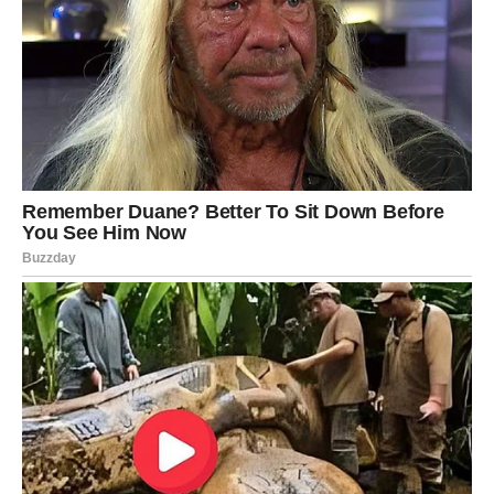
Ne gomilajte odjeću u košari
– prljavo donje rublje
perite što prije kako biste spriječili širenje bakterija.
Donje rublje je osnovna, ali presudna stavka osobne
higijene. Bez obzira na to jeste li fizički aktivni ili vodite
mirniji život,
pravilo svakodnevne promjene
ostaje
najzdravija praksa. Na taj način čuvate zdravlje kože,
sprječavate infekcije i osiguravate osjećaj svježine.
Jednostavno pravilo glasi:
čisto rublje – zdrava koža i
bolja kvaliteta života.
PREUZMITE BESPLATNO!
⋆ KNJIGA SA RECEPTIMA ⋆