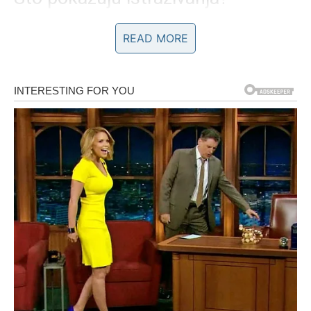
Anketa provedena u lipnju za
Newsweek
otkrila je navike
READ MORE
različitih generacija. Od 1500 odraslih ispitanika:
47% je izjavilo da nikada ne nosi donje rublje dulje od
jednog dana.
Generacija Z
pokazala je najveći postotak onih koji
ponekad produžuju nošenje istog rublja, a čak 37%
priznalo je da ga nosi dulje od 24 sata.
Stručnjaci, međutim, upozoravaju da takva praksa
povećava rizik od
gljivičnih i bakterijskih infekcija
,
iritacija i neugodnih mirisa.