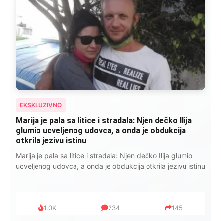
EKSKLUZIVNO
Kad se Marin suprug razbolio ona ga kupala,
pelene mu mijenjala: Jedno jutro je poslao po
čokoladu..
Kad se Marin suprug razbolio ona ga kupala, pelene mu
mijenjala: Jedno jutro je poslao po čokoladu..
999
321
234