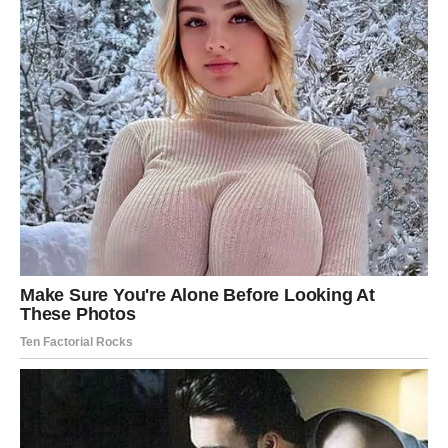
češću promjenu – ponekad i dva puta dnevno.
Hladnija klima
: ako nema puno fizičke aktivnosti,
dovoljno je jedno donje rublje dnevno.
Intenzivna tjelovježba
: obavezno presvlačenje odmah
nakon treninga.