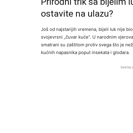
Prirodni trik sa bijelim
ostavite na ulazu?
Još od najstarijih vremena, bijeli luk nije bi
svojevrsni „čuvar kuće“. U narodnim vjerovan
smatrani su zaštitom protiv svega što je než
kućnih napasnika poput insekata i glodara.
Sadržaj 