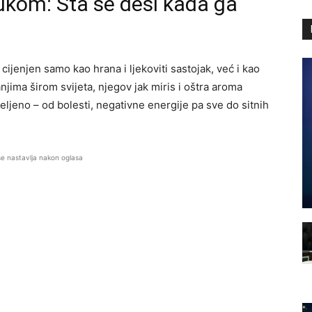
 lukom: Šta se desi kada ga
o cijenjen samo kao hrana i ljekoviti sastojak, već i kao
jima širom svijeta, njegov jak miris i oštra aroma
eljeno – od bolesti, negativne energije pa sve do sitnih
se nastavlja nakon oglasa