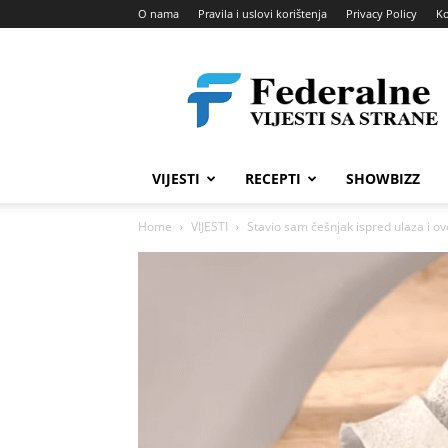
O nama
Pravila i uslovi korištenja
Privacy Policy
Ko
Federalne
vijesti
VIJESTI
RECEPTI
SHOWBIZZ
Home
VIJESTI
Stavio sam češnjak ispred ulaza i ov