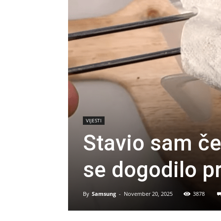
VIJESTI
Stavio sam če
se dogodilo p
By
Samsung
-
November 20, 2025
3878