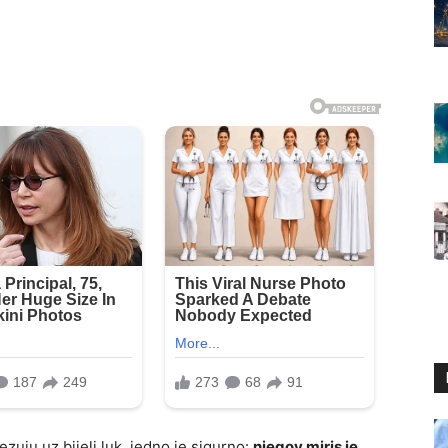
zuju uz bijeli luk, jedno je sigurno:
njegov miris je