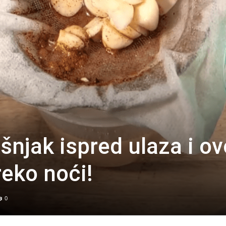
šnjak ispred ulaza i ov
reko noći!
0