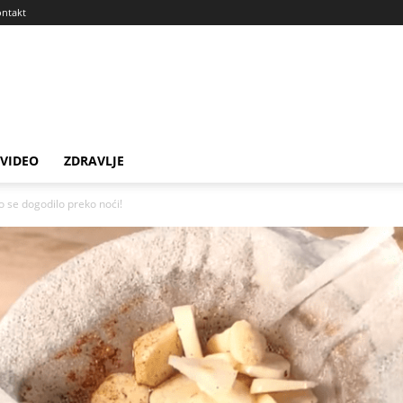
ntakt
VIDEO
ZDRAVLJE
o se dogodilo preko noći!