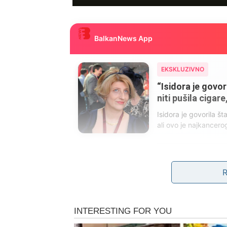
BalkanNews App
EKSKLUZIVNO
“Isidora je govor
niti pušila cigar
Isidora je govorila št
ali ovo je najkancero
753
182
9
Nakon tog perioda većina primijeti isto: