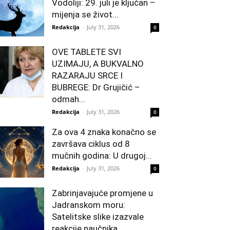
Vodoliji: 29. juli je ključan –
mijenja se život...
Redakcija
-
July 31, 2026
0
OVE TABLETE SVI
UZIMAJU, A BUKVALNO
RAZARAJU SRCE I
BUBREGE: Dr Grujičić –
odmah...
Redakcija
-
July 31, 2026
0
Za ova 4 znaka konačno se
završava ciklus od 8
mučnih godina: U drugoj...
Redakcija
-
July 31, 2026
0
Zabrinjavajuće promjene u
Jadranskom moru:
Satelitske slike izazvale
reakcije naučnika