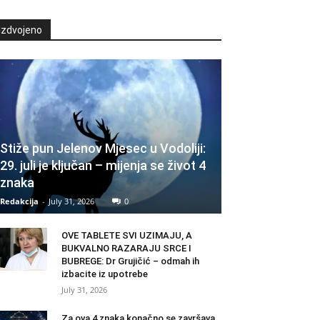
Izdvojeno
Stiže pun Jelenov Mjesec u Vodoliji:
29. juli je ključan – mijenja se život 4
znaka
Redakcija
-
July 31, 2026
0
OVE TABLETE SVI UZIMAJU, A
BUKVALNO RAZARAJU SRCE I
BUBREGE: Dr Grujičić – odmah ih
izbacite iz upotrebe
July 31, 2026
Za ova 4 znaka konačno se završava