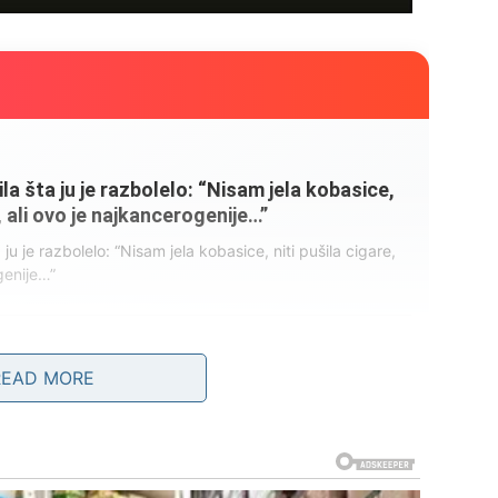
ila šta ju je razbolelo: “Nisam jela kobasice,
e, ali ovo je najkancerogenije…”
a ju je razbolelo: “Nisam jela kobasice, niti pušila cigare,
genije…”
5
READ MORE