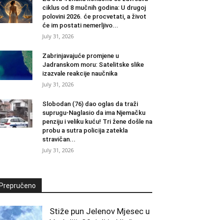
ciklus od 8 mučnih godina: U drugoj
polovini 2026. će procvetati, a život
će im postati nemerljivo...
July 31, 2026
Zabrinjavajuće promjene u
Jadranskom moru: Satelitske slike
izazvale reakcije naučnika
July 31, 2026
Slobodan (76) dao oglas da traži
suprugu-Naglasio da ima Njemačku
penziju i veliku kuću! Tri žene došle na
probu a sutra policija zatekla
stravičan...
July 31, 2026
Prepručeno
Stiže pun Jelenov Mjesec u