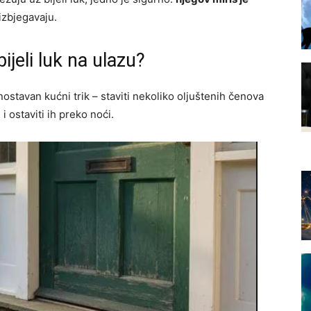
izbjegavaju.
ijeli luk na ulazu?
nostavan kućni trik – staviti nekoliko oljuštenih čenova
i ostaviti ih preko noći.