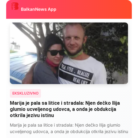
BalkanNews App
EKSKLUZIVNO
Marija je pala sa litice i stradala: Njen dečko Ilija
glumio ucveljenog udovca, a onda je obdukcija
otkrila jezivu istinu
Marija je pala sa litice i stradala: Njen dečko Ilija glumio
ucveljenog udovca, a onda je obdukcija otkrila jezivu istinu