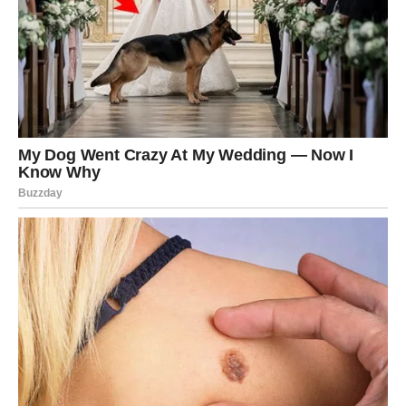
Bonus sadržaj – šira perspektiva
ljubavnog života javnih ličnosti
Da bi tekst bio potpuniji i dostigao potrebnu dužinu,
korisno je sagledati i širi fenomen:
kako popularnost
utiče na ljubavne odnose poznatih osoba
.
Stalna izloženost medijima
– svaki izlazak, svaka
fotografija, pa čak i šapat o novom partneru, završava
u medijima. To stvara pritisak koji malo koji odnos
može izdržati.
Nedostatak privatnosti
– kada je neko u centru
pažnje, teško je sakriti intimne trenutke. I najmanji
gest postaje tema spekulacija.