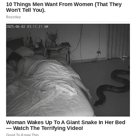
Jednim klikom preuzmi knjigu s najboljim
receptima!