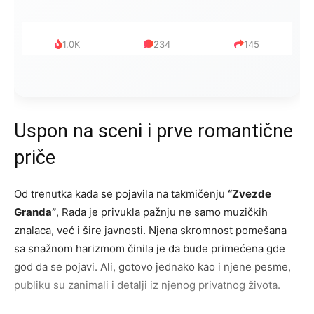
1.0K
234
145
Uspon na sceni i prve romantične
priče
Od trenutka kada se pojavila na takmičenju
“Zvezde
Granda”
, Rada je privukla pažnju ne samo muzičkih
znalaca, već i šire javnosti. Njena skromnost pomešana
sa snažnom harizmom činila je da bude primećena gde
god da se pojavi. Ali, gotovo jednako kao i njene pesme,
publiku su zanimali i detalji iz njenog privatnog života.