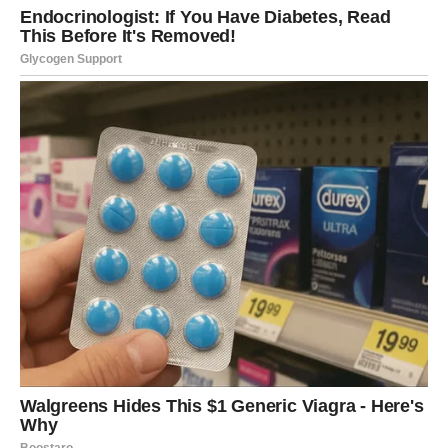
Rada danas – balans između
slobode i očekivanja
Danas se čini da je Rada u periodu života kada joj prija
status singl devojke
. Sama priznaje da joj trenutna
nezavisnost donosi mir i priliku da se fokusira na karijeru.
Ipak, ostavlja prostora za mogućnost da se jednog dana