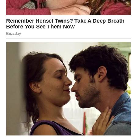
današnjeg perioda samostalnosti i introspektivnog mira.
Jasno je da, bez obzira da li odluči da javno deli detalje ili
ne, mediji neće prestati da prate svaki njen korak. I dok
publika s nestrpljenjem očekuje dan kada će podeliti
sreću sa
pravim partnerom
, Rada nastavlja da fascinira –
svojim glasom, svojom energijom i, možda najviše,
svojom verom u ljubav.
PREUZMITE BESPLATNO!
⋆ KNJIGA SA RECEPTIMA ⋆
Upiši svoj email i preuzmi BESPLATNU
knjigu s receptima! Uživaj u jednostavnim
i ukusnim jelima koja će osvojiti tvoje
najdraže.