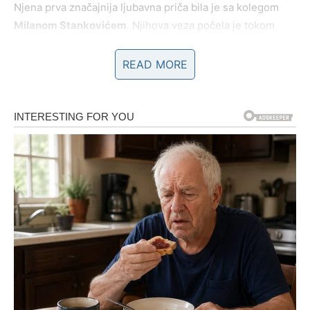
Njena prva značajnija ljubavna priča bila je sa kolegom
Milanom Stankovićem
. Njihova veza počela je tokom
takmičenja, a javnost je tu priču pratila gotovo kao
epizode jedne sapunice. Strast, nesuglasice i pomirenja
READ MORE
bili su deo njihovog odnosa, dok se na kraju sve završilo
raskidom. Taj događaj označio je i početak medijskog
interesovanja koje se, do današnjeg dana, ne smanjuje.
Prekretnice i izazovi u ljubavi
Nakon Milana, Rada je uplovila u novu romansu sa
Momirem Gajićem
, košarkaškim menadžerom. Sama je
priznala da je upravo on bio razlog zbog kog se udaljila
od Milana. Ipak, ni ta veza nije dugo potrajala, iako je
ostavila snažan trag u njenom emotivnom životu.
Potom je usledila romansa sa pevačem
Harisom