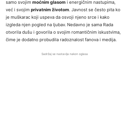
samo svojim
moćnim glasom
i energičnim nastupima,
već i svojim
privatnim životom
. Javnost se često pita ko
je muškarac koji uspeva da osvoji njeno srce i kako
izgleda njen pogled na ljubav. Nedavno je sama Rada
otvorila dušu i govorila o svojim romantičnim iskustvima,
čime je dodatno probudila radoznalost fanova i medija.
Sadržaj se nastavlja nakon oglasa