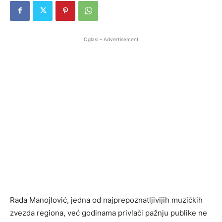
Oglasi - Advertisement
Rada Manojlović, jedna od najprepoznatljivijih muzičkih
zvezda regiona, već godinama privlači pažnju publike ne