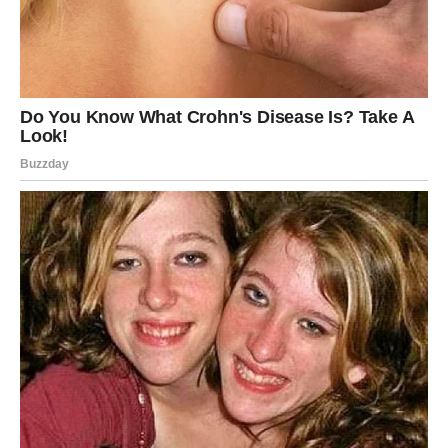
Profesionalna ljubomora
– partneri poznatih ličnosti
često osećaju da su u senci popularnijeg partnera, što
može narušiti harmoniju.
Nemilosrdna konkurencija
– estrada je svet u kojem
vladaju sujete i rivalstva, pa ljubavni odnosi u takvom
okruženju zahtevaju posebnu snagu.
Kroz ove izazove prolazile su mnoge javne ličnosti, pa ni
Rada nije izuzetak. Ali, ono što je kod nje posebno jeste
što, uprkos svemu, zadržava
iskren osmeh
i
otvoreno
srce
.
Romantični život Rade Manojlović mogao bi se posmatrati
kao niz poglavlja u knjizi koja se još uvek piše. Svako
iskustvo donelo joj je novu lekciju – od strastvene
mladalačke veze sa Milanom, preko ozbiljnijih, ali
turbulentnih odnosa sa Momirem i Harisom, pa sve do