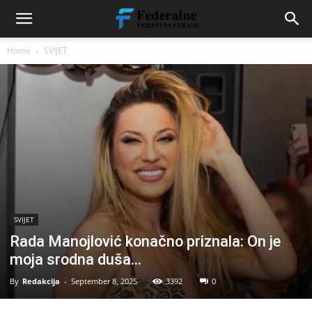
Home
SVIJET
SVIJET
Rada Manojlović konačno priznala: On je
moja srodna duša…
By
Redakcija
-
September 8, 2025
3392
0