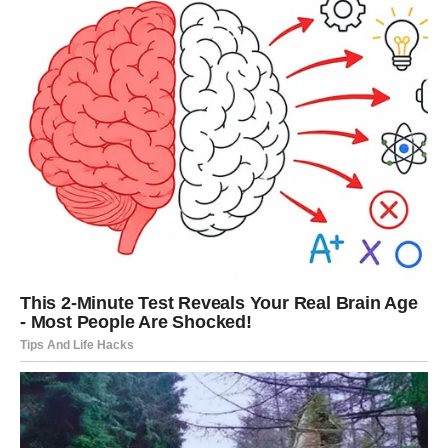
Duhovitost i fleksibilnost
– važno joj je da je partner
umešan u život, ali i da je sposoban da ostane u svojoj
profesiji, bez mešanja u njen umetnički rad.
Njene reči otkrivaju jasnu želju da ljubavni odnos bude
harmoničan, ali i da granice ostanu očuvane.
Ljubav i estrada – dvosekli mač
Biti poznata ličnost na Balkanu znači da
svaki korak biva
pomno praćen
. Za Radu, to nosi poseban izazov. Dok
publika voli da vidi njene romantične trenutke, sama
pevačica ističe da je teret očekivanja često težak.
Mnogi estradni umetnici suočavaju se sa istim
problemom – privatnost postaje luksuz. Na jednom nivou,