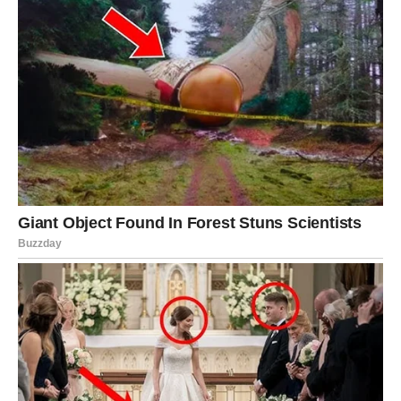
publika ih doživljava kao deo svoje svakodnevice, dok na
drugom, svaka promena u njihovom emotivnom statusu
postaje predmet javne debate.