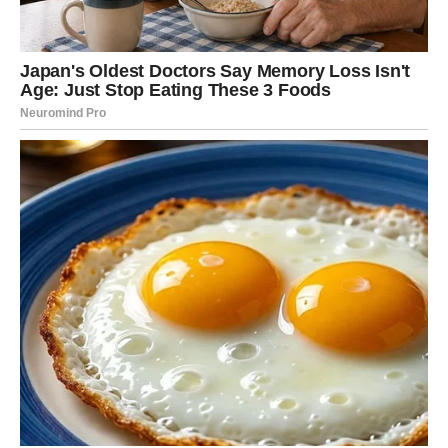
Berkovićem
, koja je, bar na početku, delovala
obećavajuće. Publika ih je često viđala zajedno, a činilo
se da ljubav cveta. Međutim, ni taj odnos nije imao srećan
kraj, a raskid je ponovo završio na naslovnicama tabloida.
Mediji su kasnije povezivali Radu i sa
Vladimirom
, koji je
bio njen vozač, ali ti navodi nikada nisu dobili ozbiljnu
potvrdu.
Uprkos svemu, pevačica ostaje dosledna sebi –
čvrsto
veruje u postojanje prave ljubavi
i ne odustaje od ideje da
jednog dana pronađe partnera koji će ispuniti njene
kriterijume.