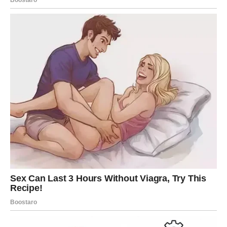
pojavi neko ko će umeti da ispuni njena očekivanja.
U intervjuu za Grand, otkrila je šta očekuje od budućeg
partnera. Lista njenih kriterijuma može se svrstati u
nekoliko važnih tačaka:
Pozitivan stav
– muškarac koji je pored nje mora imati
osmeh na licu i širiti dobru energiju.
Samostalnost
– ne želi partnera koji će zavisiti od
njenog posla ili pokušavati da se upliće u njenu
muzičku karijeru.
Profesionalna distanca
– insistira da njen partner ne
treba da se bavi tehničkim stvarima u vezi sa muzikom
(poput kabliranja, tonskog inženjeringa ili
menadžmenta).