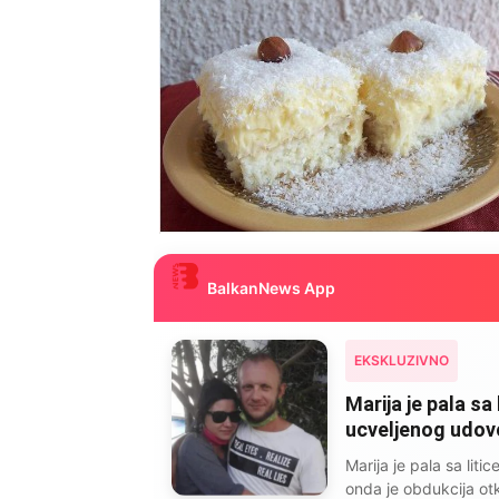
BalkanNews App
EKSKLUZIVNO
Marija je pala sa 
ucveljenog udovca
Marija je pala sa liti
onda je obdukcija otkr