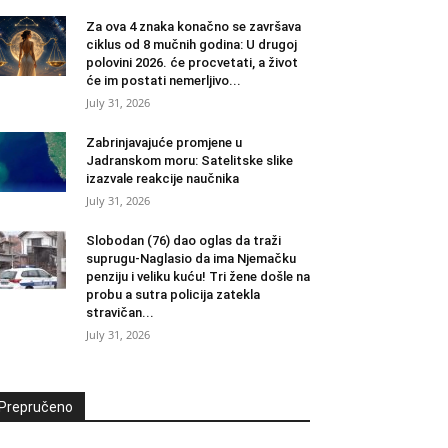
Za ova 4 znaka konačno se završava
ciklus od 8 mučnih godina: U drugoj
polovini 2026. će procvetati, a život
će im postati nemerljivo...
July 31, 2026
Zabrinjavajuće promjene u
Jadranskom moru: Satelitske slike
izazvale reakcije naučnika
July 31, 2026
Slobodan (76) dao oglas da traži
suprugu-Naglasio da ima Njemačku
penziju i veliku kuću! Tri žene došle na
probu a sutra policija zatekla
stravičan...
July 31, 2026
Prepručeno