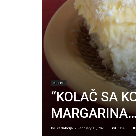
RECEPTI
“KOLAČ SA K
MARGARINA… 
By
Redakcija
-
February 13, 2025
1196