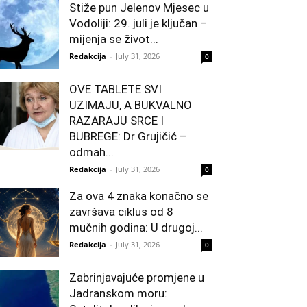
Stiže pun Jelenov Mjesec u
Vodoliji: 29. juli je ključan –
mijenja se život...
Redakcija
-
July 31, 2026
0
OVE TABLETE SVI
UZIMAJU, A BUKVALNO
RAZARAJU SRCE I
BUBREGE: Dr Grujičić –
odmah...
Redakcija
-
July 31, 2026
0
Za ova 4 znaka konačno se
završava ciklus od 8
mučnih godina: U drugoj...
Redakcija
-
July 31, 2026
0
Zabrinjavajuće promjene u
Jadranskom moru: