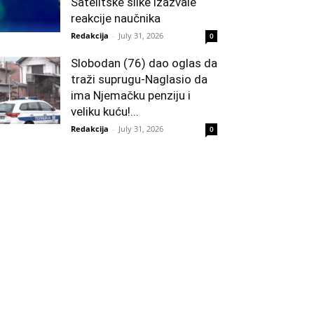
Satelitske slike izazvale
reakcije naučnika
Redakcija
-
July 31, 2026
0
Slobodan (76) dao oglas da
traži suprugu-Naglasio da
ima Njemačku penziju i
veliku kuću!...
Redakcija
-
July 31, 2026
0