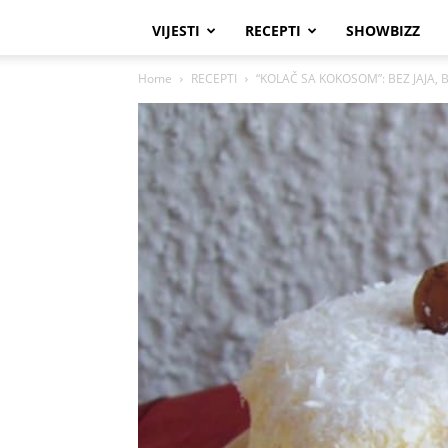
VIJESTI
RECEPTI
SHOWBIZZ
Home
RECEPTI
“KOLAČ SA KOKOSOM”: BEZ JAJA,