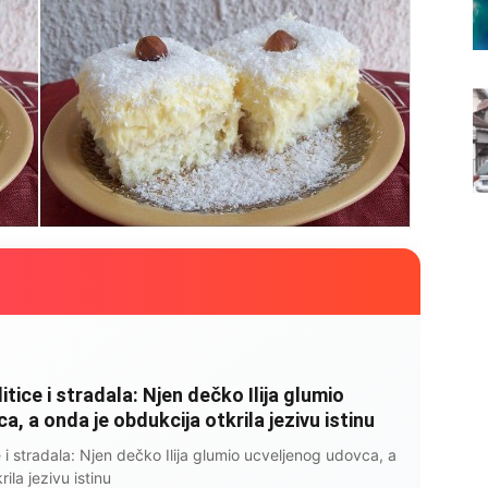
litice i stradala: Njen dečko Ilija glumio
, a onda je obdukcija otkrila jezivu istinu
ce i stradala: Njen dečko Ilija glumio ucveljenog udovca, a
ila jezivu istinu