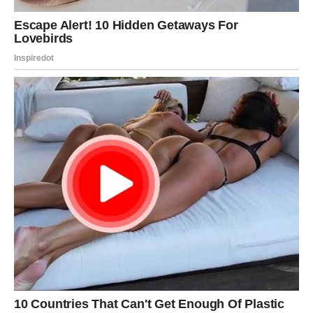
Jednim klikom preuzmi knjigu s najboljim
receptima!