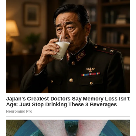
kojeg su Michael i njena majka čuvali dok su pozirali za
sliku. Ovaj momenat doneo je Ameliji olakšanje, ali i
duboko razumevanje složenosti prošlosti svoje majke.
Kroz sve godine potrage, Amelija je bila
duboko
pogođena pričama drugih žena
. Posebno ju je dirnula
priča Diane Šihan, koja je morala da preživi traume
prinudnog usvajanja. Diane je opisala rođenje svoje bebe
kao dehumanizujući i traumatičan proces, ostavljajući
Ameliju sa osećajem tuge, ali i sa širim uvidom u
nepravde koje mnoge žene nose kroz život.
Iako je sama istina o njenoj majci bila manje strašna
nego što je prvobitno mislila, iskustvo je pokazalo
kako porodične tajne mogu oblikovati živote
i kako
potisnute priče mogu ostaviti trajne posledice. Svaka
fotografija, svaka priča i svaka tišina mogu biti tragovi