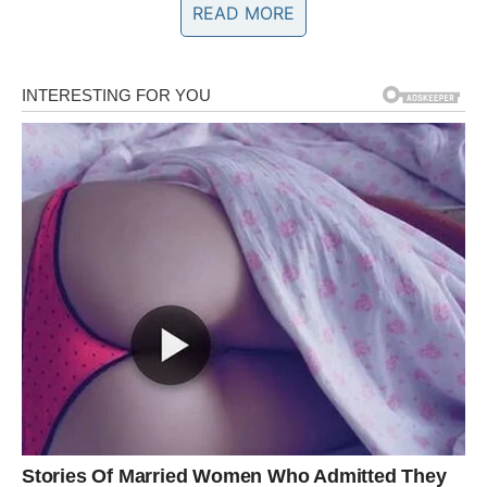
podkasta
„Secrets We Keep: Shame, Lies and Family“
,
READ MORE
počela je da istražuje slične priče žena koje su
preživele prisilna usvajanja. Iako njena majka nije bila
deo tih žena, priče su je povezale sa mnogim
iskustvima o sramu, tajnama i bolu koji prate žene u
sličnoj situaciji.