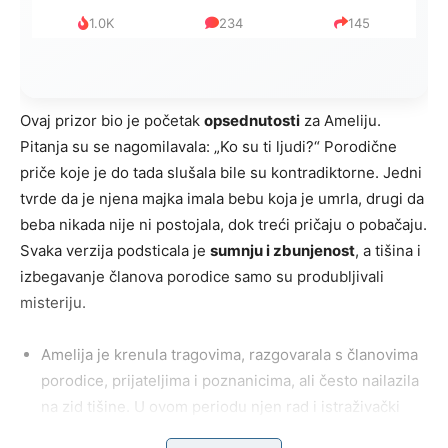
1.0K
234
145
Ovaj prizor bio je početak
opsednutosti
za Ameliju.
Pitanja su se nagomilavala: „Ko su ti ljudi?“ Porodične
priče koje je do tada slušala bile su kontradiktorne. Jedni
tvrde da je njena majka imala bebu koja je umrla, drugi da
beba nikada nije ni postojala, dok treći pričaju o pobačaju.
Svaka verzija podsticala je
sumnju i zbunjenost
, a tišina i
izbegavanje članova porodice samo su produbljivali
misteriju.
Amelija je krenula tragovima, razgovarala s članovima
porodice, prijateljima i poznanicima, ali često nailazila
na zid tišine. U ovom periodu njen rad i istraživački
instinkt spojili su se sa ličnim interesom. Uz pomoć