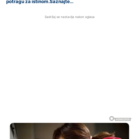
potragu za istinom.Saznajte…
Sadržaj se nastavlja nakon oglasa