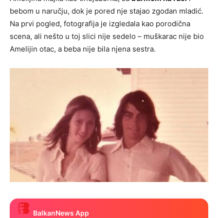
bebom u naručju, dok je pored nje stajao zgodan mladić.
Na prvi pogled, fotografija je izgledala kao porodična
scena, ali nešto u toj slici nije sedelo – muškarac nije bio
Amelijin otac, a beba nije bila njena sestra.
BalkanNews App