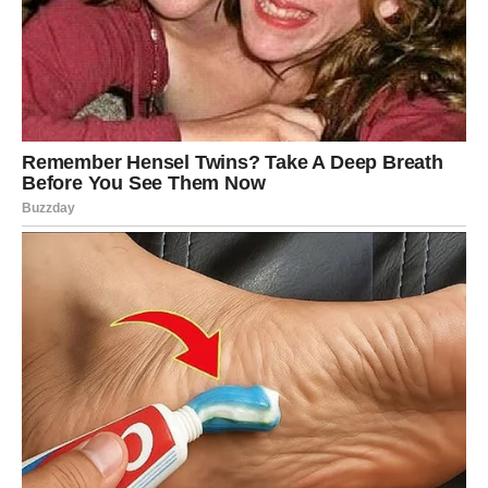
Kroz sve ove izazove, Amelija je naučila da
prihvati
kompleksnost ljudskog života
, da ceni iskrenost i
hrabrost onih koji dele svoje priče, i da razume kako
trauma i tajne mogu oblikovati ne samo jedan život, već i
živote budućih generacija. Njena priča je svedočanstvo o
tome da istina, iako ponekad teška, donosi jasnoću i mir
koji su nemerljivi, te pruža mogućnost da se prošlost
sagleda s ljubavlju, razumevanjem i saosećanjem.
Ovaj emotivni put Amelije Oberhart pokazuje kako
jedan trenutak, jedna fotografija, može pokrenuti