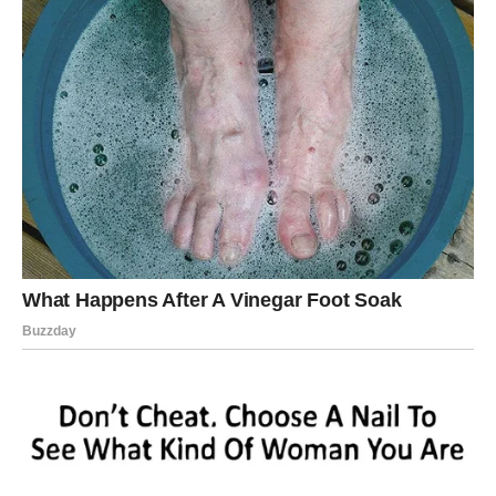
koji čekaju da budu otkriveni, a otkrivanje može biti
oslobađajuće, ali i bolno.
Amelijina potraga naglašava važnost suočavanja s
prošlošću i priznanja istorije koja je često obavijena
tajnama i lažima. Njena priča takođe pokazuje koliko
istraživanje ličnih korena
može biti emotivno zahtevno,
ali istovremeno osnažujuće, jer istina često oslobađa, čak
i kada dolazi s težinom bolnih saznanja.
Na kraju, ovaj slučaj podseća da svaka porodica nosi
svoje tajne, a ono što izgleda kao obična fotografija može
biti ulaz u složeni svet ljudskih emocija, grešaka i
skrivenih istina. Amelijina iskustva pokazuju da potraga
za razumevanjem može trajati godinama, ali istina koju
otkrijemo može
promeniti pogled na prošlost
i osloboditi
nas od sramota koje se prenose generacijama.