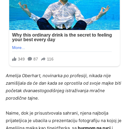
Amelija Oberhart, novinarka po profesiji, nikada nije
zamišljala da će dan kada se oprostila od svoje majke biti
početak dvanaestogodišnjeg istraživanja mračne
porodične tajne.
Naime, dok je prisustvovala sahrani, njena najbolja
prijateljica je ubacila u prezentaciju fotografiju na kojoj je
Amelijina majka kao tinejdžerka, sa
burmom na ruci
i