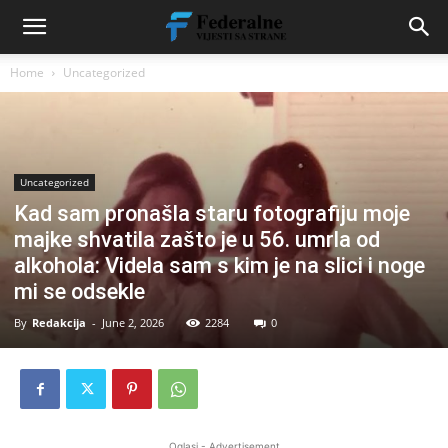
Home
Uncategorized
Uncategorized
Kad sam pronašla staru fotografiju moje
majke shvatila zašto je u 56. umrla od
alkohola: Videla sam s kim je na slici i noge
mi se odsekle
By
Redakcija
-
June 2, 2026
2284
0
Oglasi - Advertisement