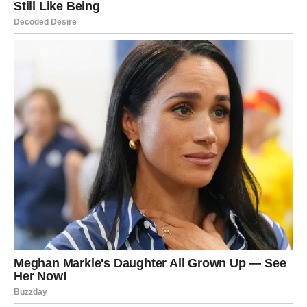
Ključni trenutak stigao je kada je Amelija pronašla ime
muškarca sa fotografije –
Michael Davies
. Nakon godina
pretraživanja interneta, sudskih registara i različitih
izvora, uspela je da ga pronađe. Devet godina nakon što
je prvi put ugledala fotografiju, otišla je da ga sretne.
Susret je razotkrio istinu koju je njena majka verovatno i
od sebe skrivala. Michael je ispričao da su on i Amelijina
majka bili mladi i zaljubljeni, suočeni s ogromnim
pritiscima svojih porodica. Amelijina majka je bila trudna,
pa su morali da se
venčaju pre nego što su bili spremni
, u
okviru strogog katoličkog okruženja, što je ostavilo trajne
posledice na njen život.
Istina o bebi sa fotografije bila je drugačija od svega
što je Amelija očekivala – dete nije bila njena
izgubljena sestra, već rođak iz Michaelove porodice,