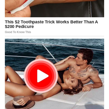
lavinu otkrića, dovesti do suočavanja sa prošlošću i
osloboditi nas od dugogodišnjih nepoznanica i
misterija koje oblikuju naše živote.
Ukupno, priča Amelije ilustruje koliko
istorija porodice
može biti složena
, koliko tajne mogu uticati na živote i
koliko hrabrost i upornost u traženju istine mogu doneti
oslobađajuće odgovore koji oblikuju budućnost
PREUZMITE BESPLATNO!
⋆ KNJIGA SA RECEPTIMA ⋆
Upiši svoj email i preuzmi BESPLATNU
knjigu s receptima! Uživaj u jednostavnim
i ukusnim jelima koja će osvojiti tvoje
najdraže.