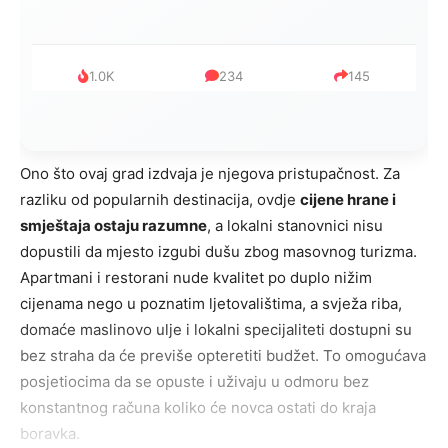
1.0K
234
145
Ono što ovaj grad izdvaja je njegova pristupačnost. Za
razliku od popularnih destinacija, ovdje
cijene hrane i
smještaja ostaju razumne
, a lokalni stanovnici nisu
dopustili da mjesto izgubi dušu zbog masovnog turizma.
Apartmani i restorani nude kvalitet po duplo nižim
cijenama nego u poznatim ljetovalištima, a svježa riba,
domaće maslinovo ulje i lokalni specijaliteti dostupni su
bez straha da će previše opteretiti budžet. To omogućava
posjetiocima da se opuste i uživaju u odmoru bez
konstantnog računa koliko će novca ostati do kraja
boravka.