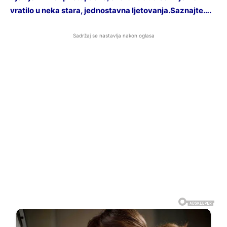
vratilo u neka stara, jednostavna ljetovanja.Saznajte….
Sadržaj se nastavlja nakon oglasa