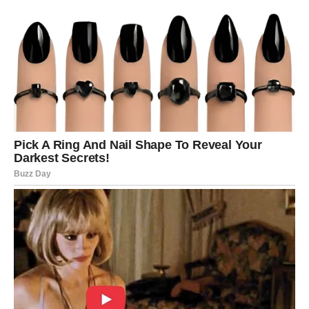
Na kraju, upravo ovakvi mali i zaboravljeni gradovi kriju
ono najljepše što primorska mjesta mogu ponuditi.
Bez
skupih atrakcija, gužve i lažnog sjaja
, oni nude ono što
je mnogima danas najpotrebnije – jednostavnost, toplinu,
mir i osjećaj da se duša može istinski odmoriti. Zato nije
čudno što sve više ljudi bira ovakve skrivene dragulje,
gdje je sve iskrenije, toplije i duplo jeftinije nego u
poznatim turističkim destinacijama.
Ukupno, ovaj mali primorski raj pokazuje da pravi
odmor leži u jednostavnim stvarima – mirnim
uličicama, čistom moru, prijateljskim ljudima i toploj,
domaćoj atmosferi koja osvaja svakog posjetioca i
ostaje u srcu dugo nakon što se ljeto završ