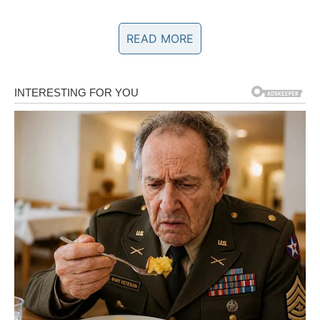
Mještani su
srdačni i gostoljubivi
, često dočekuju
READ MORE
posjetioce kao da su dio porodice. Nije rijetkost da
vlasnici apartmana donesu domaće smokve, kolače ili
svježe ubranu lozu iz vrta. Takav osjećaj topline i
pažnje ostaje u najljepšim sjećanjima turista, jer u
velikim turističkim centrima ljudi su često samo broj,
dok ovdje svaki gost dobije pažnju i poštovanje.
Plaže su male i skrivene,
bez pretrpanih ležaljki i
suncobrana
, a more je izuzetno čisto i prozirno. Miris soli
i borova širi se cijelim mjestom, pružajući osjećaj bijega
od svakodnevnog stresa i užurbanog života. Neki turisti
provode sate sjedeći uz obalu, dok drugi biraju
dugotrajne šetnje pored mora, upijajući svaki trenutak
tišine i prirodnog ambijenta.