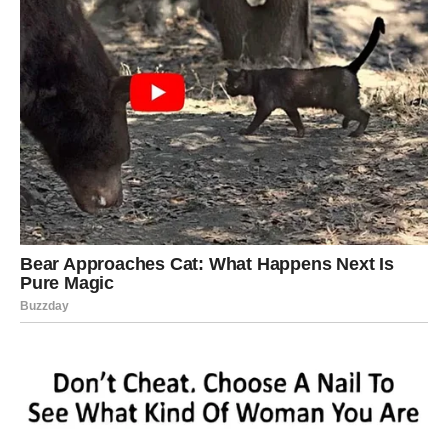
Mnogo posjetilaca planira ostati samo nekoliko dana,
ali često produže odmor jer ne žele otići. Osjećaj
slobode i
unutrašnjeg mira
kojeg ovdje pronalaze
rijetko gdje mogu doživjeti. U vremenu kada ljudi
stalno žive pod pritiskom i okruženi bukom, ovakva
mjesta postaju pravo blago.