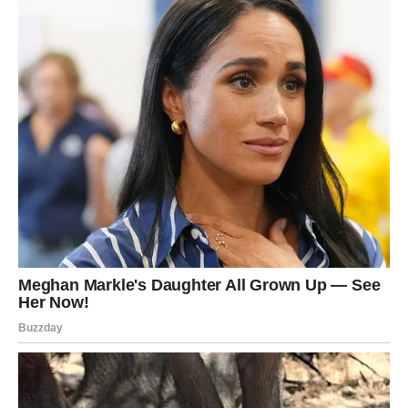
oduzima dah – maslinjaci, staze kroz borove šume i
vidikovci s kojih se pruža pogled na beskrajno plavetnilo
mora. Jutarnje šetnje ovim stazama pružaju osjećaj
nestvarnog mira i slobode, što posebno cijene ljubitelji
prirode.