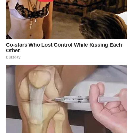
PREUZMITE BESPLATNO!
⋆ KNJIGA SA RECEPTIMA ⋆
Upiši svoj email i preuzmi BESPLATNU
knjigu s receptima! Uživaj u jednostavnim
i ukusnim jelima koja će osvojiti tvoje
najdraže.
Jednim klikom preuzmi knjigu s najboljim
receptima!