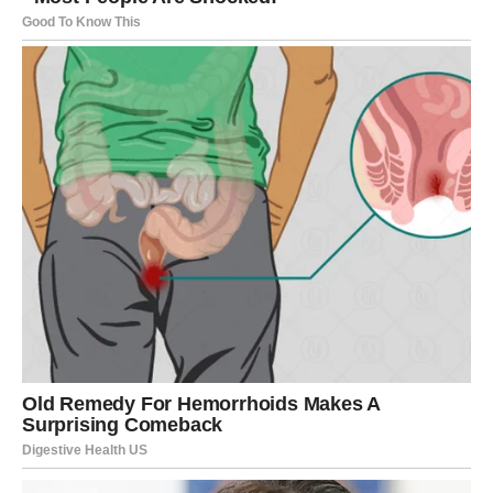
posjetilaca. Upravo ta jednostavnost i toplina čine da se
mnogi osjećaju kao kod kuće i vraćaju se iz godine u
godinu.
Iako moderni turisti često traže luksuzne hotele i
savremene sadržaje, sve više ljudi shvata da pravi
odmor ne znači nužno skupe bazene i glamur. Nekada
je dovoljno pronaći mjesto gdje se može mirno
spavati, jesti domaću hranu i buditi se uz zvuk mora.
Ovaj mali primorski gradić pruža upravo to – mir i
autentičnost
, bez pretjeranog luksuza i lažnog sjaja.
Mnogi putnici namjerno kriju naziv ovog mjesta jer se
boje da bi masovni turizam mogao uništiti njegov mir i
prirodnu ljepotu. Dok drugi gradovi tokom ljeta pucaju od
gužve, ovdje se i dalje može pronaći slobodno mjesto na
plaži i miran kutak za uživanje. Okolna priroda također