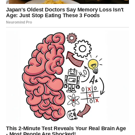
Večernji sati u gradu donose posebnu čar. Sunce polako
zalazi iza mora i cijela obala poprima zlatnu boju. Ljudi
sjede uz rivu, piju kafu ili domaće vino i uživaju u
jednostavnim trenucima. Djeca bezbrižno trče po
ulicama, stariji razgovaraju na klupama, a iz malih konoba
širi se
miris svježe pripremljene ribe
, koji osvaja srca