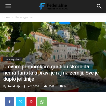
Home
Uncategorized
Uncategorized
U ovom primorskom gradiću skoro da i
nema turista a pravi je raj na zemlji: Sve je
duplo jeftinije
By
Redakcija
-
June 2, 2026
2742
0