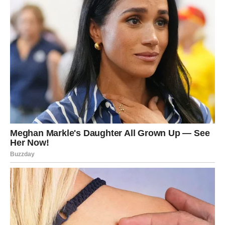
Fanovi cijene Đorđa jer je rijedak primjer muzičara koji se
nije odrekao svoje autentičnosti
, uprkos godinama
provedenim na estradi. Njegova priča nije samo o muzici,