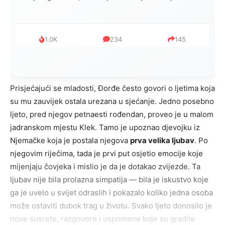
1.0K
234
145
Prisjećajući se mladosti, Đorđe često govori o ljetima koja
su mu zauvijek ostala urezana u sjećanje. Jedno posebno
ljeto, pred njegov petnaesti rođendan, proveo je u malom
jadranskom mjestu Klek. Tamo je upoznao djevojku iz
Njemačke koja je postala njegova
prva velika ljubav
. Po
njegovim riječima, tada je prvi put osjetio emocije koje
mijenjaju čovjeka i mislio je da je dotakao zvijezde. Ta
ljubav nije bila prolazna simpatija — bila je iskustvo koje
ga je uvelo u svijet odraslih i pokazalo koliko jedna osoba
može ostaviti dubok trag u životu. Svako ljeto donosilo je
nove susrete, razgovore i uspomene koje su gradile