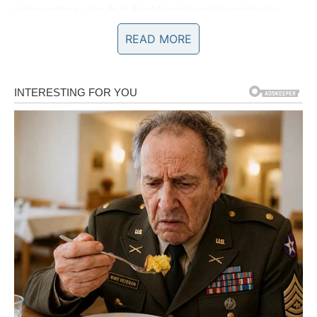
njihov odnos, iako ih je život kasnije polako razdvojio.
Ipak, Đorđe priznaje da neke ljubavi
nikada potpuno ne
READ MORE
nestanu
, već ostanu duboko u srcu kao uspomena koja
više ne boli, ali se ne zaboravlja.
Kada je riječ o muzici i ljudima koji su ga oblikovali,
posebno ističe dvojicu velikih muzičara —
Davida
Coverdalea i Dada Topića
. „Bio sam lud za njima, ne
samo kao pjevačima, nego i kao pojavama. Bili su mi
sve — glas, energija, stil i način života“, rekao je. Ove
riječi jasno pokazuju da ga uvijek privlače snažni i
autentični ljudi koji ne pristaju na kompromise, i zbog
toga mnogi smatraju da je i sam postao
simbol
drugačijeg duha na regionalnoj muzičkoj sceni
.