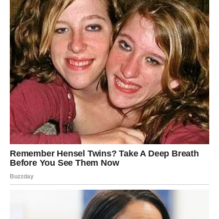
cijele karijere ostao je vjeran svom
rock’n’roll stavu i
načinu života
koji odbija pretvaranje. Za njega, rock
nije samo muzika, već način razmišljanja i životni stav.
Karijera mu je obilježena buntom, autentičnošću i
stalnim sukobima s pravilima estrade, ali publika ga
prati jer djeluje drugačije od većine javnih ličnosti.
„Mene establishment nikada nije volio. Ali ljudi koji
traže istinu — oni jesu“, rekao je.