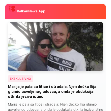
BalkanNews App
EKSKLUZIVNO
Marija je pala sa litice i stradala: Njen dečko Ilija
glumio ucveljenog udovca, a onda je obdukcija
otkrila jezivu istinu
Marija je pala sa litice i stradala: Njen dečko Ilija glumio
ucveljenog udovca, a onda je obdukcija otkrila jezivu istinu