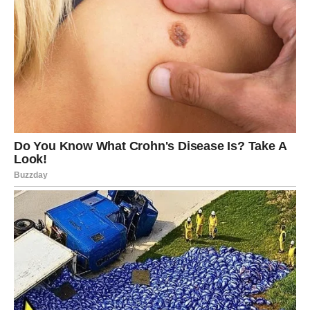
popularnosti ili televiziji, već o čovjeku koji je odlučio
ostati svoj, čak i kada je to značilo sukobe, kritike i
nerazumijevanje. U vremenu kada mnogi grade savršenu
sliku o sebi, Đorđe i dalje govori ono što misli —
bez
maski, bez kalkulacija i bez straha od reakcija
.
Na kraju, njegova autentičnost i iskrenost ostaju
simbol hrabrosti i slobode u svijetu gdje se većina
ljudi prilagođava očekivanjima. Priča Đorđa Davida
pokazuje koliko je važno ostati vjeran sebi, cijeniti
istinske emocije i graditi život prema vlastitim
pravilima, bez obzira na kritike i reakcije okoline.
Njegov primjer inspirira sve koji žele biti iskreni,
otvoreni i autentični u svakom segmentu života