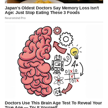
Đorđe David godinama važi za jednog od najiskrenijih
članova žirija u emisiji Zvezde Granda. Njegovi komentari