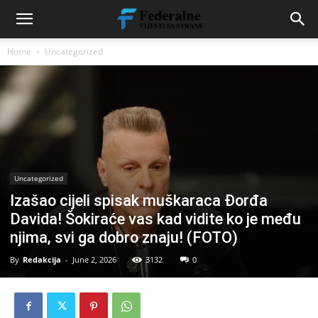
Home
Uncategorized
Uncategorized
Izašao cijeli spisak muškaraca Đorđa
Davida! Šokiraće vas kad vidite ko je među
njima, svi ga dobro znaju! (FOTO)
By
Redakcija
-
June 2, 2026
3132
0