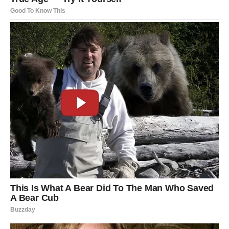
izazivaju burne reakcije jer ne uljepšava mišljenje da bi
se dopao publici ili kandidatima. Posebnu pažnju izazvao
je trenutak kada je upitan da bira između Cece i Karleuše.
Za razliku od mnogih javnih ličnosti, nije imao dilemu:
„Definitivno Ceca“
, rekao je bez razmišljanja. Objasnio je
da izbor nije samo pitanje muzike i glasa, već i načina na
koji se osoba ponaša prema ljudima. „Ona je iskrena,
topla i dostupna“, istakao je, upoređujući ponašanje Cece
i Karleuše nakon snimanja emisija. Karleuša bi se povukla
odmah nakon gašenja kamera, dok je Ceca ostajala
prisutna i topla, što je Đorđu davalo osjećaj bliskosti i
povjerenja.
Njegove izjave izazvale su lavinu reakcija među
fanovima. Jedni su podržali njegovu iskrenost, dok su
drugi smatrali da nije trebao javno govoriti o privatnim
odnosima iza kamera. Ipak, Đorđe nikada nije
prilagođavao mišljenje da bi izbjegao kritike. Tokom