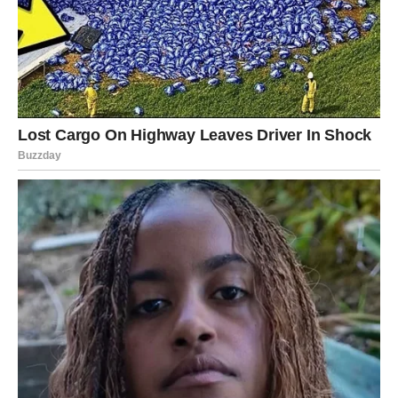
PREUZMITE BESPLATNO!
⋆ KNJIGA SA RECEPTIMA ⋆
Upiši svoj email i preuzmi BESPLATNU
knjigu s receptima! Uživaj u jednostavnim
i ukusnim jelima koja će osvojiti tvoje
najdraže.
Jednim klikom preuzmi knjigu s najboljim
receptima!