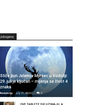
Izdvojeno
Stiže pun Jelenov Mjesec u Vodoliji:
29. juli je ključan – mijenja se život 4
znaka
Redakcija
-
July 31, 2026
0
OVE TABLETE SVI UZIMAJU, A