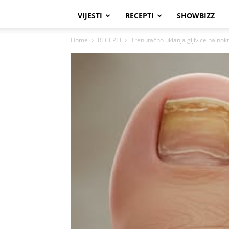
VIJESTI
RECEPTI
SHOWBIZZ
Home
RECEPTI
Trenutačno uklanja gljivice na nokt