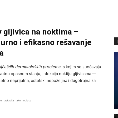
v gljivica na noktima –
urno i efikasno rešavanje
a
ajčešćih dermatoloških problema
, s kojim se suočavaju
životno opasnom stanju, infekcija noktiju gljivicama —
etno neprijatna, estetski nepoželjna i dugotrajna za
se nastavlja nakon oglasa