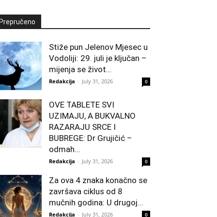
Prepručeno
Stiže pun Jelenov Mjesec u
Vodoliji: 29. juli je ključan –
mijenja se život...
Redakcija
-
July 31, 2026
0
OVE TABLETE SVI
UZIMAJU, A BUKVALNO
RAZARAJU SRCE I
BUBREGE: Dr Grujičić –
odmah...
Redakcija
-
July 31, 2026
0
Za ova 4 znaka konačno se
završava ciklus od 8
mučnih godina: U drugoj...
Redakcija
-
July 31, 2026
0