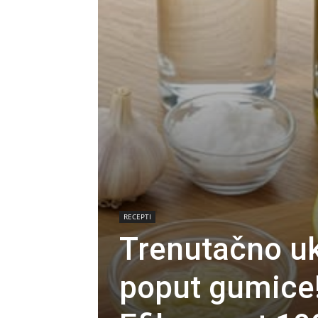
RECEPTI
Trenutačno uk
poput gumice! 