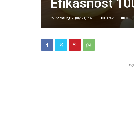
Efikasnost 1
By
Samsung
-
July 21, 2025
1262
0
Ogl