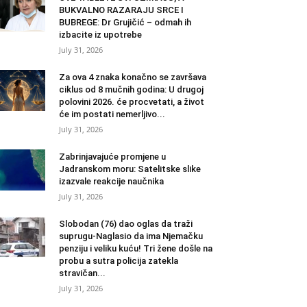
BUKVALNO RAZARAJU SRCE I
BUBREGE: Dr Grujičić – odmah ih
izbacite iz upotrebe
July 31, 2026
Za ova 4 znaka konačno se završava
ciklus od 8 mučnih godina: U drugoj
polovini 2026. će procvetati, a život
će im postati nemerljivo...
July 31, 2026
Zabrinjavajuće promjene u
Jadranskom moru: Satelitske slike
izazvale reakcije naučnika
July 31, 2026
Slobodan (76) dao oglas da traži
suprugu-Naglasio da ima Njemačku
penziju i veliku kuću! Tri žene došle na
probu a sutra policija zatekla
stravičan...
July 31, 2026