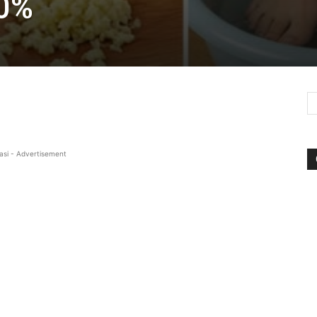
00%
asi - Advertisement