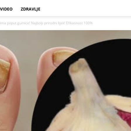
VIDEO
ZDRAVLJE
ima poput gumice! Najbolji prirodni lijek! Efikasnost 100%