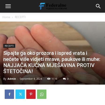
Home
RECEPTI
RECEPTI
Sipajte ga oko prozora i ispred vrata i
nećete više vidjeti mrave, paukove ili muhe:
NAJJAČA KUĆNA MJEŠAVINA PROTIV
ŠTETOČINA!
By
Admin
-
September 4, 2024
1116
0