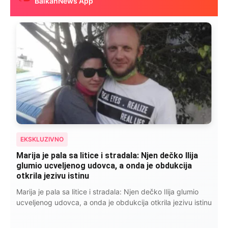
BalkanNews App
EKSKLUZIVNO
Kad se Marin suprug razbolio ona ga kupala,
pelene mu mijenjala: Jedno jutro je poslao po
čokoladu..
Kad se Marin suprug razbolio ona ga kupala, pelene mu
mijenjala: Jedno jutro je poslao po čokoladu..