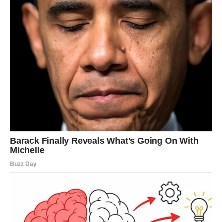
prisutnost lisnih uši privlači mrave tim biljkama. Za brzo
suzbijanje muha u tlu i oko posuda, zgnječite četiri češnja
češnjaka i zatim ih prelijte kipućom vodom.
Prije nanošenja na zahvaćene biljke, osigurajte da se
otopina potpuno ohladi. Limun djeluje kao repelent za
insekte. Limun djeluje kao savršeno prirodno sredstvo
za odvraćanje insekata! Uspješno tjera mrave. Narežite
limun na kriške, a zatim nekoliko komada ili čak cijelu
polovicu postavite na prozorske daske i vrata. I to je sve!
Aroma limuna ne samo da tjera insekte podalje nego i
donosi ugodan miris u vaš dom! To se naziva
ispunjavanje dva zadatka jednim naporom! Savjet:
Koristite kore citrusa na prozorskim daskama kako biste