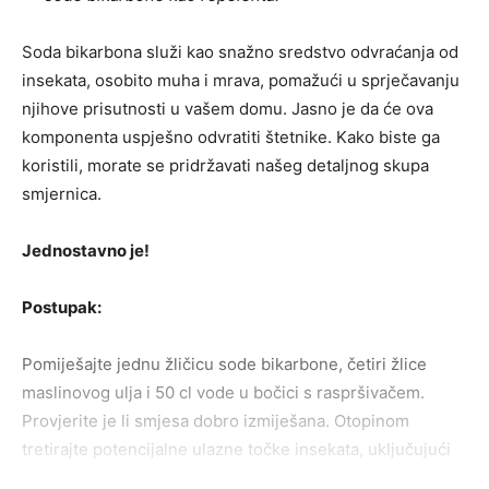
Soda bikarbona služi kao snažno sredstvo odvraćanja od
insekata, osobito muha i mrava, pomažući u sprječavanju
njihove prisutnosti u vašem domu. Jasno je da će ova
komponenta uspješno odvratiti štetnike. Kako biste ga
koristili, morate se pridržavati našeg detaljnog skupa
smjernica.
Jednostavno je!
Postupak:
Pomiješajte jednu žličicu sode bikarbone, četiri žlice
maslinovog ulja i 50 cl vode u bočici s raspršivačem.
Provjerite je li smjesa dobro izmiješana. Otopinom
tretirajte potencijalne ulazne točke insekata, uključujući
prozorske daske i vrata. Nadalje, preporučamo nanošenje