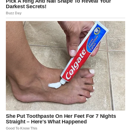
Posljedično, višestruke pristupne točke, uključujući vrata,
zidne pukotine, prozorske klupice i druge, dobit će
zaštitu. Kaša od češnjaka. Započnite s uklanjanjem ljuski
s otprilike 15 češnjeva češnjaka. Zatim ih stavite u zdjelu i
prelijte kipućom vodom da prekriju. Ostavite da odstoji 15
minuta, zatim vilicom zgnječite sav češnjak.
Ostavite da odstoji još petnaestak minuta prije nego što
ga procijedite. Zatim ulijte vodu s češnjakom u bocu s
raspršivačem. Nanesite sprej na sva mjesta okupljanja
insekata. Dosljednim svakodnevnim ponavljanjem ove
aplikacije jamčit ćete obranu od bilo kakvih uljeza.
Zbogom mravima u vrtu.
Izvrsna metoda za borbu protiv mrava u vrtu, ovaj recept
je vrlo učinkovit. Iako ima izrazito jak miris, njegova moć s
vremenom samo raste. Posljedično, sposobnost mrava za