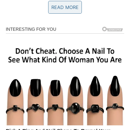
mješavine sode bikarbone u kombinaciji s kapi eteričnog
READ MORE
ulja paprene metvice na prozore i vrata.
Kako možete ukloniti ove štetočine iz svog doma? Kako
temperature rastu, sve veći broj insekata napada naše
životne prostore, uzrokujući nelagodu kako u zatvorenom
tako i na otvorenom. Utjecaj njihove prisutnosti na naš
osjećaj ugode je neporeciv. Divno je znati!
Ovi lijekovi će vam pomoći. Repelent protiv insekata
napravljen od češnjaka. Izvorna tehnika korištenja
češnjaka djeluje samo kratko vrijeme. Ogulite glavicu
češnjaka i stavite režnjeve na strateška mjesta gdje se
često nalaze insekti.