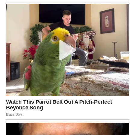
navigaciju je ugrožena, što u konačnici ugrožava njihov
opstanak. Osim toga, ovo rješenje će riješiti problem
lisnih uši koje utječu na biljke.
Trebat će vam:
1 litra vode, 20 režnjeva češnjaka i
papirnati filter za kavu.
Postupak
Počnite s čišćenjem režnjeva češnjaka, a zatim ih
protisnite pomoću preše za češnjak. Zatim zgnječeni
češnjak prelijte kipućom vodom i ostavite da se kuha 5 do
10 minuta. Najprije pripremite smjesu za prskanje, a zatim
je prijeđite na filtriranje. Nakon što se ohladi, možete
početi s radom.
Otopinu nanosim izravno na mravinjak, uz staze kojima
mravi prolaze ili čak na biljke napadnute lisnim ušima, jer