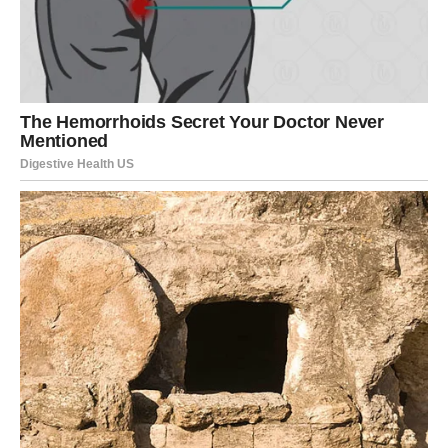
Popularan bakin savjet za tjeranje muha. Klinčići imaju
snažna svojstva, a možete ih iskoristiti tako da prerežete
limun ili naranču na pola. U svaku polovicu stavite klinčić.
Postavite agrume na važna mjesta kao što su vrata i
rubovi prozora. Provedite postupak svaka tri dana.
Zajamčeni rezultati! Vjerojatno ste primijetili koliko su ovi
prirodni insekticidi iznimno učinkoviti u sprječavanju
ulaska insekata u vaš dom. Postojanje štetnika ne samo
da remeti vašu udobnost, već predstavlja i rizik za vaše
zdravlje.
Imam prijedlog: ovo je savršeno za namamljivanje
muha!
Za veće muhe, muhe mesare i manje sorte, obična muha
je posebno učinkovita – možda ste je promatrali kao
korov koji cvjeta na livadama, vrtovima i jarcima. Po mom