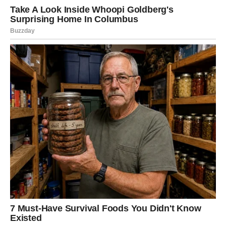
Jednim klikom preuzmi knjigu s najboljim
receptima!