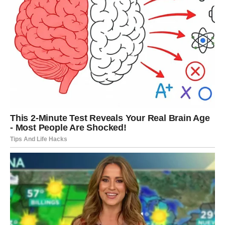
odvratili muhe i komarce. Uradi sam sprej protiv insekata
s bijelim octom.
To je najučinkovitije sredstvo protiv insekata! Bijeli ocat
neophodan je u borbi protiv najezde nametnika. Zapravo,
djeluje kao vrlo učinkovit repelent i za komarce i za
muhe! Pridržavajte se uputa za korištenje!
Dodajte bijeli ocat u čašu. Postavite ga blizu prozora i
vrata kako biste blokirali ulazne točke. Rezultate ćete
vidjeti odmah!
Lavanda
Lavanda djeluje kao snažno sredstvo za odvraćanje
paukova, a to je samo početak njezinih dobrobiti! Osim
toga, nudi zaštitu od moljaca, žohara, muha, komaraca i