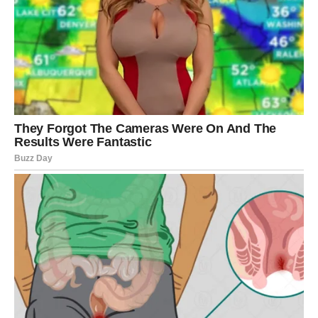
buha. Postavljanje grozdova lavande na prozorske daske
izuzetno je lak zadatak.
Alternativni izbor je korištenje eteričnog ulja lavande.
Čisto i ugodno mirisno životno okruženje služi kao
temelj!
Paprena metvica
Snažan miris paprene metvice služi kao vrlo učinkovito
sredstvo za odvraćanje insekata. Sposoban je zaštititi od
različitih vrsta insekata. Miris ove biljke odbija insekte.
Nevjerojatno, jednostavno ga uzgajajte na prozorskoj
dasci. Uskoro će slika insekata izblijediti u puko sjećanje.
Češanj