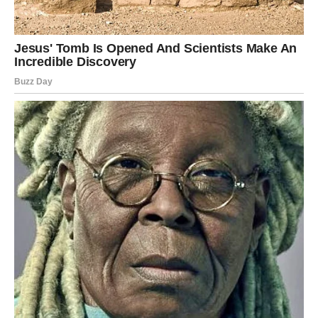
iskustvu, samo 2-3 cvijeta mogu biti dovoljna za jednu
sobu. Biljka Vratič ispušta jedinstveni miris; ako vam miris
stvara nelagodu, jednostavno stavite cvijet na prozorsku
dasku ili izvan prozora. Aroma ove biljke obično odvraća
muhe, tjerajući ih da se drže podalje. Osobno ga koristim
iu osušenom obliku tako da ga stavim u platnenu vrećicu i
objesim na prozor. Vjerujem da će vam ove informacije
pomoći.
PREUZMITE BESPLATNO!
⋆ KNJIGA SA RECEPTIMA ⋆
Upiši svoj email i preuzmi BESPLATNU
knjigu s receptima! Uživaj u jednostavnim
i ukusnim jelima koja će osvojiti tvoje
najdraže.