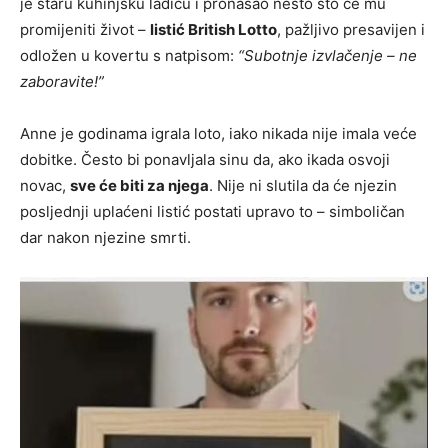
je staru kuhinjsku ladicu i pronašao nešto što će mu
promijeniti život –
listić British Lotto
, pažljivo presavijen i
odložen u kovertu s natpisom:
“Subotnje izvlačenje – ne
zaboravite!”
Anne je godinama igrala loto, iako nikada nije imala veće
dobitke. Često bi ponavljala sinu da, ako ikada osvoji
novac,
sve će biti za njega
. Nije ni slutila da će njezin
posljednji uplaćeni listić postati upravo to – simboličan
dar nakon njezine smrti.