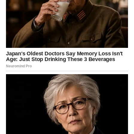
Posljednja želja majke
Liam planira da ovaj neočekivani dobitak iskoristi kao
kaparu za stan
– nešto što mu je majka oduvijek željela
osigurati. Na taj način, kako kaže, novac će postati više od
dobitka –
bit će ostvarenje njezine želje
i trajni
podsjetnik na njezinu ljubav.
“Ona nije znala da je osvojila, ali ja ovo doživljavam kao
njezin posljednji poklon.”