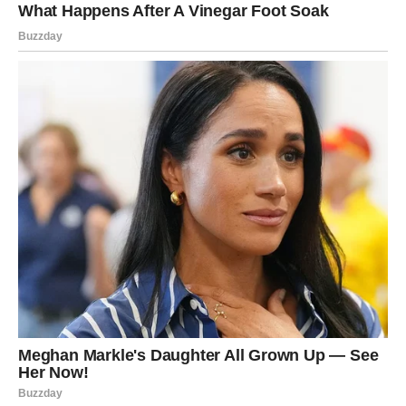
“Mogu ga zamisliti kako s uzbuđenjem govori o dobitku i
predlaže zajednički odmor. Iako nije ovdje da to
podijelimo, osjećam njegovu prisutnost. Ovo je posljednji
dar mog oca.”
Ove priče pokazuju da
ponekad najveći pokloni dolaze u
najneobičnijem obliku
. Za Liama i Lisu, loto listići nisu
samo financijski dobitak, već i emotivna poveznica s
roditeljima koji više nisu među njima. Oni su podsjetnik
da ljubav i nakon smrti pronalazi način da se izrazi – čak i
kroz komad papira skriven u staroj ladici.
PREUZMITE BESPLATNO!
⋆ KNJIGA SA RECEPTIMA ⋆
Upiši svoj email i preuzmi BESPLATNU