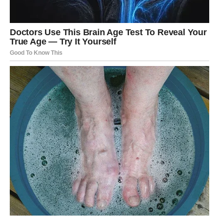
novogodišnju noć i operacije. Njegova kći
Lisa Thomas
(32)
pronašla je među njegovim stvarima
zlatnu
omotnicu s loto listićem
vrijednim
8092 funte
.
Lisa je izjavila: