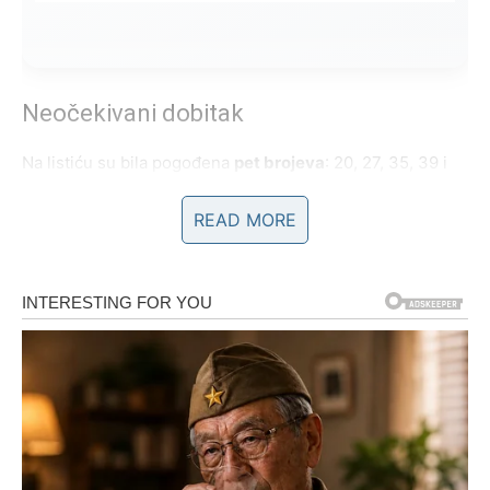
Neočekivani dobitak
Na listiću su bila pogođena
pet brojeva
: 20, 27, 35, 39 i
48. Nedostajale su samo dvije dodatne “sretne zvijezde”
READ MORE
(03 i 08) da bi osvojila jackpot. Ipak, pogodak je vrijedio
značajnih
£18,403 (oko 20.000 €)
.
Liam je ispričao kako je u prvi mah skoro bacio listić:
“Nešto me kopkalo, pa sam ga skenirao aplikacijom
Nacionalne lutrije. Kad je pokazalo da je dobitan, nisam
mogao vjerovati. Morao sam zvati službu za korisnike da
provjerim. Kada su mi potvrdili, bio sam u šoku – osjećaj
je bio nadrealan, kao san.”