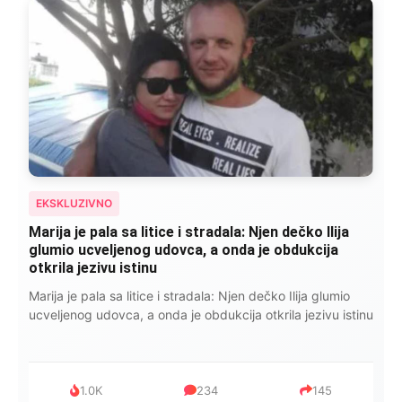
EKSKLUZIVNO
Kad se Marin suprug razbolio ona ga kupala,
pelene mu mijenjala: Jedno jutro je poslao po
čokoladu..
Kad se Marin suprug razbolio ona ga kupala, pelene mu
mijenjala: Jedno jutro je poslao po čokoladu..
999
321
234