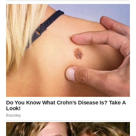
knjigu s receptima! Uživaj u jednostavnim
i ukusnim jelima koja će osvojiti tvoje
najdraže.
Jednim klikom preuzmi knjigu s najboljim
receptima!