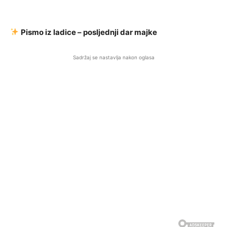
Pismo iz ladice – posljednji dar majke
Sadržaj se nastavlja nakon oglasa