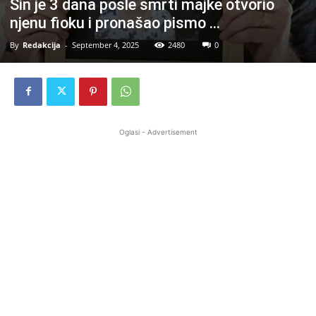
Sin je 3 dana posle smrti majke otvorio
njenu fioku i pronašao pismo …
By
Redakcija
-
September 4, 2025
2480
0
Oglasi - Advertisement