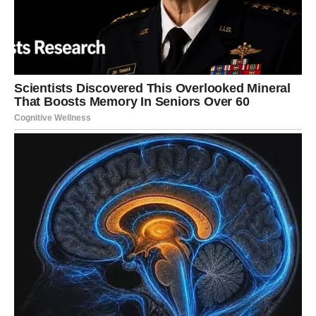
Slične sudbine
Ovo nije jedini slučaj u kojem su članovi porodice nakon
smrti bližnjih pronašli
dobitne listiće
.
Godine 2022.
Andrew Gillion (59)
, vodoinstalater iz
Sjevernog Lancashirea, preminuo je nakon nesreće na