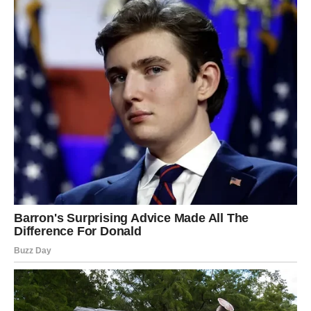
PREUZMITE BESPLATNO!
⋆ KNJIGA SA RECEPTIMA ⋆
Upiši svoj email i preuzmi BESPLATNU
knjigu s receptima! Uživaj u jednostavnim
i ukusnim jelima koja će osvojiti tvoje
najdraže.
Sadržaj se nastavlja nakon oglasa