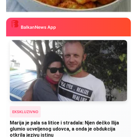
BalkanNews App
EKSKLUZIVNO
Kad se Marin suprug razbolio ona ga kupala,
pelene mu mijenjala: Jedno jutro je poslao po
čokoladu..