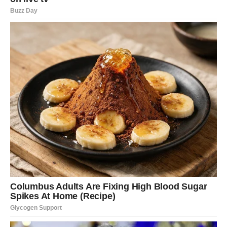
Pečenje:
Pecite na 180°C oko 40 minuta, dok površina ne
postane zlatno smeđa.
Priprema umaka od kopra:
Pomiješajte grčki jogurt, češnjak i nasjeckani kopar.
Poslužite kao dodatak uz kolač.
Savjeti:
Pljeskavice i kolač možete prilagoditi vlastitim
preferencijama dodavanjem omiljenih začina ili
nadjeva.
Oba jela su izvrsna opcija za obrok uz salatu ili prilog
po izboru.