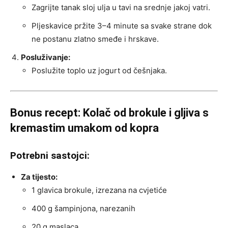
Zagrijte tanak sloj ulja u tavi na srednje jakoj vatri.
Pljeskavice pržite 3–4 minute sa svake strane dok
ne postanu zlatno smeđe i hrskave.
Posluživanje:
Poslužite toplo uz jogurt od češnjaka.
Bonus recept: Kolač od brokule i gljiva s
kremastim umakom od kopra
Potrebni sastojci:
Za tijesto:
1 glavica brokule, izrezana na cvjetiće
400 g šampinjona, narezanih
20 g maslaca