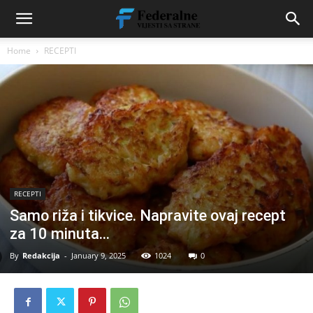
Home
RECEPTI
RECEPTI
Samo riža i tikvice. Napravite ovaj recept
za 10 minuta…
By
Redakcija
-
January 9, 2025
1024
0