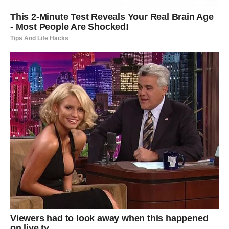
Postupak pripreme:
Priprema brokule i gljiva:
Cvjetiće brokule blanširajte u kipućoj slanoj vodi
oko 15 minuta.
Šampinjone pirjajte na maslacu i maslinovom ulju
sa solju, paprom i vlascem dok ne omekšaju.
Izrada tijesta:
U zdjeli pomiješajte jaja, mlijeko, jogurt, brašno,
prašak za pecivo, sol, papar i bosiljak.
Sastavljanje kolača:
U namašćenu posudu za pečenje složite brokulu i
gljive, prelijte tijestom, a zatim pospite naribanim
sirom, mozzarellom i krušnim mrvicama.