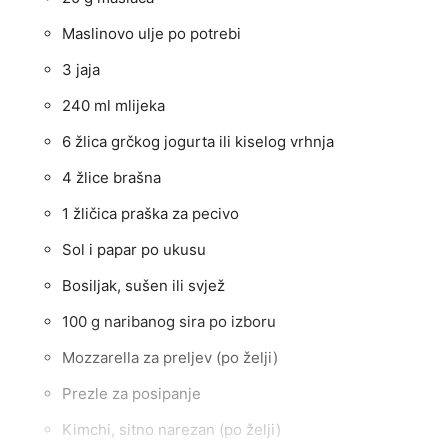
Maslinovo ulje po potrebi
3 jaja
240 ml mlijeka
6 žlica grčkog jogurta ili kiselog vrhnja
4 žlice brašna
1 žličica praška za pecivo
Sol i papar po ukusu
Bosiljak, sušen ili svjež
100 g naribanog sira po izboru
Mozzarella za preljev (po želji)
Prezle za posipanje
Kimchi, sitno narezan (po želji)