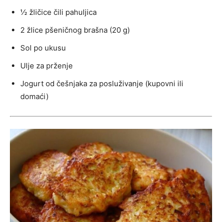
½ žličice čili pahuljica
2 žlice pšeničnog brašna (20 g)
Sol po ukusu
Ulje za prženje
Jogurt od češnjaka za posluživanje (kupovni ili
domaći)