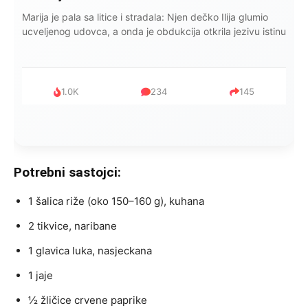
Kad se Marin suprug razbolio ona ga kupala, pelene mu
mijenjala: Jedno jutro je poslao po čokoladu..
999
321
234
Potrebni sastojci:
1 šalica riže (oko 150–160 g), kuhana
2 tikvice, naribane
1 glavica luka, nasjeckana
1 jaje
½ žličice crvene paprike