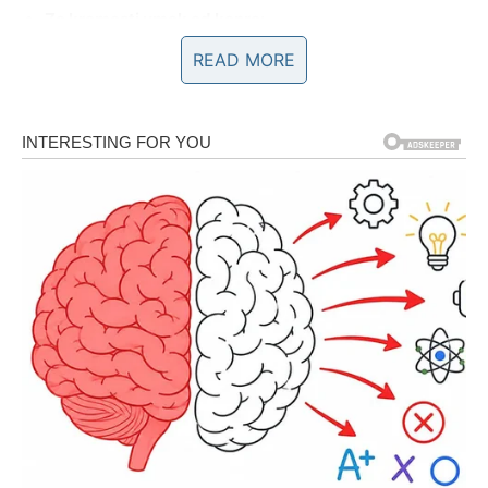
Za kremasti umak od kopra:
2 žlice grčkog jogurta
READ MORE
1 češanj češnjaka, samljeven
Kopar po ukusu