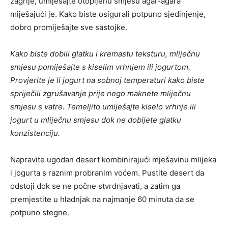
zagrije, umiješajte otopljenu smjesu agar-agara
miješajući je. Kako biste osigurali potpuno sjedinjenje,
dobro promiješajte sve sastojke.
Kako biste dobili glatku i kremastu teksturu, mliječnu
smjesu pomiješajte s kiselim vrhnjem ili jogurtom.
Provjerite je li jogurt na sobnoj temperaturi kako biste
spriječili zgrušavanje prije nego maknete mliječnu
smjesu s vatre. Temeljito umiješajte kiselo vrhnje ili
jogurt u mliječnu smjesu dok ne dobijete glatku
konzistenciju.
Napravite ugodan desert kombinirajući mješavinu mlijeka
i jogurta s raznim probranim voćem. Pustite desert da
odstoji dok se ne počne stvrdnjavati, a zatim ga
premjestite u hladnjak na najmanje 60 minuta da se
potpuno stegne.