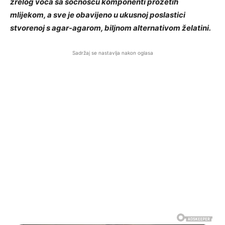
zrelog voća sa sočnošću komponenti prožetih
mlijekom, a sve je obavijeno u ukusnoj poslastici
stvorenoj s agar-agarom, biljnom alternativom želatini.
Sadržaj se nastavlja nakon oglasa