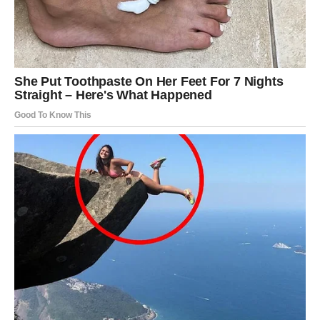
Ne dodajte vodu tokom pripreme – korišćenje celog
ploda obezbeđuje bogatiji ukus i očuvanje prirodnih
aroma.
Šećer je u ovoj meri dovoljno prisutan da sačuva
džem, ali ne preterano – što ga čini pogodnim za