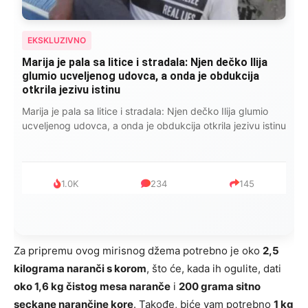
EKSKLUZIVNO
Marija je pala sa litice i stradala: Njen dečko Ilija
glumio ucveljenog udovca, a onda je obdukcija
otkrila jezivu istinu
Marija je pala sa litice i stradala: Njen dečko Ilija glumio
ucveljenog udovca, a onda je obdukcija otkrila jezivu istinu
1.0K
234
145
Za pripremu ovog mirisnog džema potrebno je oko
2,5
kilograma naranči s korom
, što će, kada ih ogulite, dati
oko 1,6 kg čistog mesa naranče
i
200 grama sitno
seckane narančine kore
. Takođe, biće vam potrebno
1 kg