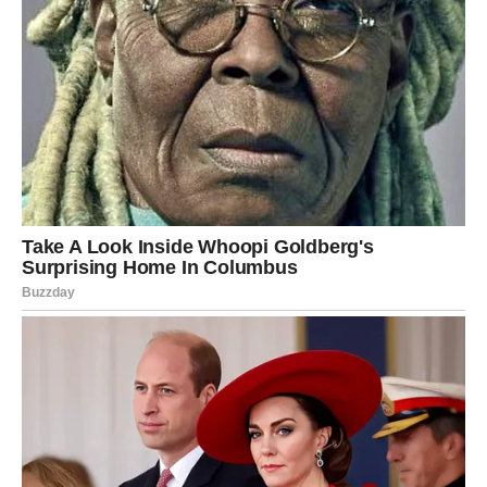
zagoreo, naročito pred kraj kuvanja kada se masa
zgusne.
Sterilizacija i punjenje teglâ:
Dok se džem krčka, sterilizujte staklene tegle i
poklopce – stavite ih u rernu zagrejanu na 100 stepeni
da se potpuno osuše i dezinfikuju.