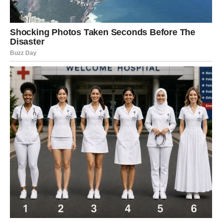
svakodnevnu upotrebu i zdravije varijante slatkiša.
Od navedene količine sastojaka dobićete
dve velike
tegle (po 750 ml)
i još malo za probu – idealno za
degustaciju dok se ostatak hladi.
Ovaj domaći džem od naranče je prava poslastica za
ljubitelje prirodnog, voćnog ukusa. Bez konzervansa, bez
dodatne vode i sa punim, autentičnim ukusom, biće
savršen dodatak vašim palačinkama, keksima, tortama, a
odličan je i kao poklon za prijatelje. Ako ga probate
jednom – sigurno ćete ga praviti više puta a ako imate
neki Vaš recept koji želite podeliti sa nama čekamo Vas!
PREUZMITE BESPLATNO!
⋆ KNJIGA SA RECEPTIMA ⋆