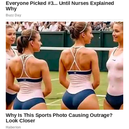
Upiši svoj email i preuzmi BESPLATNU
knjigu s receptima! Uživaj u jednostavnim
i ukusnim jelima koja će osvojiti tvoje
najdraže.
Jednim klikom preuzmi knjigu s najboljim
receptima!