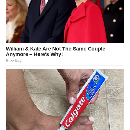
Punjenje i dodatna obrada:
Vruć džem sipajte u vruće staklenke (preporučuje se
korišćenje kuhinjskih rukavica da izbegnete
opekotine). Napunjene tegle možete vratiti u rernu na
kratko kako bi se stvorila tanka korica na vrhu džema.
Potom ih ostavite u zatvorenoj rerni da se potpuno
ohlade.
Čuvanje:
Nakon hlađenja, zatvorite staklenke poklopcem i
čuvajte ih na hladnom mestu – u frižideru tokom letnjih
meseci, a zimi ih možete držati na hladnijem
kuhinjskom ormariću ili ostavi.
Dodatni saveti: