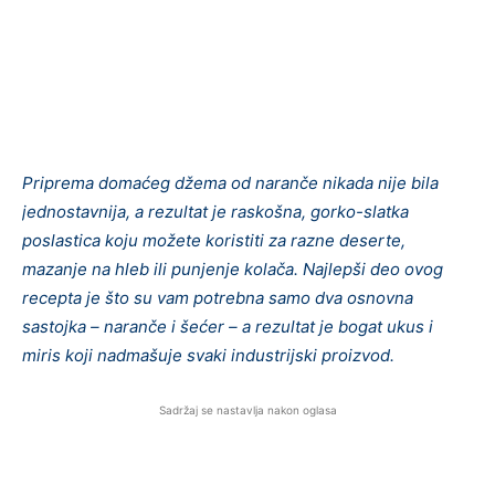
Priprema domaćeg džema od naranče nikada nije bila
jednostavnija, a rezultat je raskošna, gorko-slatka
poslastica koju možete koristiti za razne deserte,
mazanje na hleb ili punjenje kolača. Najlepši deo ovog
recepta je što su vam potrebna samo dva osnovna
sastojka – naranče i šećer – a rezultat je bogat ukus i
miris koji nadmašuje svaki industrijski proizvod.
Sadržaj se nastavlja nakon oglasa