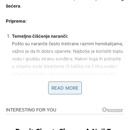
šećera
.
Priprema:
Temeljno čišćenje naranči:
Pošto su naranče često tretirane raznim hemikalijama,
važno je da ih dobro operete. Najbolje je koristiti toplu
vodu i grublju stranu sunđera. Nakon toga ih potopite
u otopinu sode bikarbone (2 kašike na 2 litra vode) i
ostavite nekoliko sati da se neutralizuju eventualni
ostaci pesticida.
READ MORE
Guljenje i priprema kore:
Ogulite naranče tako da zadržite koru u većim
komadima. Unutrašnji beli deo kore treba pažljivo
skinuti jer je gorak. Iz unutrašnjeg sloja izdvojite samo
jarko narandžasti deo, koji potom sitno naseckate dok