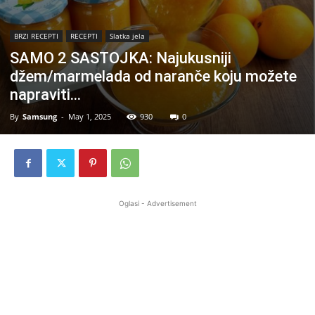
BRZI RECEPTI
RECEPTI
Slatka jela
SAMO 2 SASTOJKA: Najukusniji
džem/marmelada od naranče koju možete
napraviti…
By
Samsung
-
May 1, 2025
930
0
Oglasi - Advertisement