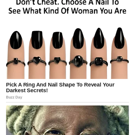
ne dobijete 200 grama kore.
Seckanje naranči:
Isecite naranče na komade, pazeći da odstranite
eventualne semenke.
Kuvanje džema:
U velikoj šerpi pomešajte seckano voće, narandžinu
koru i šećer. Stavite sve na laganu vatru i kuvajte uz
povremeno mešanje. Nakon oko pola sata možete, ako
želite, izblendati smesu štapnim mikserom (potpuno ili
delimično, u zavisnosti da li volite džem sa
komadićima). Nastavite da kuvate još oko sat vremena,
sve dok se masa lepo ne zgusne.
Ako želite gušći džem, ukupno vreme kuvanja može
trajati
oko sat i po
. Džem treba često mešati da ne bi