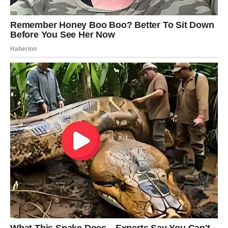
knjigu s receptima! Uživaj u jednostavnim
i ukusnim jelima koja će osvojiti tvoje
najdraže.
Jednim klikom preuzmi knjigu s najboljim
receptima!