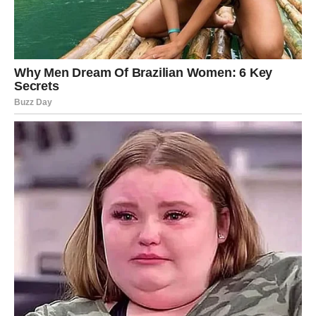
Za varijaciju, možete koristiti
otopljenu čokoladu
kao
alternativu kremi od vanilije.
Zaključak
Ove kiflice s kremom od vanilije savršene su za svaku
prigodu – od porodičnih okupljanja do posebnih proslava.
Jednostavne za pripremu, a toliko impresivne da će
svaki zalogaj izazvati oduševljenje.
Uživajte u pravljenju
i još više u njihovom neodoljivom ukusu! Prijatno!
PREUZMITE BESPLATNO!
⋆ KNJIGA SA RECEPTIMA ⋆
Upiši svoj email i preuzmi BESPLATNU