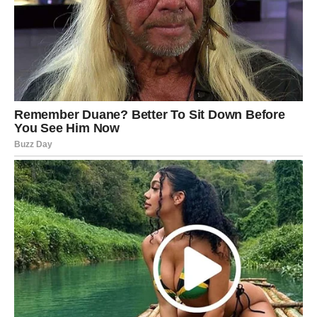
Posebno umutite slatko vrhnje u čvrsti šlag.
Lagano umiješajte šlag u smjesu od sira i pudinga
kako biste dobili prozračnu i bogatu kremu.
3. Punjenje kiflica
Koristeći slastičarsku špricu ili vrećicu s tankim
nastavkom, napunite svaku kiflicu kremom.
Kiflice obilno pospite šećerom u prahu za završni
dodir.
Savjeti za posluživanje
Ove kiflice su
najbolje kada odstoje nekoliko sati u
hladnjaku
, kako bi se okusi kreme savršeno stopili s
tijestom.