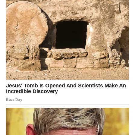
rolicu.
Pospite ih kristal šećerom za dodatnu hrskavost.
Pecite u prethodno zagrijanoj pećnici na 200°C
(400°F) oko 15 minuta, dok kiflice ne postanu zlatno
smeđe.
Hlađenje:
Pečene kiflice pažljivo izvadite iz kalupa i ostavite
da se potpuno ohlade.