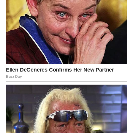
2. Priprema kreme
Puding:
Pripremite puding prema uputama na pakiranju
koristeći mlijeko i šećer. Ohladite ga do sobne
temperature.
Krem baza:
Umutite krem sir sa šećerom u prahu i vanilin
šećerom dok ne dobijete glatku smjesu.
Dodajte ohlađeni puding i pažljivo izmiješajte kako
biste uklonili grudice.
Dodavanje vrhnja: