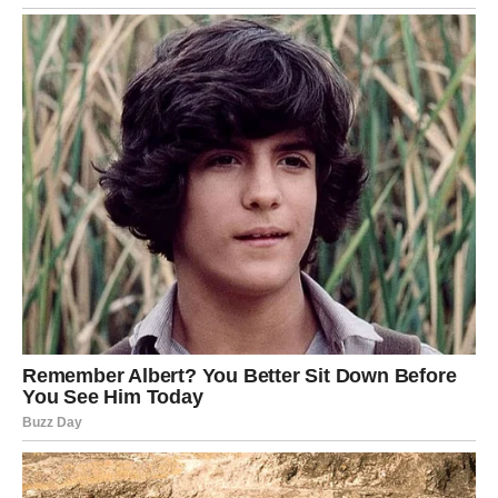
Odmrznite lisnato tijesto prema uputama na
pakiranju.
Na pobrašnjenoj površini razvaljajte jedan list
tijesta.
Nožem narežite tanke trakice širine oko 2 cm i po
želji prepolovite trakice na manje dijelove. Jedan
list tijesta daje otprilike
28 trakica
.
Oblikovanje kiflica:
Svaku trakicu tijesta omotajte oko kalupa za rolice
(ili improviziranog valjkastog oblika). Tijesto lagano
rastegnite kako bi se ravnomjerno zamotalo.
Posložite zamotane rolice na pleh obložen papirom
za pečenje.
Premazivanje i pečenje:
Umutite jaje s 1 kašikom vode i premažite svaku