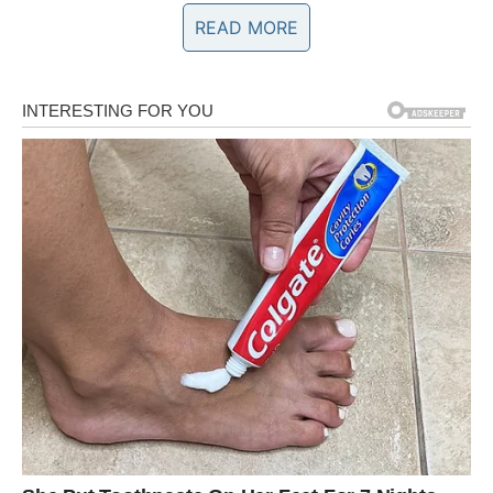
4 kašike šećera
READ MORE
1 vrećica vanilin šećera
100 g šećera u prahu