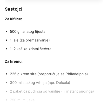
Sastojci
Za kiflice:
500 g lisnatog tijesta
1 jaje (za premazivanje)
1–2 kašike kristal šećera
Za kremu:
225 g krem sira (preporučuje se Philadelphia)
300 ml slatkog vrhnja (npr. Dolcela)
2 paketića pudinga od vanilije (ili instant pudinga)
750 ml mlijeka