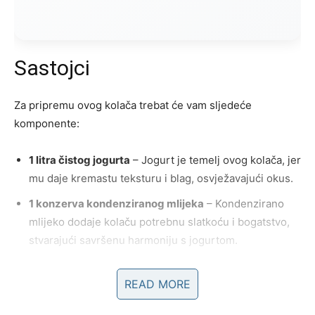
Sastojci
Za pripremu ovog kolača trebat će vam sljedeće
komponente:
1 litra čistog jogurta
– Jogurt je temelj ovog kolača, jer
mu daje kremastu teksturu i blag, osvježavajući okus.
1 konzerva kondenziranog mlijeka
– Kondenzirano
mlijeko dodaje kolaču potrebnu slatkoću i bogatstvo,
stvarajući savršenu harmoniju s jogurtom.
200 grama mljevenog keksa
– Keks služi kao hrskava
podloga, koja se tijekom pripreme lagano ugnijezdi,
READ MORE
dajući kolaču strukturu i dodatnu aromu.