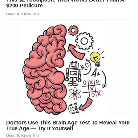
1. Rezanje Kolača
Kada se kolač potpuno ohladi, izvadite ga iz hladnjaka i
narežite na jednake komade.
Koristite oštar nož, a ako je potrebno, lagano zagrijte
nož ispod vruće vode kako biste olakšali rezanje.
Savjet:
Ako kolač ima mekšu koricu, dodatno ga
pospite šećerom u prahu ili kakao prahom kako biste
postigli lijep vizualni kontrast.