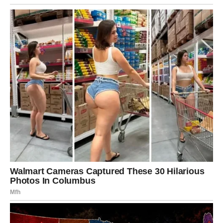
2. Posluživanje
Kolač možete poslužiti samostalno ili uz dodatak šlaga,
svježeg voća ili čak umaka od čokolade.
Ovo je idealan desert za sve prilike – od brzog
poslijepodnevnog zalogaja do svečanog deserta
nakon obroka.
Savjet:
Ako želite dodatno naglasiti okus, možete
prilikom posluživanja dodati i malo ekstrakta vanilije ili
limunove korice.
PREUZMITE BESPLATNO!
⋆ KNJIGA SA RECEPTIMA ⋆
Upiši svoj email i preuzmi BESPLATNU