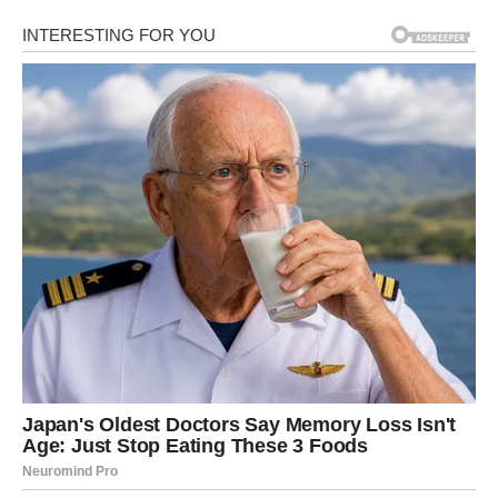
Priprema Podloge
1. Priprema Posude
Prije nego što počnete s pripremom, odaberite posudu
prikladnu za mikrovalnu pećnicu. Preporučuje se
korištenje posude s dovoljno dubine kako bi se osigurala
ravnomjerna raspodjela sastojaka.
Savjet:
Prije ulaska sastojaka u posudu, lagano je
premažite uljem ili obložite papirom za pečenje kako
bi se kolač lakše izvadio nakon što se ohladi.
2. Utiskivanje Keksa