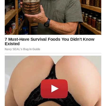
Savjet:
Ako primijetite da je smjesa previše tekuća,
možete je lagano promiješati da postigne
konzistenciju sličnu gustoj kremi.
Pečenje u Mikrovalnoj Pećnici
1. Postavljanje u Mikrovalnu
Nakon što ste pripremili podlogu i izlijali kremastu
smjesu, vrijeme je za pečenje.
Stavite posudu u mikrovalnu pećnicu na najjaču
temperaturu.
Postavite vrijeme pečenja na otprilike 5 do 6 minuta.
Napomena:
Vrijeme pečenja može varirati ovisno o