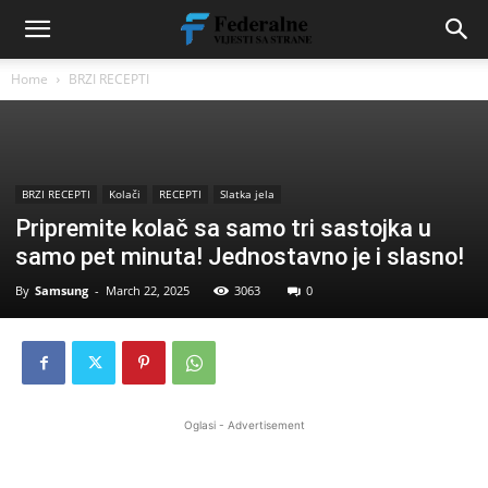
Home
BRZI RECEPTI
BRZI RECEPTI
Kolači
RECEPTI
Slatka jela
Pripremite kolač sa samo tri sastojka u
samo pet minuta! Jednostavno je i slasno!
By
Samsung
-
March 22, 2025
3063
0
Oglasi - Advertisement