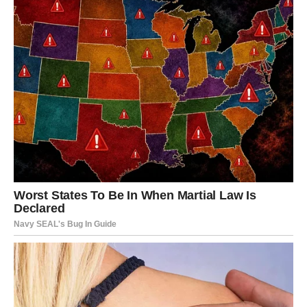
knjigu s receptima! Uživaj u jednostavnim
i ukusnim jelima koja će osvojiti tvoje
najdraže.
Jednim klikom preuzmi knjigu s najboljim
receptima!