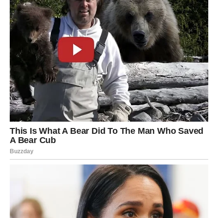
Sljedeći korak je priprema kreme, koja se sastoji od
kondenziranog mlijeka i čistog jogurta.
U većoj zdjeli pomiješajte konzervu kondenziranog
mlijeka s jednom litrom čistog jogurta.
Miješajte energično dok smjesa ne postane
homogena.
Napomena:
Kondenzirano mlijeko je vrlo gusto i
slatko, stoga je važno ravnomjerno ga umiješati s
jogurtom kako bi se postigla ujednačena tekstura i
optimalna slatkoća.
2. Ravnomjerno Izlijevanje Smjese