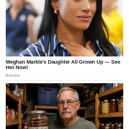
Kada ste pripremili kremastu smjesu, pažljivo je izlijte
preko pripremljene podloge od mljevenog keksa.
Ravnomjerno rasporedite smjesu koristeći lopaticu ili
stražnju stranu žlice.
Pazite da smjesa prekrije cijelu podlogu, ali da ne
prelazi rubove posude.