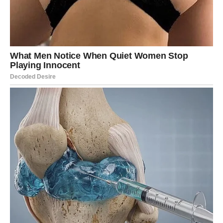
jačini vaše mikrovalne pećnice, stoga pratite kolač
tijekom pečenja kako bi se izbjeglo prekuhavanje.
2. Hlađenje Kolača
Kada je kolač gotov, izvadite ga iz mikrovalne pećnice i
pustite da se ohladi na sobnoj temperaturi.
Nakon što se ohladi, prebacite ga u hladnjak na
nekoliko sati.
Hlađenje u hladnjaku omogućava da se kolač dodatno
stvrdne i da se okusi prožmu, što rezultira savršenom
teksturom.
Rezanje i Posluživanje