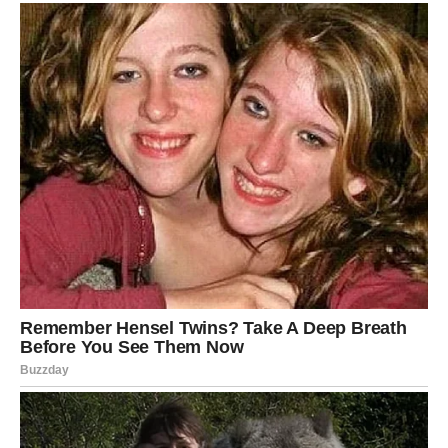
Kora kolača počinje s mljevenim keksom, koji se
ravnomjerno utiskuje na dno posude.
Pomiješajte mljeveni keks s malo maslaca ili samo
pritisnite ravnomjerno kako biste dobili čvrstu
podlogu.
Cilj je stvoriti homogenu bazu koja će kasnije držati
kremsku smjesu.
Savjet:
Ako želite dodatno pojačati okus, možete
dodati malu količinu kakaa ili cimeta u mljeveni keks
prije utiskivanja.
Priprema Kreme
1. Miješanje Sastojaka