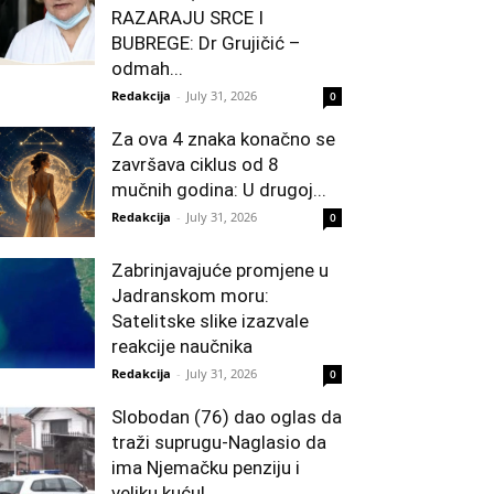
RAZARAJU SRCE I
BUBREGE: Dr Grujičić –
odmah...
Redakcija
-
July 31, 2026
0
Za ova 4 znaka konačno se
završava ciklus od 8
mučnih godina: U drugoj...
Redakcija
-
July 31, 2026
0
Zabrinjavajuće promjene u
Jadranskom moru:
Satelitske slike izazvale
reakcije naučnika
Redakcija
-
July 31, 2026
0
Slobodan (76) dao oglas da
traži suprugu-Naglasio da
ima Njemačku penziju i
veliku kuću!...