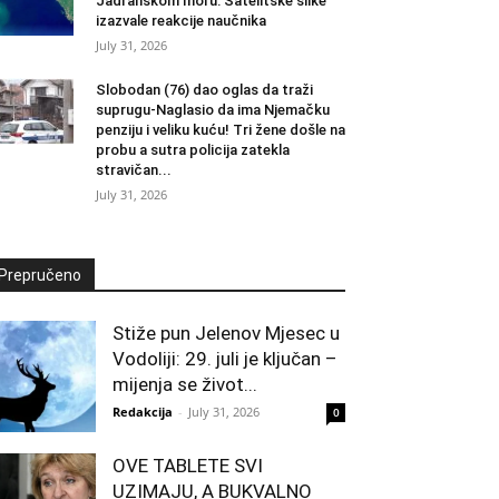
Jadranskom moru: Satelitske slike
izazvale reakcije naučnika
July 31, 2026
Slobodan (76) dao oglas da traži
suprugu-Naglasio da ima Njemačku
penziju i veliku kuću! Tri žene došle na
probu a sutra policija zatekla
stravičan...
July 31, 2026
Prepručeno
Stiže pun Jelenov Mjesec u
Vodoliji: 29. juli je ključan –
mijenja se život...
Redakcija
-
July 31, 2026
0
OVE TABLETE SVI
UZIMAJU, A BUKVALNO