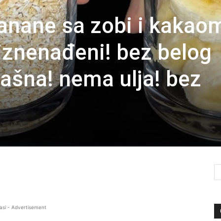
anane sa zobi i kakao
 iznenađeni! bez belog
rašna! nema ulja! bez
asi - Advertisement