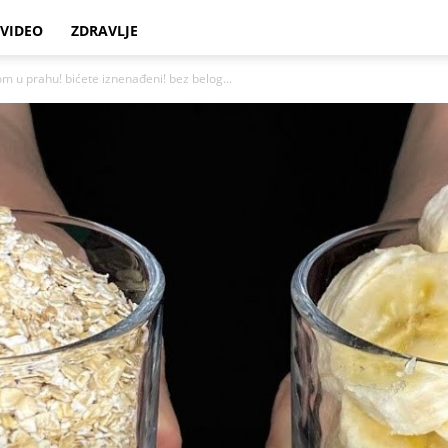
VIDEO
ZDRAVLJE
m u prahu! bićete iznenađeni! bez belog...