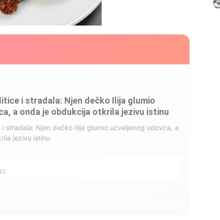
litice i stradala: Njen dečko Ilija glumio
, a onda je obdukcija otkrila jezivu istinu
ce i stradala: Njen dečko Ilija glumio ucveljenog udovca, a
ila jezivu istinu
45