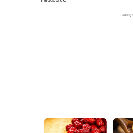
međuobrok.
Sadržaj 