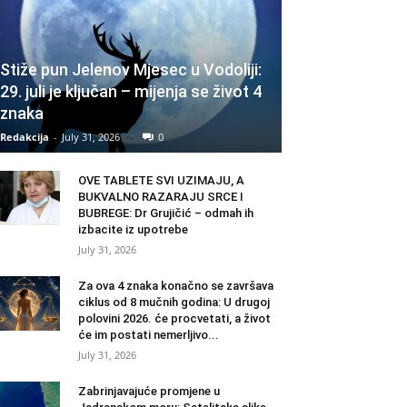
Stiže pun Jelenov Mjesec u Vodoliji:
29. juli je ključan – mijenja se život 4
znaka
Redakcija
-
July 31, 2026
0
OVE TABLETE SVI UZIMAJU, A
BUKVALNO RAZARAJU SRCE I
BUBREGE: Dr Grujičić – odmah ih
izbacite iz upotrebe
July 31, 2026
Za ova 4 znaka konačno se završava
ciklus od 8 mučnih godina: U drugoj
polovini 2026. će procvetati, a život
će im postati nemerljivo...
July 31, 2026
Zabrinjavajuće promjene u