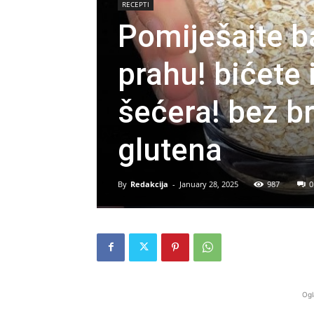
RECEPTI
Pomiješajte b
prahu! bićete
šećera! bez b
glutena
By
Redakcija
-
January 28, 2025
987
0
Ogl