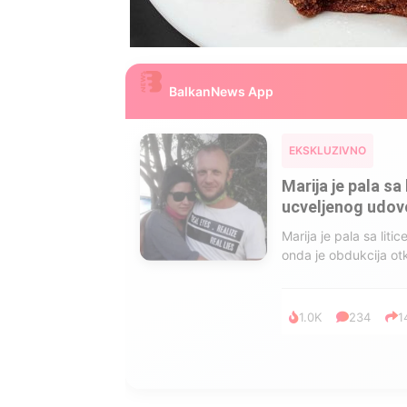
BalkanNews App
EKSKLUZIVNO
Marija je pala sa 
ucveljenog udovca
Marija je pala sa liti
onda je obdukcija otkr
1.0K
234
1