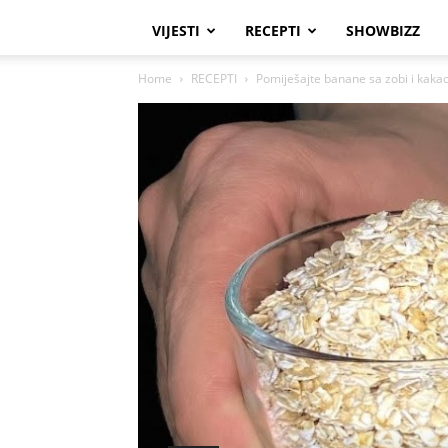
VIJESTI
RECEPTI
SHOWBIZZ
Home
RECEPTI
Pomiješajte banane sa zobi i kakao