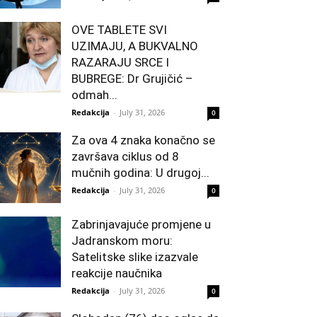
OVE TABLETE SVI
UZIMAJU, A BUKVALNO
RAZARAJU SRCE I
BUBREGE: Dr Grujičić –
odmah...
Redakcija
-
July 31, 2026
0
Za ova 4 znaka konačno se
završava ciklus od 8
mučnih godina: U drugoj...
Redakcija
-
July 31, 2026
0
Zabrinjavajuće promjene u
Jadranskom moru:
Satelitske slike izazvale
reakcije naučnika
Redakcija
-
July 31, 2026
0