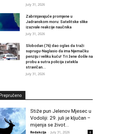
July 31, 2026
Zabrinjavajuće promjene u
Jadranskom moru: Satelitske slike
izazvale reakcije naučnika
July 31, 2026
Slobodan (76) dao oglas da traži
suprugu-Naglasio da ima Njemačku
penziju i veliku kuću! Tri žene došle na
probu a sutra policija zatekla
stravičan...
July 31, 2026
Prepručeno
Stiže pun Jelenov Mjesec u
Vodoliji: 29. juli je ključan –
mijenja se život...
Redakcija
-
July 31, 2026
0