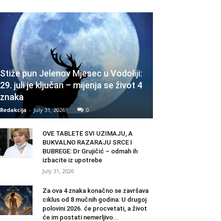
Stiže pun Jelenov Mjesec u Vodoliji:
29. juli je ključan – mijenja se život 4
znaka
Redakcija
-
July 31, 2026
0
OVE TABLETE SVI UZIMAJU, A
BUKVALNO RAZARAJU SRCE I
BUBREGE: Dr Grujičić – odmah ih
izbacite iz upotrebe
July 31, 2026
Za ova 4 znaka konačno se završava
ciklus od 8 mučnih godina: U drugoj
polovini 2026. će procvetati, a život
će im postati nemerljivo...