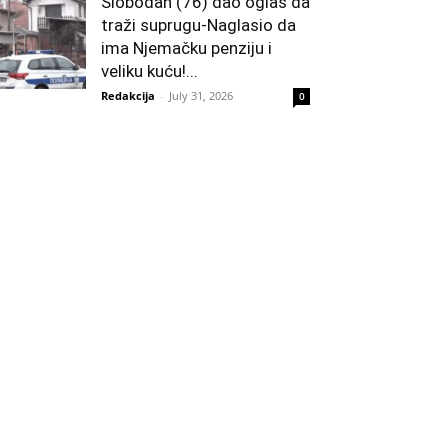
Slobodan (76) dao oglas da
traži suprugu-Naglasio da
ima Njemačku penziju i
veliku kuću!...
Redakcija
-
July 31, 2026
0