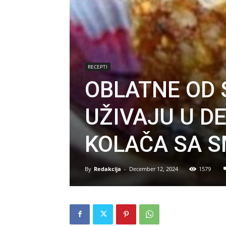
RECEPTI
OBLATNE OD 
UŽIVAJU U 
KOLAČA SA 
By
Redakcija
-
December 12, 2024
1579