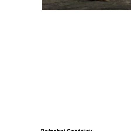
BalkanNews App
EKSKLUZIVNO
Marija je pala sa 
ucveljenog udovca
Marija je pala sa liti
onda je obdukcija otkr
1.0K
234
1