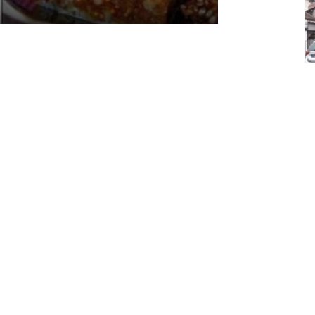
litice i stradala: Njen dečko Ilija glumio
, a onda je obdukcija otkrila jezivu istinu
ce i stradala: Njen dečko Ilija glumio ucveljenog udovca, a
ila jezivu istinu
45