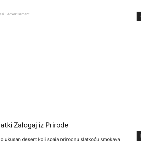
asi - Advertisement
tki Zalogaj iz Prirode
no ukusan desert koji spaja prirodnu slatkoću smokava