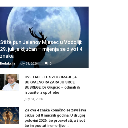
Stiže pun Jelenov Mjesec u Vodoliji:
29. juli je ključan – mijenja se život 4
znaka
Redakcija
-
July 31, 2026
0
OVE TABLETE SVI UZIMAJU, A
BUKVALNO RAZARAJU SRCE I
BUBREGE: Dr Grujičić – odmah ih
izbacite iz upotrebe
July 31, 2026
Za ova 4 znaka konačno se završava
ciklus od 8 mučnih godina: U drugoj
polovini 2026. će procvetati, a život
će im postati nemerljivo...