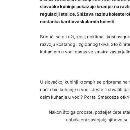
slovačke kuhinje pokazuje krumpir na razli
regulaciji stolice. Snižava razinu kolestero
nastanka kardiovaskularnih bolesti.
Brinući se o koži, kosi, noktima i kosi osig
razvoju koštanog i zglobnog tkiva. Što činit
kuhanjem u vodi danas se smatra zastarjelim
U slovačkoj kuhinji krompir se priprema na 
način bio kuhanje u vodi. Jeste li shvatili d
osim kuhanja u vodi? Portal Smakosze otkrio
Nakon što ga probate, poželjet ćete sta
uobičajeni sastojak; njihove su