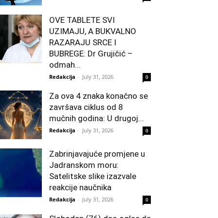
OVE TABLETE SVI
UZIMAJU, A BUKVALNO
RAZARAJU SRCE I
BUBREGE: Dr Grujičić –
odmah...
Redakcija
-
July 31, 2026
0
Za ova 4 znaka konačno se
završava ciklus od 8
mučnih godina: U drugoj...
Redakcija
-
July 31, 2026
0
Zabrinjavajuće promjene u
Jadranskom moru:
Satelitske slike izazvale
reakcije naučnika
Redakcija
-
July 31, 2026
0