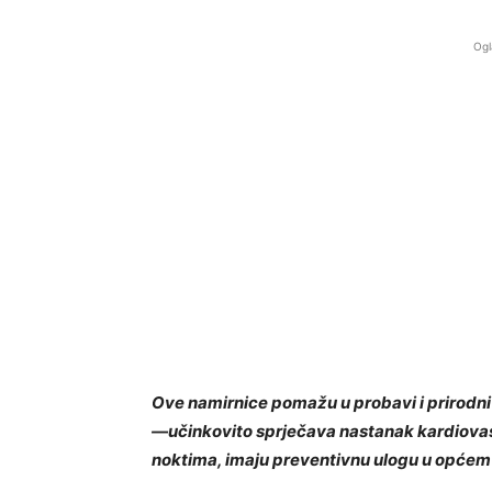
Ogl
Ove namirnice pomažu u probavi i prirodni s
—učinkovito sprječava nastanak kardiovaskul
noktima, imaju preventivnu ulogu u općem 