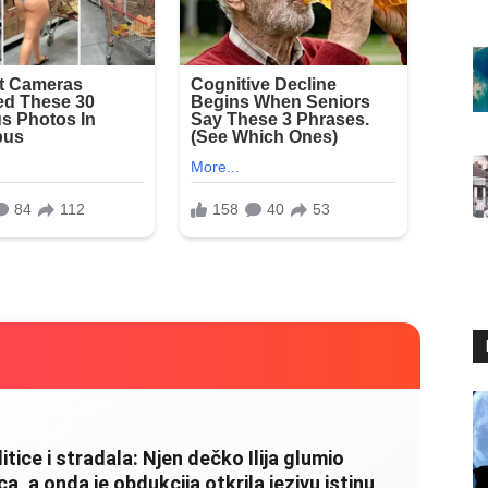
litice i stradala: Njen dečko Ilija glumio
, a onda je obdukcija otkrila jezivu istinu