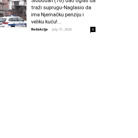
Slobodan (76) dao oglas da
traži suprugu-Naglasio da
ima Njemačku penziju i
veliku kuću!...
Redakcija
-
July 31, 2026
0