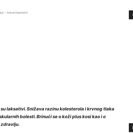
asi - Advertisement
u laksativi. Snižava razinu kolesterola i krvnog tlaka
arnih bolesti. Brinući se o koži plus kosi kao i o
zdravlju.