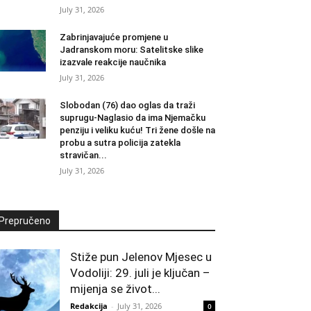
July 31, 2026
Zabrinjavajuće promjene u
Jadranskom moru: Satelitske slike
izazvale reakcije naučnika
July 31, 2026
Slobodan (76) dao oglas da traži
suprugu-Naglasio da ima Njemačku
penziju i veliku kuću! Tri žene došle na
probu a sutra policija zatekla
stravičan...
July 31, 2026
Prepručeno
Stiže pun Jelenov Mjesec u
Vodoliji: 29. juli je ključan –
mijenja se život...
Redakcija
-
July 31, 2026
0