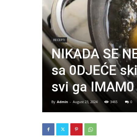
RECEPTI
NIKADA SE NE 
sa 0DJEĆE sk
svi ga IMAM0 
By
Admin
-
August 23, 2024
3465
0