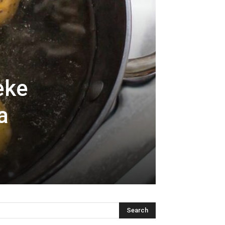
eke
a