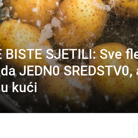
BISTE SJETILI: Sve fl
ida JEDN0 SREDSTV0, 
u kući