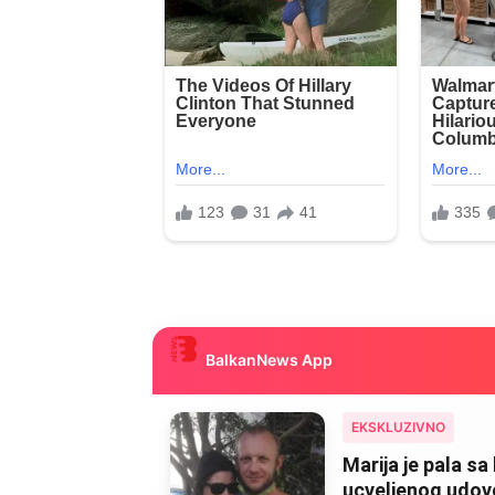
BalkanNews App
EKSKLUZIVNO
Marija je pala sa 
ucveljenog udovca