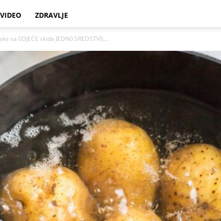
VIDEO
ZDRAVLJE
leke sa 0DJEĆE skida JEDN0 SREDSTV0,...