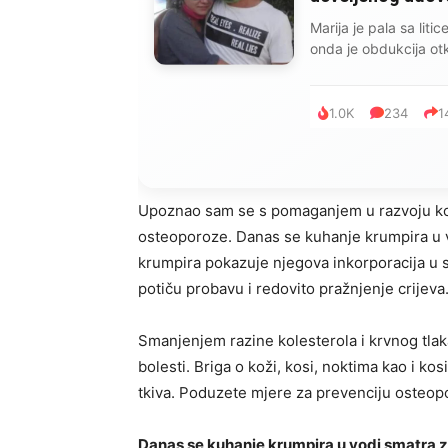
Marija je pala sa liti
onda je obdukcija otkr
1.0K
234
1
Upoznao sam se s pomaganjem u razvoju koš
osteoporoze. Danas se kuhanje krumpira u 
krumpira pokazuje njegova inkorporacija u s
potiču probavu i redovito pražnjenje crijeva
Smanjenjem razine kolesterola i krvnog tlak
bolesti. Briga o koži, kosi, noktima kao i k
tkiva. Poduzete mjere za prevenciju osteo
Danas se kuhanje krumpira u vodi smatra z