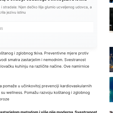
ce i stradala: Njen dečko Ilija glumio ucveljenog udovca, a
ila jezivu istinu
45
tanog i zglobnog tkiva. Preventivne mjere protiv
vodi smatra zastarjelim i nemodnim. Svestranost
lovačku kuhinju na različite načine. Ove namirnice
.
a pomaže u učinkovitoj prevenciji kardiovaskularnih
osi su wellness. Pomažu razvoju koštanog i zglobnog
poroze
astarjelom metodom i više nije moderna. Svestranost