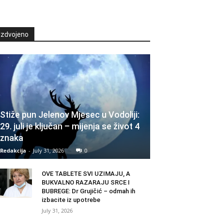
Izdvojeno
Stiže pun Jelenov Mjesec u Vodoliji:
29. juli je ključan – mijenja se život 4
znaka
Redakcija
-
July 31, 2026
0
OVE TABLETE SVI UZIMAJU, A
BUKVALNO RAZARAJU SRCE I
BUBREGE: Dr Grujičić – odmah ih
izbacite iz upotrebe
July 31, 2026