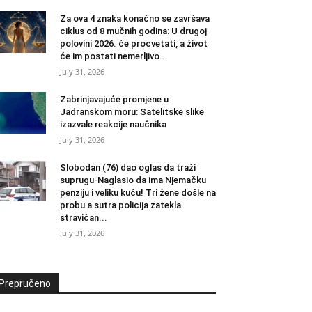
Za ova 4 znaka konačno se završava
ciklus od 8 mučnih godina: U drugoj
polovini 2026. će procvetati, a život
će im postati nemerljivo...
July 31, 2026
Zabrinjavajuće promjene u
Jadranskom moru: Satelitske slike
izazvale reakcije naučnika
July 31, 2026
Slobodan (76) dao oglas da traži
suprugu-Naglasio da ima Njemačku
penziju i veliku kuću! Tri žene došle na
probu a sutra policija zatekla
stravičan...
July 31, 2026
Prepručeno