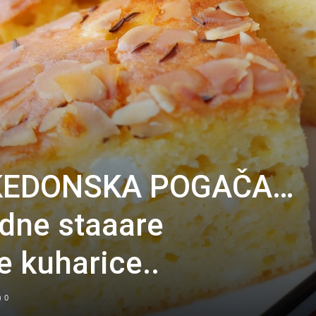
EDONSKA POGAČA…
edne staaare
 kuharice..
0