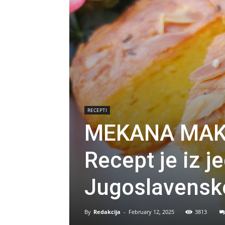
RECEPTI
MEKANA MAK
Recept je iz j
Jugoslavenske
By
Redakcija
-
February 12, 2025
3813