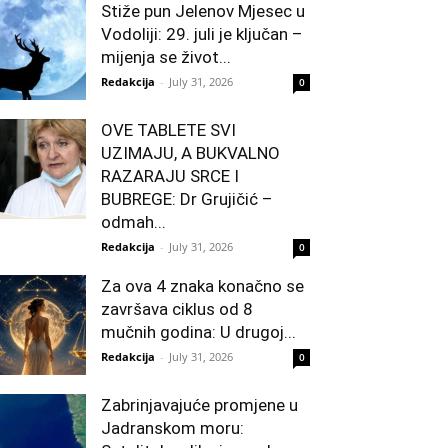
Stiže pun Jelenov Mjesec u
Vodoliji: 29. juli je ključan –
mijenja se život...
Redakcija
-
July 31, 2026
0
OVE TABLETE SVI
UZIMAJU, A BUKVALNO
RAZARAJU SRCE I
BUBREGE: Dr Grujičić –
odmah...
Redakcija
-
July 31, 2026
0
Za ova 4 znaka konačno se
završava ciklus od 8
mučnih godina: U drugoj...
Redakcija
-
July 31, 2026
0
Zabrinjavajuće promjene u
Jadranskom moru: