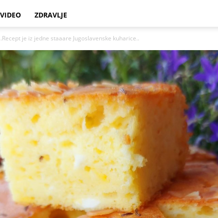
VIDEO
ZDRAVLJE
t je iz jedne staaare Jugoslavenske kuharice..