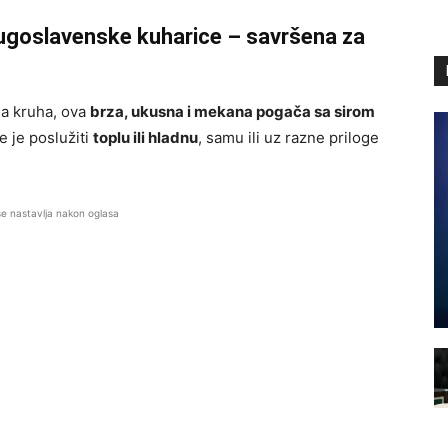
jugoslavenske kuharice – savršena za
ma kruha, ova
brza, ukusna i mekana pogača sa sirom
e je poslužiti
toplu ili hladnu
, samu ili uz razne priloge
se nastavlja nakon oglasa