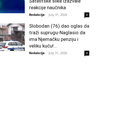
Satelitske slike izazvale
reakcije naučnika
Redakcija
-
July 31, 2026
0
Slobodan (76) dao oglas da
traži suprugu-Naglasio da
ima Njemačku penziju i
veliku kuću!...
Redakcija
-
July 31, 2026
0