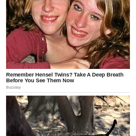
najdraže.
Jednim klikom preuzmi knjigu s najboljim
receptima!