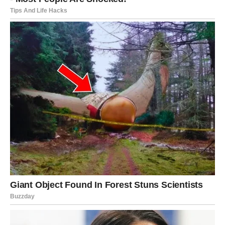
Kako biste pripremili zaslađenu mliječnu smjesu, prvo
ulijte mlijeko u posudu, zagrijte ga i zatim dodajte šećer.
Miješajte smjesu dok se šećer potpuno ne otopi. Nakon
što je mlijeko zakuhalo, sve što trebate učiniti je isključiti
štednjak i pomiješati mak s obilnom količinom maslaca.
Koru limuna dobro sjediniti sa nadjevom i ostaviti da se
ohladi. Nakon što je tijesto dovoljno naraslo, moguće ga
je podijeliti na dva jednaka dijela. Nakon što izvadite
tijesto iz smjese, nastavite ga razvaljati u pravokutni
oblik, pazeći da dosegne debljinu od otprilike 3-5 mm.
Na tijesto ravnomjerno rasporediti nadjev, nastaviti sa
motanjem i na kraju kiflice složiti u podmazan pleh, jednu
do druge. Ostavite smjesu da odstoji na ugodnom i
toplom mjestu dodatnih 15 minuta. Prije pečenja po