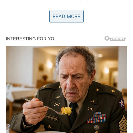
limuna iz organskog izvora.
READ MORE
Da bi se zadovoljila potrebna količina, potrebno je 50
grama maslaca.
Premažite tijesto tako da nanesete sloj žumanjka
koristeći samo jedno jaje.
pristup:
Kako bismo započeli proces, napravit ćemo mješavinu
kvasca kombinirajući kvasac, mlijeko i šećer. Za početak
kvasac razdijelite na manje komadiće i pomiješajte s
mlakim mlijekom, pazeći da temperatura ne bude
previsoka; zatim umiješajte žlicu šećera.