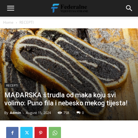
Home
RECEPTI
RECEPTI
MAĐARSKA štrudla od maka koju svi
volimo: Puno fila i nebesko mekog tijesta!
By
Admin
-
August 15, 2024
758
0