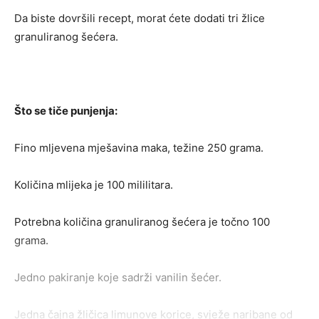
Da biste dovršili recept, morat ćete dodati tri žlice
granuliranog šećera.
Što se tiče punjenja:
Fino mljevena mješavina maka, težine 250 grama.
Količina mlijeka je 100 mililitara.
Potrebna količina granuliranog šećera je točno 100
grama.
Jedno pakiranje koje sadrži vanilin šećer.
Jedna čajna žličica limunove korice, svježe naribane od