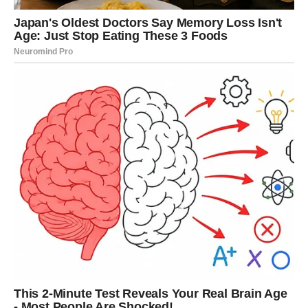
Da bi kvasac postao aktivan, pobrinite se da je dobro
izmiješan i zatim ga ostavite da odstoji ispod pamučnog
ručnika otprilike 15 minuta. Dok kvasac prolazi proces
dizanja, pomiješajte brašno, preostali šećer i sol u
zasebnoj posudi, pazeći da se jaje postupno uklopi.
Nježno premjestite kvasac u predviđenu posudu, pazeći
na pažljiv prijenos. Lagano pomiješajte ohlađenu i
ukapljenu mast ili ulje dok se dobro ne sjedini. Pobrinite
se da temeljito mijesite tijesto dok ne postigne podatnu i
neljepljivu konzistenciju.
Nakon što je tijesto dovoljno stisnuto, treba ga prekriti
pamučnim ručnikom i ostaviti da se diže jedan sat na
ugodnom mjestu. Kroz ovo privremeno razdoblje naš
glavni naglasak bit će usmjeren na spremnost punjenja.