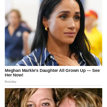
površini ravnomjerno rasporedite umućeni žumanjak.
Kako bi smjesa dobila divnu zlatno smeđu nijansu, stavite
je u pećnicu zagrijanu na 180°C i pecite oko 35 minuta.
Gotovu štrudlu ostavite da se ohladi prije rezanja i
posluživanja. Ako više volite grožđice u nadjevu, koristan
prijedlog je da ih prethodno namočite u vodi kako biste
bili sigurni da omekšaju prije dodavanja.
Uživajte i maksimalno iskoristite vrijeme koje imate!
PREUZMITE BESPLATNO!
⋆ KNJIGA SA RECEPTIMA ⋆
Upiši svoj email i preuzmi BESPLATNU
knjigu s receptima! Uživaj u jednostavnim
i ukusnim jelima koja će osvojiti tvoje