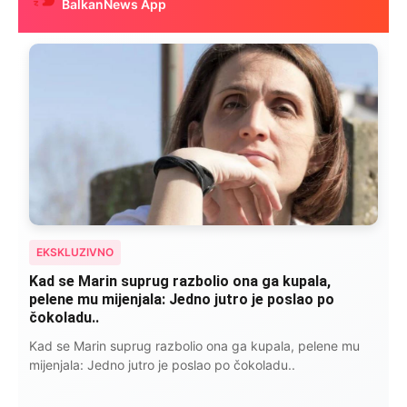
BalkanNews App
EKSKLUZIVNO
“Isidora je govorila šta ju je razbolelo: “Nisam jela
kobasice, niti pušila cigare, ali ovo je
najkancerogenije…”
Isidora je govorila šta ju je razbolelo: “Nisam jela kobasice,
niti pušila cigare, ali ovo je najkancerogenije…”