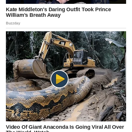
⋆ KNJIGA SA RECEPTIMA ⋆
Upiši svoj email i preuzmi BESPLATNU
knjigu s receptima! Uživaj u jednostavnim
i ukusnim jelima koja će osvojiti tvoje
najdraže.
Jednim klikom preuzmi knjigu s najboljim
receptima!