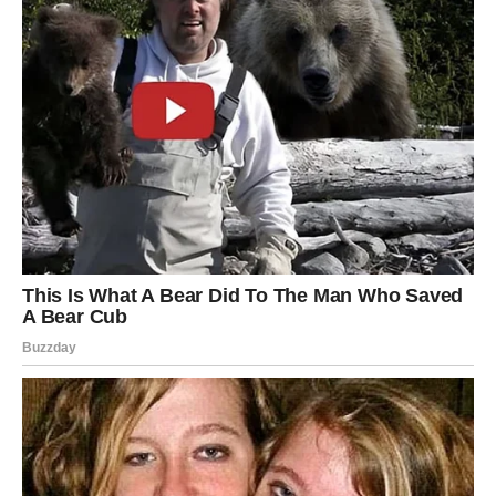
Na svaki komad tijesta stavite žličicu nadjeva od
jabuka, zarolajte ga i oblikujte željeni oblik.
4. Pečenje:
Rolade slažite na pleh obložen papirom za pečenje.
Pecite u prethodno zagrijanoj pećnici na
180°C
oko
20–25 minuta
, dok ne postanu zlatno-smeđe.
5. Posluživanje:
Ostavite rolade da se potpuno ohlade.
Pospite ih šećerom u prahu i poslužite.
Bonus: Sirup za poboljšanje krvne slike