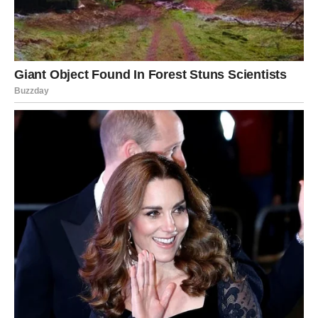
Upute za konzumaciju:
Svako jutro popijte
1 rakijsku čašicu
sirupa za
optimalne rezultate.
Zaključak
Ove slatke rolade s nadjevom od jabuka idealne su za
poslijepodnevne užitke uz kavu ili čaj, dok sirup od cikle
predstavlja odličan način za očuvanje zdravlja i energije.
Uživajte u pripremi i konzumaciji ovih prirodnih i ukusnih
recepata!
PREUZMITE BESPLATNO!