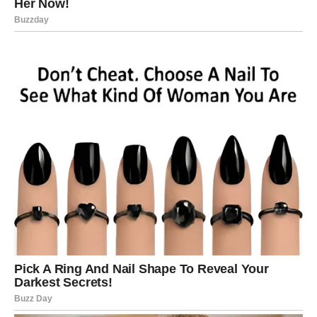
Priprema:
1. Priprema nadjeva:
U loncu kuhajte naribane jabuke sa šećerom dok ne
puste sok i omekšaju.
Dodajte sjeckane orahe i cimet. Dobro promiješajte i
ostavite da se nadjev ohladi.
2. Priprema tijesta: