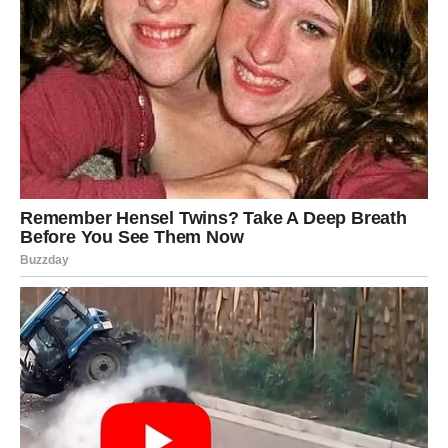
Ovaj prirodni sirup od cikle, mrkve, jabuka i meda odličan
je za podizanje razine željeza u krvi i jačanje imunološkog
sustava.
Sastojci:
1 kg cikle
1 kg mrkve
1 kg jabuka
4 limuna
250 g meda