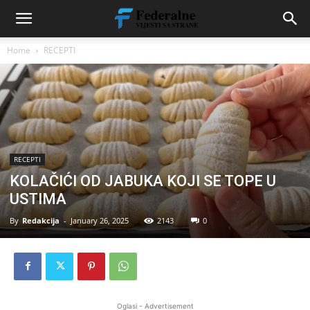
Home
RECEPTI
RECEPTI
KOLAČIĆI OD JABUKA KOJI SE TOPE U
USTIMA
By
Redakcija
-
January 26, 2025
2143
0
Oglasi - Advertisement