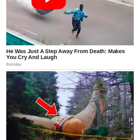
Priprema:
Naribajte ciklu, mrkvu i jabuke.
Dodajte nasjeckani limun i med, te dobro promiješajte.
Ostavite smjesu da odstoji
24 sata
.
Procijedite sok kroz gazu i ulijte ga u staklenu bocu.
Čuvajte sirup u hladnjaku.