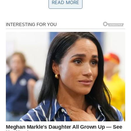
READ MORE
Za nadjev:
4–5 jabuka
(naribanih)
120 g šećera (1 šalica)
100 g oraha
(sjeckanih)
1 žličica cimeta
Za posipanje:
Šećer u prahu