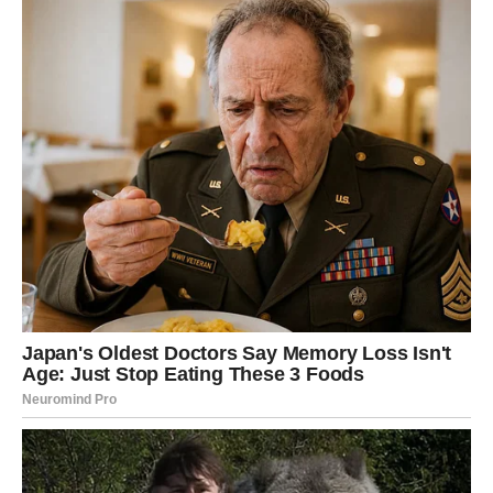
U velikoj zdjeli izmiksajte omekšali maslac sa šećerom
u prahu dok ne dobijete kremastu smjesu.
Dodajte jaje i ocat te nastavite miješati dok se sastojci
ne sjedine.
Postepeno dodajte brašno pomiješano s praškom za
pecivo i vanilin šećerom.
Mijesite dok ne dobijete mekano i glatko tijesto.
Podijelite tijesto na tri jednaka dijela.
3. Oblikovanje rolada:
Razvaljajte svaki dio tijesta između dva lista papira za
pečenje.
Pomoću poklopca ili rezača izrežite tijesto na jednake
komade.