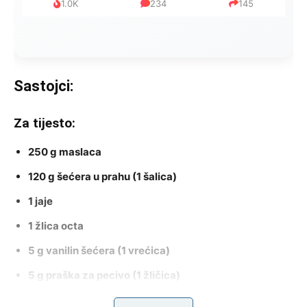
1.0K
234
145
Sastojci:
Za tijesto:
250 g maslaca
120 g šećera u prahu (1 šalica)
1 jaje
1 žlica octa
5 g vanilin šećera (1 vrećica)
5 g praška za pecivo (1 žličica)
480 g brašna (4 šalice)