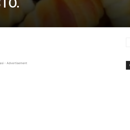
TO.
asi - Advertisement