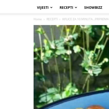
VIJESTI
RECEPTI
SHOWBIZZ
Home
RECEPTI
KIFLICE ZA 10 MINUTA…PRIPREMA