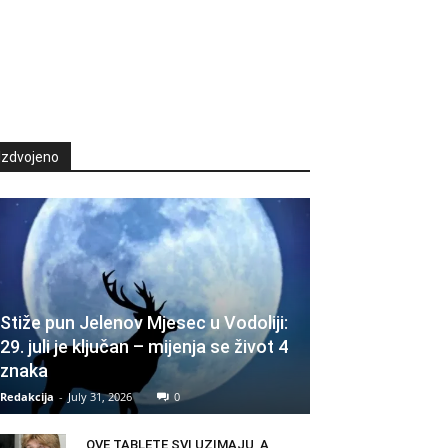
Izdvojeno
Stiže pun Jelenov Mjesec u Vodoliji:
29. juli je ključan – mijenja se život 4
znaka
Redakcija
-
July 31, 2026
0
OVE TABLETE SVI UZIMAJU, A