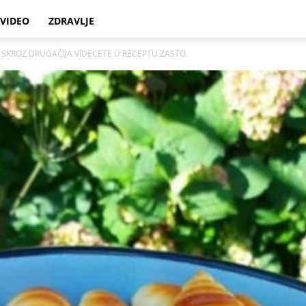
VIDEO
ZDRAVLJE
 SKROZ DRUGAČIJA VIDECETE U RECEPTU ZASTO.