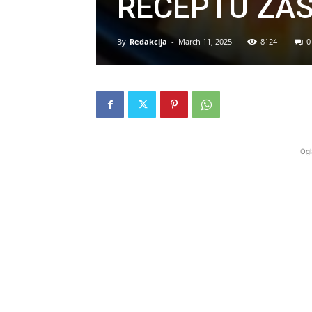
RECEPTU ZAS
By
Redakcija
-
March 11, 2025
8124
0
Ogl