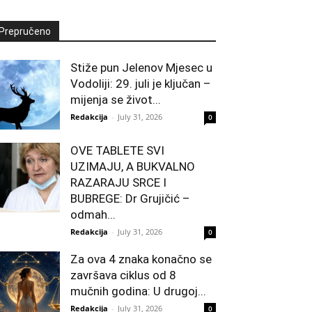
Prepručeno
Stiže pun Jelenov Mjesec u
Vodoliji: 29. juli je ključan –
mijenja se život...
Redakcija
-
July 31, 2026
0
OVE TABLETE SVI
UZIMAJU, A BUKVALNO
RAZARAJU SRCE I
BUBREGE: Dr Grujičić –
odmah...
Redakcija
-
July 31, 2026
0
Za ova 4 znaka konačno se
završava ciklus od 8
mučnih godina: U drugoj...
Redakcija
-
July 31, 2026
0