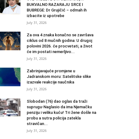
BUKVALNO RAZARAJU SRCE I
BUBREGE: Dr Grujičić – odmah ih
izbacite iz upotrebe
July 31, 2026
Za ova 4 znaka konačno se završava
ciklus od 8 mučnih godina: U drugoj
polovini 2026. će procvetati, a život
će im postati nemerljivo...
July 31, 2026
Zabrinjavajuće promjene u
Jadranskom moru: Satelitske slike
izazvale reakcije naučnika
July 31, 2026
Slobodan (76) dao oglas da traži
suprugu-Naglasio da ima Njemačku
penziju i veliku kuću! Tri žene došle na
probu a sutra policija zatekla
stravičan...
July 31, 2026