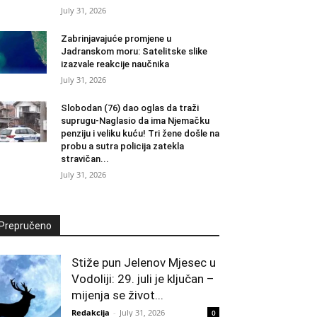
July 31, 2026
Zabrinjavajuće promjene u
Jadranskom moru: Satelitske slike
izazvale reakcije naučnika
July 31, 2026
Slobodan (76) dao oglas da traži
suprugu-Naglasio da ima Njemačku
penziju i veliku kuću! Tri žene došle na
probu a sutra policija zatekla
stravičan...
July 31, 2026
Prepručeno
Stiže pun Jelenov Mjesec u
Vodoliji: 29. juli je ključan –
mijenja se život...
Redakcija
-
July 31, 2026
0