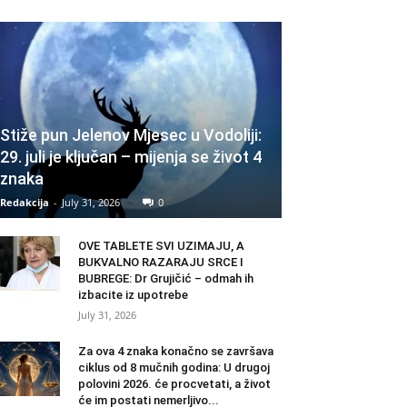
Stiže pun Jelenov Mjesec u Vodoliji:
29. juli je ključan – mijenja se život 4
znaka
Redakcija
-
July 31, 2026
0
OVE TABLETE SVI UZIMAJU, A
BUKVALNO RAZARAJU SRCE I
BUBREGE: Dr Grujičić – odmah ih
izbacite iz upotrebe
July 31, 2026
Za ova 4 znaka konačno se završava
ciklus od 8 mučnih godina: U drugoj
polovini 2026. će procvetati, a život
će im postati nemerljivo...