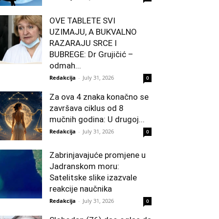
OVE TABLETE SVI
UZIMAJU, A BUKVALNO
RAZARAJU SRCE I
BUBREGE: Dr Grujičić –
odmah...
Redakcija
-
July 31, 2026
0
Za ova 4 znaka konačno se
završava ciklus od 8
mučnih godina: U drugoj...
Redakcija
-
July 31, 2026
0
Zabrinjavajuće promjene u
Jadranskom moru:
Satelitske slike izazvale
reakcije naučnika
Redakcija
-
July 31, 2026
0