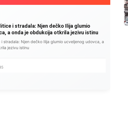
litice i stradala: Njen dečko Ilija glumio
, a onda je obdukcija otkrila jezivu istinu
ce i stradala: Njen dečko Ilija glumio ucveljenog udovca, a
ila jezivu istinu
45