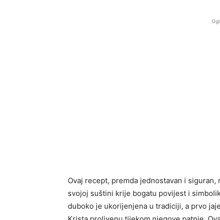
Ogl
Ovaj recept, premda jednostavan i siguran, n
svojoj suštini krije bogatu povijest i simboli
duboko je ukorijenjena u tradiciji, a prvo ja
Krista prolivenu tijekom njegove patnje. Ova t