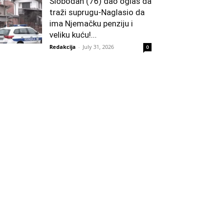
Slobodan (76) dao oglas da
traži suprugu-Naglasio da
ima Njemačku penziju i
veliku kuću!...
Redakcija
-
July 31, 2026
0