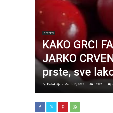
RECEPTI
KAKO GRCI F
JARKO CRVENE
prste, sve lak
By
Redakcija
-
March 13, 2025
11997