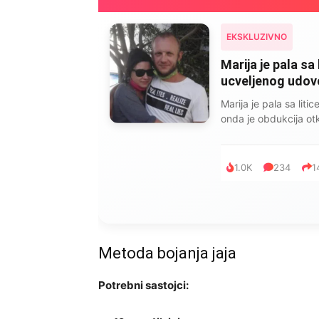
EKSKLUZIVNO
Marija je pala sa 
ucveljenog udovca
Marija je pala sa liti
onda je obdukcija otkr
1.0K
234
1
Metoda bojanja jaja
Potrebni sastojci: