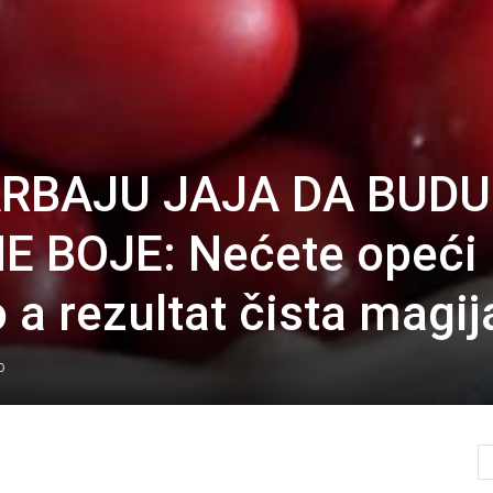
ARBAJU JAJA DA BUDU
 BOJE: Nećete opeći
o a rezultat čista magij
0