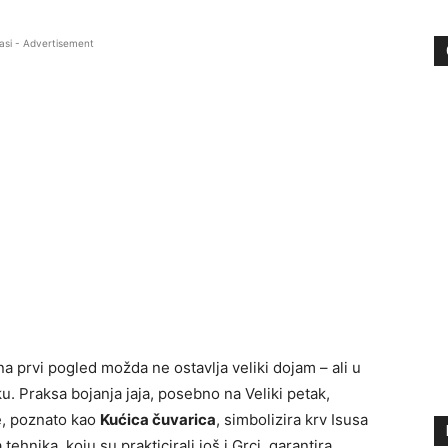
asi - Advertisement
a prvi pogled možda ne ostavlja veliki dojam – ali u
ku. Praksa bojanja jaja, posebno na Veliki petak,
je, poznato kao
Kućica čuvarica
, simbolizira krv Isusa
ehnika, koju su prakticirali još i Grci, garantira