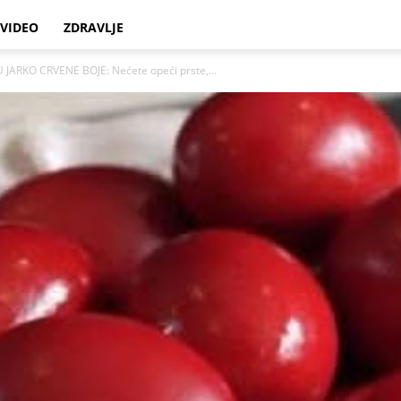
VIDEO
ZDRAVLJE
JARKO CRVENE BOJE: Nećete opeći prste,...