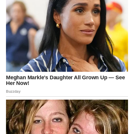
Poboljšava probavu
Reguliše apetit
Smanjuje nivo šećera u krvi
Pospešuje zdravlje kože
i smanjuje pojavu celulita
Podržava mršavljenje
prirodnim putem
Sastojci:
1 litra vode
3 kašike lanenih semenki
Priprema:
Prokuvajte
1 litru vode
.
Prelijte vodom
3 kašike lanenih semenki
.