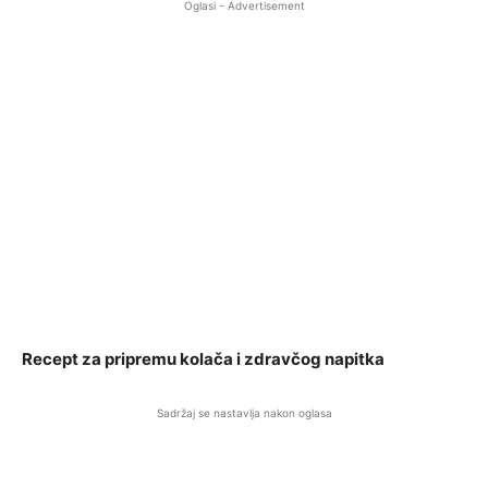
Oglasi - Advertisement
Recept za pripremu kolača i zdravčog napitka
Sadržaj se nastavlja nakon oglasa