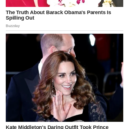
Upiši svoj email i preuzmi BESPLATNU
knjigu s receptima! Uživaj u jednostavnim
i ukusnim jelima koja će osvojiti tvoje
najdraže.
Jednim klikom preuzmi knjigu s najboljim
receptima!