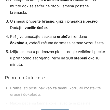
mutite dok se šećer ne otopi i smesa postane
kremasta.
U smesu prosejte
brašno
,
griz
, i
prašak za pecivo
.
Dodajte
vanilin šećer
.
Pažljivo umešajte seckane
orahđe
i rendanu
čokoladu
, vodeći računa da smesa ostane vazdušasta.
Izlijte smesu u podmazan pleh srednje veličine i pecite
u prethodno zagrejanoj rerni na
200 stepeni
oko 10
minuta.
Priprema žute kore:
Pratite isti postupak kao za tamnu koru, ali izostavite
orase
i
čokoladu
.
Nakon pečenja tamne kore, izvadite je iz rerne i
prelijte pripremljenu smesu za žutu koru preko nje.