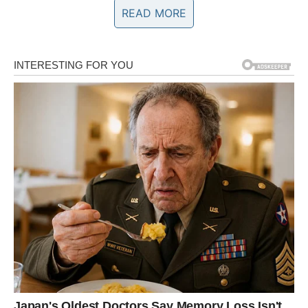
READ MORE
Pecite kolač na
175 stepeni
dodatnih 25-30 minuta.
Priprema sirupa:
U dubljoj posudi pomešajte
600 grama šećera
,
800
mililitara vode
, i sok od jednog
limuna
.
Kuvajte smesu 5 minuta dok ne proključa.
Vrućim sirupom prelijte još topao kolač.