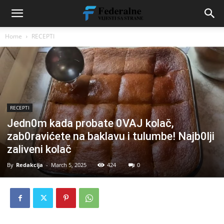
Home
RECEPTI
RECEPTI
Jedn0m kada probate 0VAJ kolač,
zab0ravićete na baklavu i tulumbe! Najb0lji
zaliveni kolač
By
Redakcija
-
March 5, 2025
424
0