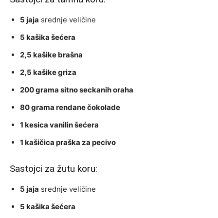
5 jaja
srednje veličine
5 kašika šećera
2,5 kašike brašna
2,5 kašike griza
200 grama sitno seckanih oraha
80 grama rendane čokolade
1 kesica vanilin šećera
1 kašičica praška za pecivo
Sastojci za žutu koru:
5 jaja
srednje veličine
5 kašika šećera