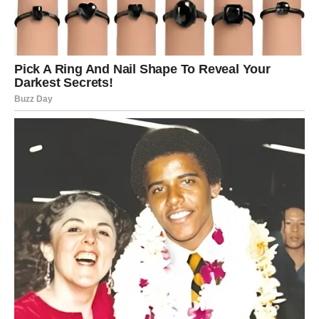
Zaključak
Ovi recepti pružaju savršen balans između uživanja u
ukusnoj poslastici i unapređenja zdravlja kroz prirodni
napitak. Kolač sa dve vrste kora savršen je izbor za
porodična okupljanja ili specijalne prilike, dok čaj od
lanenih semenki nudi prirodni način za poboljšanje
opšteg zdravlja i izgled kože.
Primenite ove recepte i
uživajte u njihovim prednostima!
PREUZMITE BESPLATNO!
⋆ KNJIGA SA RECEPTIMA ⋆