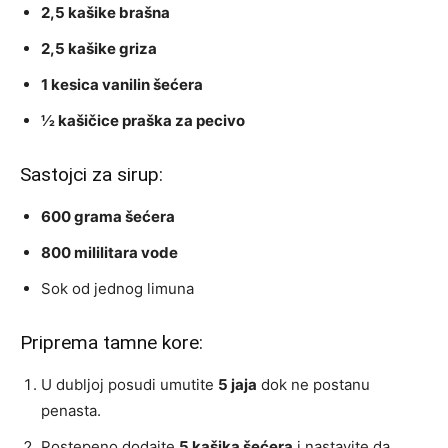
2,5 kašike brašna
2,5 kašike griza
1 kesica vanilin šećera
½ kašičice praška za pecivo
Sastojci za sirup:
600 grama šećera
800 mililitara vode
Sok od jednog limuna
Priprema tamne kore:
U dubljoj posudi umutite
5 jaja
dok ne postanu
penasta.
Postepeno dodajte
5 kašika šećera
i nastavite da