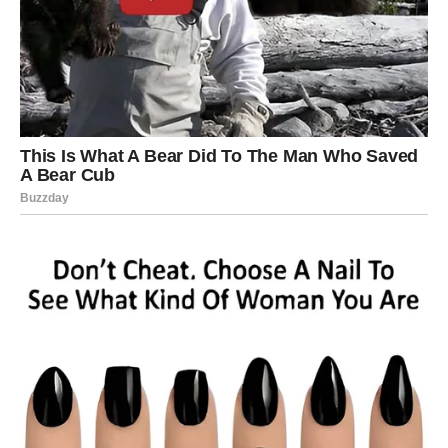
Važne napomene:
Tokom konzumacije ovog napitka, obavezno unosite
dovoljno vode kako biste ostali hidrirani.
Osobe sa problemima s bubrezima ili jetrom trebalo bi
da izbegavaju ovaj čaj.