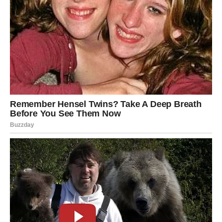
Pokrijte posudu i ostavite smesu da odstoji preko noći.
Napomena:
Najbolje je koristiti termos, ali svaka
posuda s poklopcem je pogodna.
Sutradan procedite smesu i dobijenu gustu tečnost
koristite kao napitak.
Način upotrebe:
Pijte
150 ml čaja
tri do četiri puta dnevno, najbolje
pola sata pre obroka.
Pripremajte čaj svake večeri za naredni dan.
Ovaj režim sprovodite
10 dana
, nakon čega pravite
pauzu od 10 dana.
Po potrebi ponavljajte postupak dok ne postignete
željene rezultate.