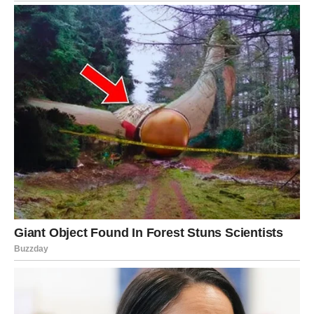
Marija je pala sa litice i stradala: Njen dečko Ilija
glumio ucveljenog udovca, a onda je obdukcija
otkrila jezivu istinu
Marija je pala sa litice i stradala: Njen dečko Ilija glumio
ucveljenog udovca, a onda je obdukcija otkrila jezivu istinu
1.0K
234
145
Recept za čaj od lanenih semenki
Koristi ovog napitka
Čaj od lanenih semenki je poznat po svojim
mnogobrojnim blagodatima: