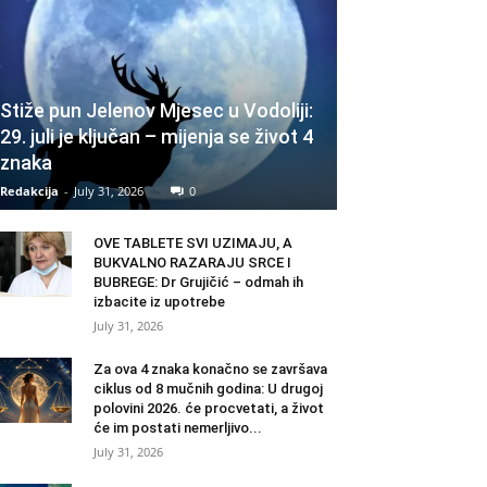
Stiže pun Jelenov Mjesec u Vodoliji:
29. juli je ključan – mijenja se život 4
znaka
Redakcija
-
July 31, 2026
0
OVE TABLETE SVI UZIMAJU, A
BUKVALNO RAZARAJU SRCE I
BUBREGE: Dr Grujičić – odmah ih
izbacite iz upotrebe
July 31, 2026
Za ova 4 znaka konačno se završava
ciklus od 8 mučnih godina: U drugoj
polovini 2026. će procvetati, a život
će im postati nemerljivo...
July 31, 2026