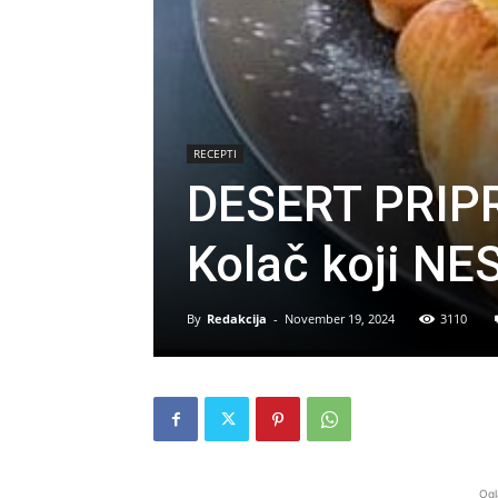
RECEPTI
DESERT PRIP
Kolač koji NE
By
Redakcija
-
November 19, 2024
3110
Ogl