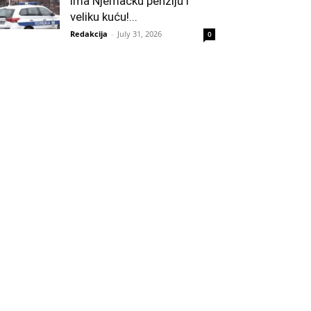
ima Njemačku penziju i
veliku kuću!...
Redakcija
-
July 31, 2026
0