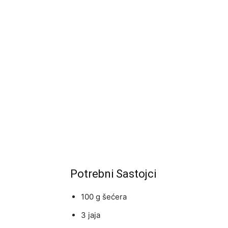
EKSKLUZIVNO
Marija je pala sa 
ucveljenog udovca
Marija je pala sa liti
onda je obdukcija otkr
1.0K
234
1
Potrebni Sastojci
100 g šećera
3 jaja