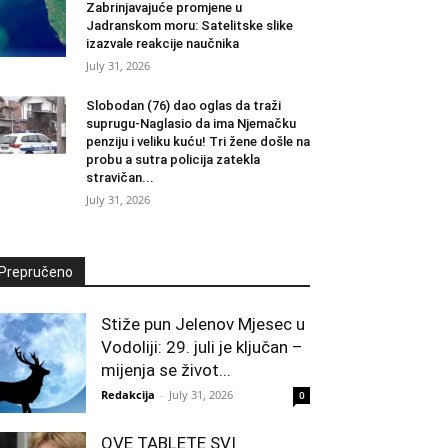
Zabrinjavajuće promjene u
Jadranskom moru: Satelitske slike
izazvale reakcije naučnika
July 31, 2026
Slobodan (76) dao oglas da traži
suprugu-Naglasio da ima Njemačku
penziju i veliku kuću! Tri žene došle na
probu a sutra policija zatekla
stravičan...
July 31, 2026
Prepručeno
Stiže pun Jelenov Mjesec u
Vodoliji: 29. juli je ključan –
mijenja se život...
Redakcija
-
July 31, 2026
0
OVE TABLETE SVI