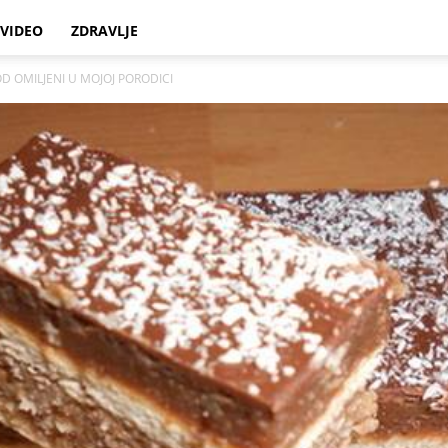
VIDEO
ZDRAVLJE
OD OMILJENI U MOJOJ PORODICI