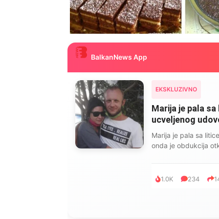
BalkanNews App
EKSKLUZIVNO
Marija je pala sa 
ucveljenog udovca
Marija je pala sa liti
onda je obdukcija otkr
1.0K
234
1