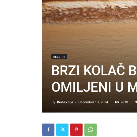
RECEPTI
BRZI KOLAČ 
OMILJENI U 
By
Redakcija
-
December 13, 2024
2830