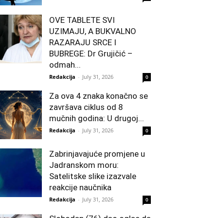
OVE TABLETE SVI
UZIMAJU, A BUKVALNO
RAZARAJU SRCE I
BUBREGE: Dr Grujičić –
odmah...
Redakcija
-
July 31, 2026
0
Za ova 4 znaka konačno se
završava ciklus od 8
mučnih godina: U drugoj...
Redakcija
-
July 31, 2026
0
Zabrinjavajuće promjene u
Jadranskom moru:
Satelitske slike izazvale
reakcije naučnika
Redakcija
-
July 31, 2026
0