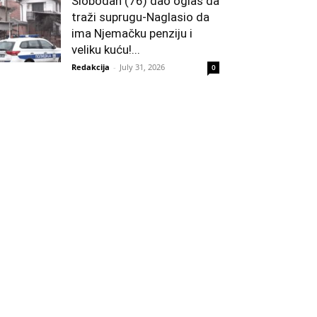
Slobodan (76) dao oglas da
traži suprugu-Naglasio da
ima Njemačku penziju i
veliku kuću!...
Redakcija
-
July 31, 2026
0