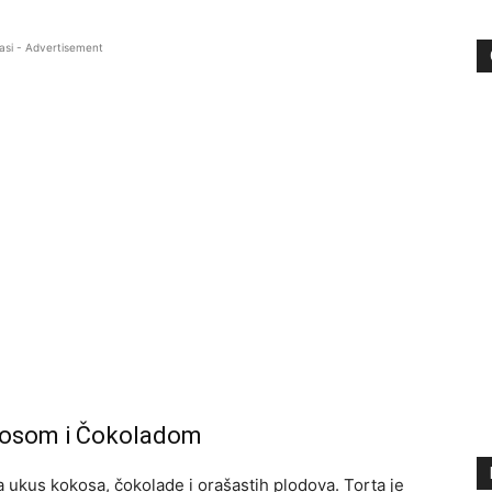
asi - Advertisement
okosom i Čokoladom
a ukus kokosa, čokolade i orašastih plodova. Torta je