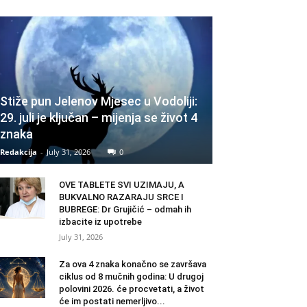
Stiže pun Jelenov Mjesec u Vodoliji:
29. juli je ključan – mijenja se život 4
znaka
Redakcija
-
July 31, 2026
0
OVE TABLETE SVI UZIMAJU, A
BUKVALNO RAZARAJU SRCE I
BUBREGE: Dr Grujičić – odmah ih
izbacite iz upotrebe
July 31, 2026
Za ova 4 znaka konačno se završava
ciklus od 8 mučnih godina: U drugoj
polovini 2026. će procvetati, a život
će im postati nemerljivo...