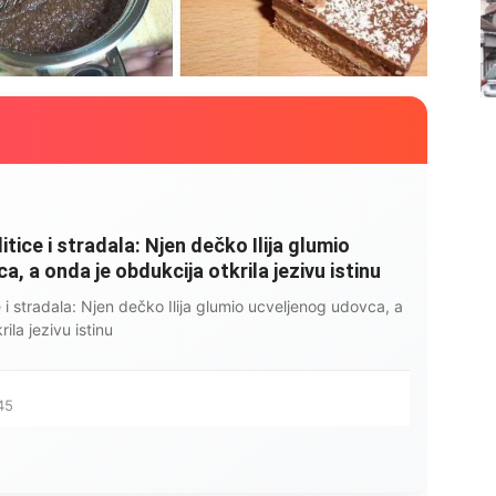
litice i stradala: Njen dečko Ilija glumio
, a onda je obdukcija otkrila jezivu istinu
ce i stradala: Njen dečko Ilija glumio ucveljenog udovca, a
ila jezivu istinu
45