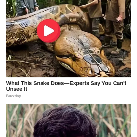
⋆ KNJIGA SA RECEPTIMA ⋆
Upiši svoj email i preuzmi BESPLATNU
knjigu s receptima! Uživaj u jednostavnim
i ukusnim jelima koja će osvojiti tvoje
najdraže.
Jednim klikom preuzmi knjigu s najboljim
receptima!