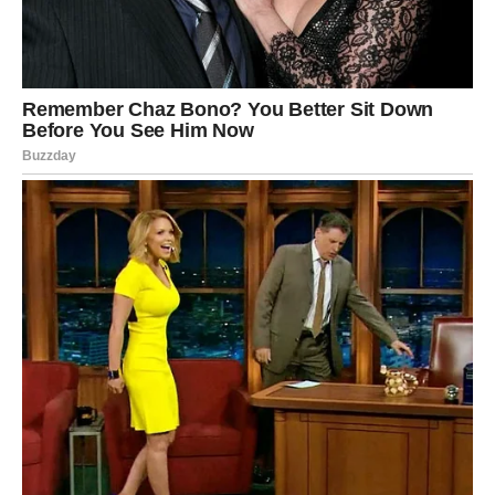
još topli, jer su tada mekani i mogu se iskriviti ili polomiti.
Nakon što se ohlade i učvrste, spremni su za spajanje i
punjenje.
Za nadev se možete poslužiti različitim vrstama
namaza. U ovom receptu korišćene su linolada i džem
od šumskog voća, što kolačima daje dodatnu punoću
ukusa. Jedan kolačić se premaže nadevom, a drugi se
stavi preko njega poput poklopca. Tako dobijate
slojevite, slatke sendviče koji tope u ustima.
S obzirom na to da se od ove količine sastojaka dobije
oko 100 kolačića, recept se može lako prepoloviti ako
vam nije potrebna tolika količina. Ali verujte – kada ih
jednom probate, poželećete da ih napravite ponovo i u
istoj, ako ne i većoj količini.Bakini kolačići su primer
tradicionalnog recepta koji nikada ne izlazi iz mode –
jednostavan, ukusan i sa puno ljubavi pripremljen.