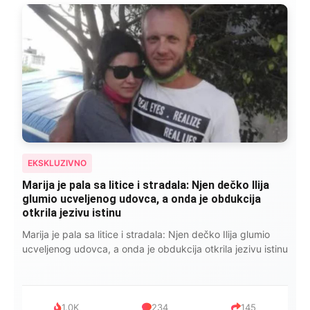
EKSKLUZIVNO
Marija je pala sa litice i stradala: Njen dečko Ilija
glumio ucveljenog udovca, a onda je obdukcija
otkrila jezivu istinu
Marija je pala sa litice i stradala: Njen dečko Ilija glumio
ucveljenog udovca, a onda je obdukcija otkrila jezivu istinu
1.0K
234
145