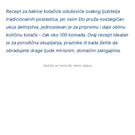
Recept za bakine kolačiće oduševiće svakog ljubitelja
tradicionalnih poslastica, jer osim što pruža nostalgičan
ukus detinjstva, jednostavan je za pripremu i daje obilnu
količinu kolača – čak oko 100 komada. Ovaj recept idealan
je za porodična okupljanja, praznike ili kada želite da
obradujete drage ljude mirisnim, domaćim zalogajima.
Sadržaj se nastavlja nakon oglasa