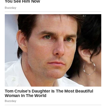
problem, već i uzrok neprijatnosti i bola. Kada se ovakve
tegobe jave, većina ljudi poseže za specijalizovanim
preparatima, ali rešenje se može naći i među
svakodnevnim sredstvima koje svi imamo kod kuće.
Verovali ili ne – zubna pasta može biti upravo ono što vam
treba da vratite svojoj koži mekoću, a noktima sjaj.
Pasta za zube, iako je prvenstveno namenjena oralnoj
higijeni, sadrži niz sastojaka koji mogu imati višestruku
primenu, naročito kada je reč o nezi stopala. Njena
struktura uključuje abrazivne čestice koje mogu
poslužiti kao nežan, ali efikasan piling za uklanjanje
mrtvih ćelija sa kože. Pored toga, često sadrži mentol,
koji daje efekat hlađenja i osveženja, te je pogodna za
upotrebu na umornim i otečenim stopalima.
Za kućni tretman možete isprobati sledeći jednostavan