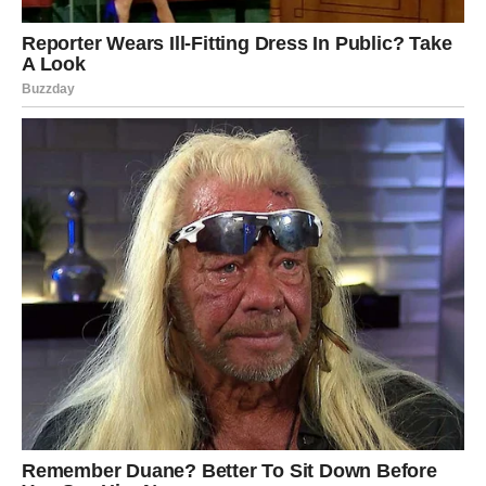
BONUS TEKST
Briga o stopalima često pada u drugi plan, sve dok se ne
pojave neprijatni simptomi kao što su žuljevi, suva i
ispucala koža, te zadebljanja koja nisu samo estetski