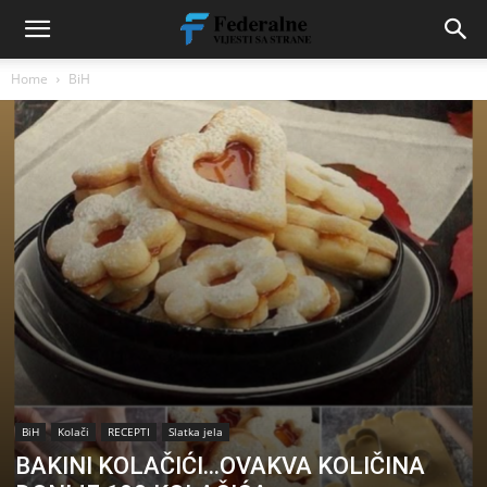
Home
BiH
BiH
Kolači
RECEPTI
Slatka jela
BAKINI KOLAČIĆI…OVAKVA KOLIČINA