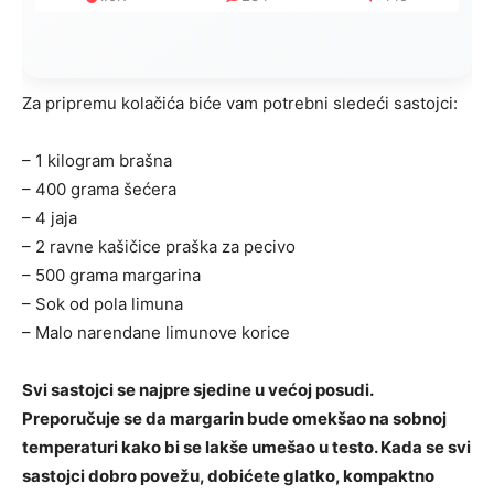
Za pripremu kolačića biće vam potrebni sledeći sastojci:
– 1 kilogram brašna
– 400 grama šećera
– 4 jaja
– 2 ravne kašičice praška za pecivo
– 500 grama margarina
– Sok od pola limuna
– Malo narendane limunove korice
Svi sastojci se najpre sjedine u većoj posudi.
Preporučuje se da margarin bude omekšao na sobnoj
temperaturi kako bi se lakše umešao u testo. Kada se svi
sastojci dobro povežu, dobićete glatko, kompaktno