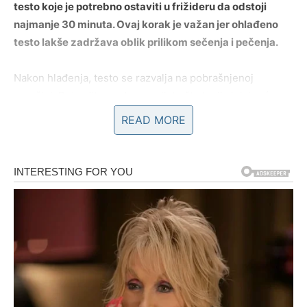
testo koje je potrebno ostaviti u frižideru da odstoji
najmanje 30 minuta. Ovaj korak je važan jer ohlađeno
testo lakše zadržava oblik prilikom sečenja i pečenja.
Nakon hlađenja, testo se razvalja na pobrašnjenoj
površini. Potrudite se da razvaljate što tanji sloj, jer će
tako kolačići biti hrskaviji i lakši. Pomoću raznih modlica
READ MORE
izrežite oblike po želji – zvezdice, srca, cvetiće ili
klasične krugove – u zavisnosti od toga kakvu formu
preferirate. Ove sitne poslastice ne samo da su ukusne,
već i vizuelno veoma dopadljive, naročito kada ih dodatno
obogatite filom.
Kolačiće potom složite na pleh obložen papirom za
pečenje, vodeći računa da ostavite malo razmaka
između njih jer će tokom pečenja blago narasti. Rerna
treba da bude prethodno zagrejana na 200 stepeni, a