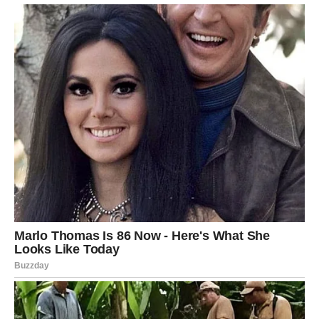
metod: nanesite sloj zubne paste na suve i grube delove
stopala, posebno tamo gde se nakuplja zadebljala koža,
kao što su pete. Utrljajte pastu blagim kružnim pokretima
– prstima ili pomoću četkice – kako biste nežno uklonili
mrtve ćelije i podstakli cirkulaciju. Ovaj piling ostavlja
kožu osveženom, mekom i znatno glađom već nakon prve
upotrebe. Nakon tretmana, stopala isperite mlakom
vodom i nanesite hidratantnu kremu.
Važno je napomenuti da pasta za zube
nije pogodna
za kožu sa otvorenim ranama, dubokim pukotinama ili
osetljivim delovima, jer prisustvo mentola i drugih
aktivnih sastojaka može izazvati peckanje i dodatnu
iritaciju.
PREUZMITE BESPLATNO!