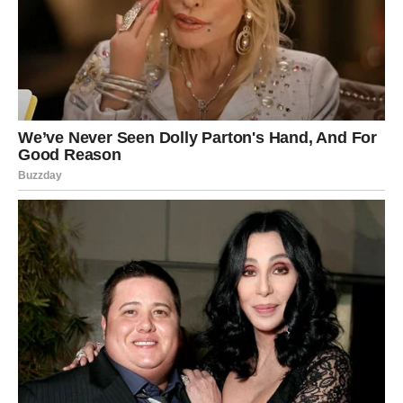
vreme pečenja je kratko – oko 10 minuta. Važno je da ih
pažljivo pratite jer se brzo zapeku – gotovi su kada ivice
dobiju zlatkastu boju.
Kada se kolačići ispeku, ostavite ih da se ohlade na ravnoj
površini. Ne preporučuje se njihovo pomeranje dok su