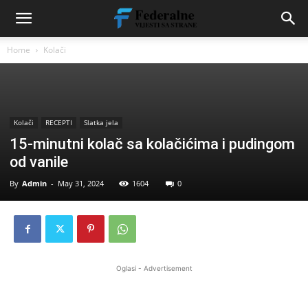
Home
Kolači
Kolači
RECEPTI
Slatka jela
15-minutni kolač sa kolačićima i pudingom
od vanile
By
Admin
-
May 31, 2024
1604
0
Oglasi - Advertisement