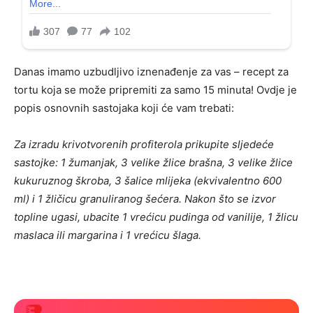
Danas imamo uzbudljivo iznenađenje za vas – recept za
tortu koja se može pripremiti za samo 15 minuta! Ovdje je
popis osnovnih sastojaka koji će vam trebati:
Za izradu krivotvorenih profiterola prikupite sljedeće
sastojke: 1 žumanjak, 3 velike žlice brašna, 3 velike žlice
kukuruznog škroba, 3 šalice mlijeka (ekvivalentno 600
ml) i 1 žličicu granuliranog šećera. Nakon što se izvor
topline ugasi, ubacite 1 vrećicu pudinga od vanilije, 1 žlicu
maslaca ili margarina i 1 vrećicu šlaga.