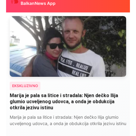
BalkanNews App
EKSKLUZIVNO
Kad se Marin suprug razbolio ona ga kupala,
pelene mu mijenjala: Jedno jutro je poslao po
čokoladu..
Kad se Marin suprug razbolio ona ga kupala, pelene mu
mijenjala: Jedno jutro je poslao po čokoladu..