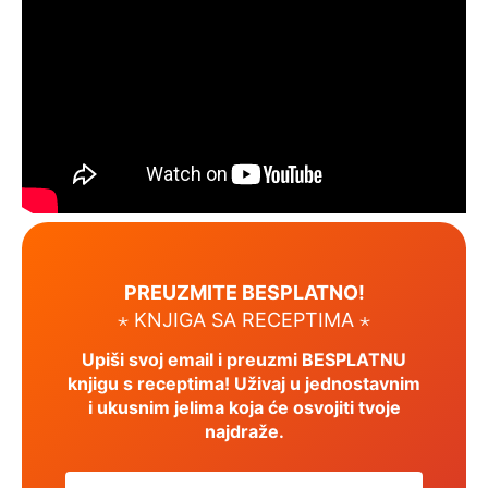
PREUZMITE BESPLATNO!
⋆ KNJIGA SA RECEPTIMA ⋆
Upiši svoj email i preuzmi BESPLATNU
knjigu s receptima! Uživaj u jednostavnim
i ukusnim jelima koja će osvojiti tvoje
najdraže.