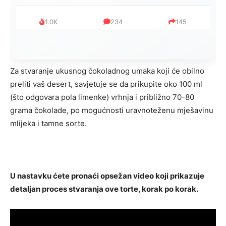
999
321
234
Za stvaranje ukusnog čokoladnog umaka koji će obilno
preliti vaš desert, savjetuje se da prikupite oko 100 ml
(što odgovara pola limenke) vrhnja i približno 70-80
grama čokolade, po mogućnosti uravnoteženu mješavinu
mlijeka i tamne sorte.
U nastavku ćete pronaći opsežan video koji prikazuje
detaljan proces stvaranja ove torte, korak po korak.