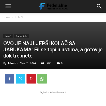
Home
Kolači
Kolači
Slatka jela
OVO JE NAJLJEPŠI KOLAČ SA
JABUKAMA: Fil se topi u ustima, a gotov je
dok trepnete
By
Admin
-
May 31, 2024
1200
0
Oglasi - Advertisement