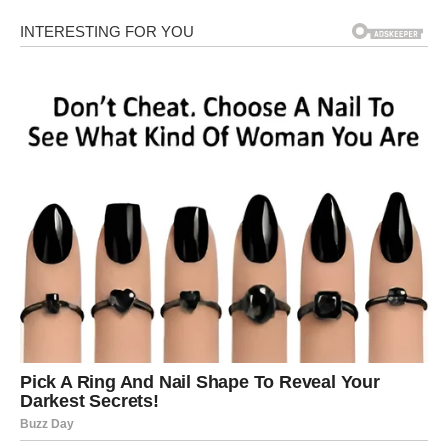
Ukupna količina šećera iznosi 60 grama.
priprema:
Pjenasto umutite jaja, šećer i malo soli, a zatim dodajte
prosijano brašno i prašak za pecivo. Smjesu dobro
sjediniti prije nego je prebacite u posudu za pečenje
obloženu papirom za pečenje. Posudu stavite u pećnicu
zagrijanu na 180 stupnjeva i pecite oko 25 minuta. Nakon
što se kora ohladi, bacite papir za pečenje i odrežite tanki
sloj.
Nastavite tako da jabuke ogulite i narežite na kockice pa
ih pomiješajte sa 750 ml soka i šećerom. Smjesu pustiti