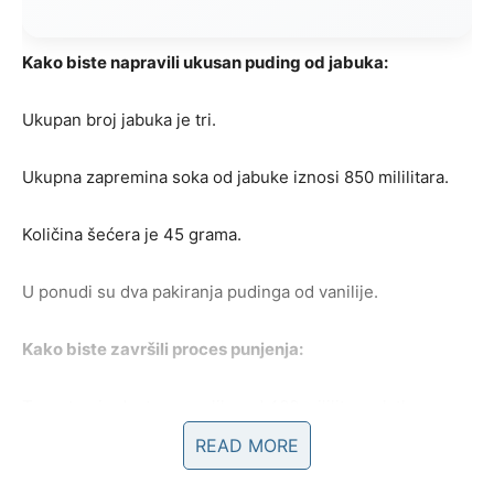
Kako biste napravili ukusan puding od jabuka:
Ukupan broj jabuka je tri.
Ukupna zapremina soka od jabuke iznosi 850 mililitara.
Količina šećera je 45 grama.
U ponudi su dva pakiranja pudinga od vanilije.
Kako biste završili proces punjenja:
Trenutno je dostupna zaliha od 400 mililitara slatkog
vrhnja.
READ MORE
Ukupna količina krem ​​sira je 600 grama.