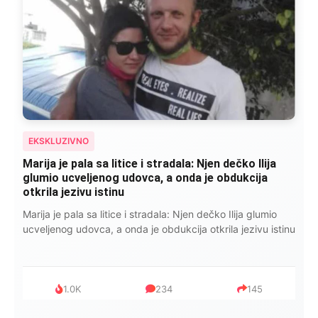
EKSKLUZIVNO
Kad se Marin suprug razbolio ona ga kupala,
pelene mu mijenjala: Jedno jutro je poslao po
čokoladu..
Kad se Marin suprug razbolio ona ga kupala, pelene mu
mijenjala: Jedno jutro je poslao po čokoladu..
999
321
234