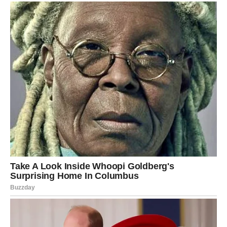
da lagano kuha dok ne zavrije pa dodati puding koji smo
razmutili sa 100 ml soka. Stalno miješajte i nastavite
kuhati još 2-3 minute.
Na koru ravnomjerno rasporedite nadjev od jabuka, a
zatim ga prelijte mješavinom tučenog slatkog vrhnja,
krem ​​sira i šećera. Uzmite obrezanu koru i izmrvite je
prije nego što je obilato pospete po ohlađenom kolaču.
PREUZMITE BESPLATNO!
⋆ KNJIGA SA RECEPTIMA ⋆
Upiši svoj email i preuzmi BESPLATNU
knjigu s receptima! Uživaj u jednostavnim
i ukusnim jelima koja će osvojiti tvoje
najdraže.