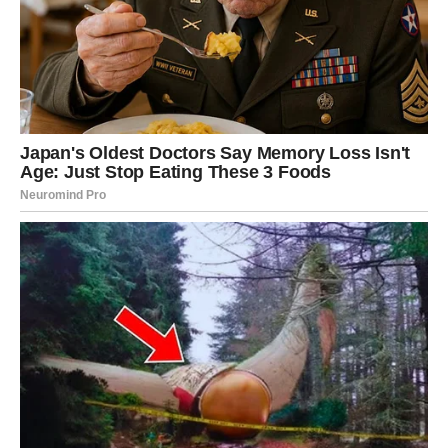
Lovorov list na radijatoru
– Postavite nekoliko listova
na
topao radijator
ili ih stavite u posudu sa vodom
otpornom na toplotu. Zagrejani listovi će postepeno
ispuštati prijatan i umirujući miris u prostoriju.
Lovorov list protiv insekata