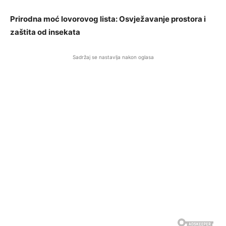
Prirodna moć lovorovog lista: Osvježavanje prostora i
zaštita od insekata
Sadržaj se nastavlja nakon oglasa