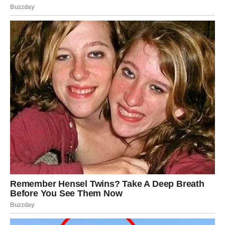
Ekološki je prihvatljiv
, jer ne zagađuje okolinu.
Finansijski je isplativ
, jer se može koristiti više puta i
dugo traje.
Zaključak