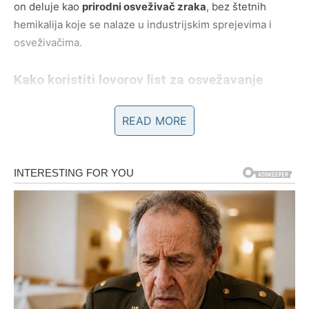
on deluje kao
prirodni osveživač zraka
, bez štetnih
hemikalija koje se nalaze u industrijskim sprejevima i
osveživačima.
Kako koristiti lovorov list za osvežavanje
prostora?
READ MORE
Postoji nekoliko efikasnih metoda:
Paljenje listova
– Stavite nekoliko listova lovora u
metalnu posudu i zapalite ih. Dim koji se oslobađa
eliminiše neugodne mirise
, posebno u kuhinji i
toaletu.
Platnena vrećica sa lovorovim listovima
– Napunite
vrećicu suvim listovima lovora i postavite je na police
u toaletu. Ova metoda omogućava dugotrajno
osvežavanje prostora.