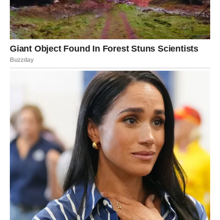
Osim osvežavanja prostora,
lovorov list je poznat i kao
prirodni repelent protiv insekata
. Njegova eterična ulja
imaju svojstvo da odbijaju
muve, komarce, mrave i druge
štetočine
.
Kako koristiti lovorov list za zaštitu od
insekata?
Postavljanje sušenih listova na kritična mesta
–
Stavite sušene listove na mesta gde primećujete
prisustvo insekata, posebno u kuhinji i kupatilu.
Lovor protiv ribaša i drugih štetočina
– Ako primetite
ribaše (svehle)
u kupatilu, postavite listove lovora na
pod i u uglove prostorije.
Napravite prirodni sprej
– U litru vode potopite
nekoliko listova lovora, ostavite da odstoji nekoliko
sati, zatim procedite i sipajte u raspršivač. Ovim