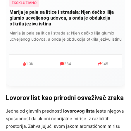
EKSKLUZIVNO
Marija je pala sa litice i stradala: Njen dečko Ilija
glumio ucveljenog udovca, a onda je obdukcija
otkrila jezivu istinu
Marija je pala sa litice i stradala: Njen dečko Ilija glumio
ucveljenog udovca, a onda je obdukcija otkrila jezivu istinu
1.0K
234
145
Lovorov list kao prirodni osveživač zraka
Jedna od glavnih prednosti
lovorovog lista
jeste njegova
sposobnost da ukloni neprijatne mirise iz različitih
prostorija. Zahvaljujući svom jakom aromatičnom mirisu,