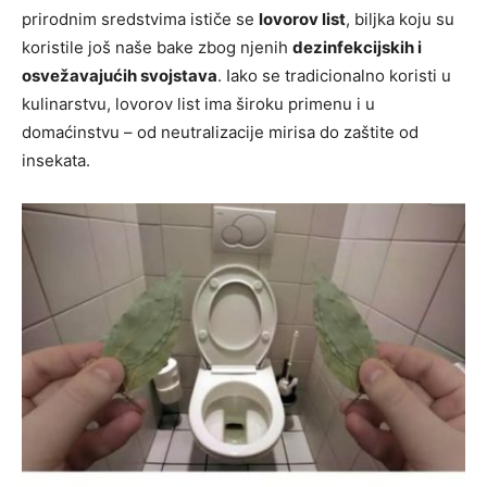
prirodnim sredstvima ističe se
lovorov list
, biljka koju su
koristile još naše bake zbog njenih
dezinfekcijskih i
osvežavajućih svojstava
. Iako se tradicionalno koristi u
kulinarstvu, lovorov list ima široku primenu i u
domaćinstvu – od neutralizacije mirisa do zaštite od
insekata.