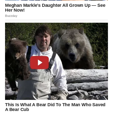
rastvorom možete prskati prostore gde primećujete
insekte.
Lovorov list kao prirodna alternativa
hemijskim osveživačima
U današnje vreme, mnogi komercijalni
osveživači zraka
sadrže sintetičke mirise i hemikalije koje mogu izazvati
probleme sa disajnim putevima. Umesto toga, korišćenje
prirodnih alternativa
, poput lovorovog lista, omogućava
zdravo i ekološki prihvatljivo rešenje.
Prednosti korišćenja lovorovog lista umesto
komercijalnih osveživača:
Ne sadrži štetne hemikalije
koje mogu izazvati
alergije i iritacije.