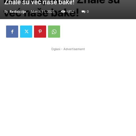
Znale su već naše bake!
By
Redakcija
-
March 11, 2025
4852
0
Oglasi - Advertisement