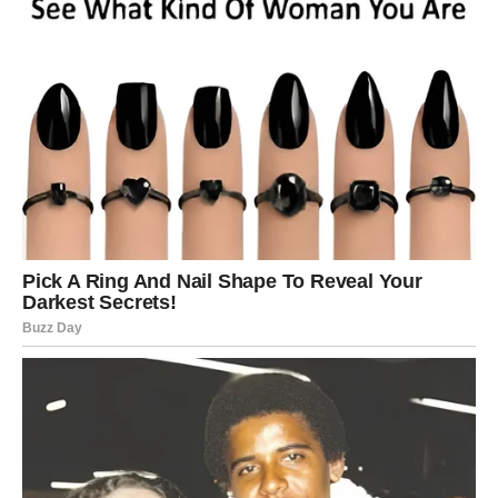
i ukusnim jelima koja će osvojiti tvoje
najdraže.
Jednim klikom preuzmi knjigu s najboljim
receptima!