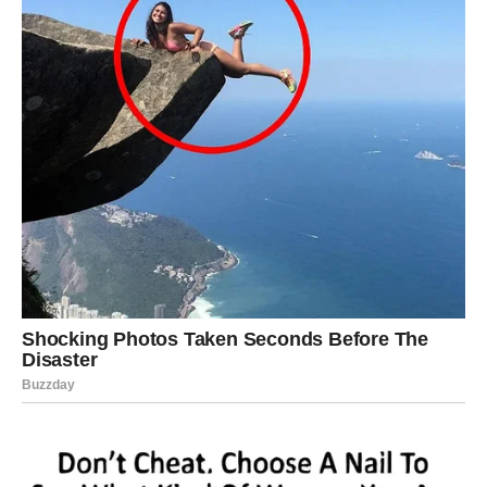
Lovorov list je
prirodni saveznik u domaćinstvu
,
pružajući svežinu prostoru, eliminaciju neugodnih mirisa i
zaštitu od insekata. Njegova jednostavna primena,
dostupnost i ekološke prednosti čine ga odličnim
izborom za svakoga ko želi prirodan i zdrav način
održavanja doma. Sledeći put kada osetite potrebu za
osvežavanjem prostora ili borbom protiv dosadnih
štetočina, setite se
magičnih svojstava lovorovog lista
i
isprobajte neki od navedenih trikova!
PREUZMITE BESPLATNO!
⋆ KNJIGA SA RECEPTIMA ⋆
Upiši svoj email i preuzmi BESPLATNU
knjigu s receptima! Uživaj u jednostavnim