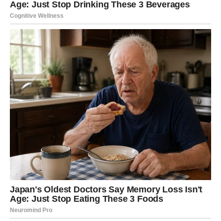
1 kašičica sušenog belog luka
1 kašičica dimljene paprike
Seckani kopar
(po želji)
Priprema
Korak 1: Priprema tikvica i povrća
Naribajte
tikvice
i posolite ih. Ostavite da odstoje
15
minuta
kako bi pustile višak vode.
Nakon što odstoje, dobro ih iscedite pomoću ruke ili
kuhinjske krpe.
Korak 2: Kombinovanje sastojaka
U veću posudu dodajte isceđene tikvice,
narendanu