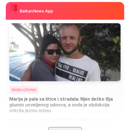
BalkanNews App
EKSKLUZIVNO
Marija je pala sa litice i stradala: Njen dečko Ilija
glumio ucveljenog udovca, a onda je obdukcija
otkrila jezivu istinu
Marija je pala sa litice i stradala: Njen dečko Ilija glumio
ucveljenog udovca, a onda je obdukcija otkrila jezivu istinu