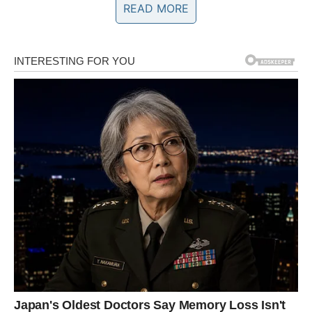
READ MORE
1.0K
234
145
Začini:
So, crni biber
Paprika
Provansalsko bilje
(po izboru)
Za sos:
2 kašike kisele pavlake ili jogurta
1 kašika majoneza