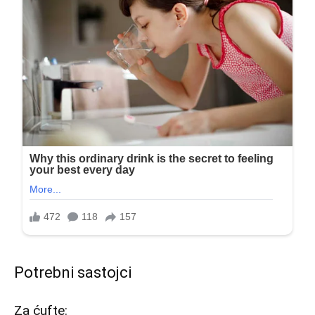
Potrebni sastojci
Za ćufte: