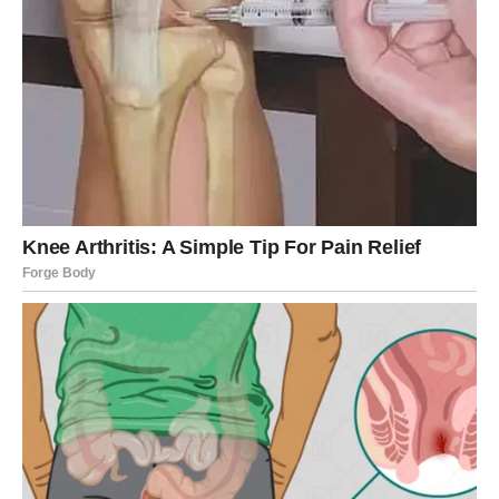
Posluživanje
Ćufte
poslužite tople uz pripremljeni
sos
kao dodatak.
Uz to, možete dodati zelenu salatu, krompir pire ili
jednostavan pirinač za kompletan obrok.
Saveti za uspeh
Izbor sira:
Ako koristite feta sir, smanjite količinu soli
jer je feta već dovoljno slana.
Zdrava opcija:
Umesto prženja, ćufte možete peći u
rerni na
200°C
oko 20 minuta, uz povremeno
okretanje.
Dodaci:
Za bogatiji ukus, u smesu možete dodati malo
rendane korice limuna ili svežeg bosiljka.
Ćufte od tikvica i zobenih pahuljica
su savršen izbor za