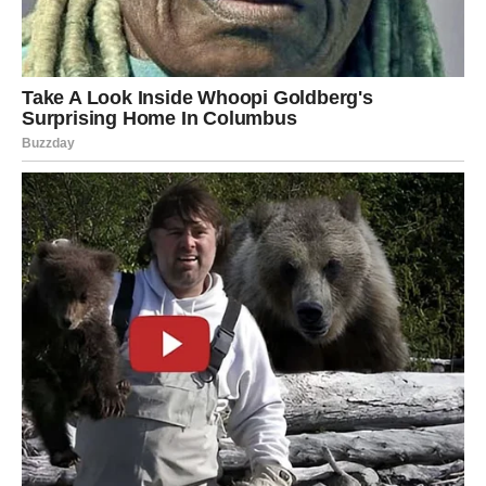
PREUZMITE BESPLATNO!
⋆ KNJIGA SA RECEPTIMA ⋆
Upiši svoj email i preuzmi BESPLATNU
knjigu s receptima! Uživaj u jednostavnim
i ukusnim jelima koja će osvojiti tvoje
najdraže.
Jednim klikom preuzmi knjigu s najboljim
receptima!