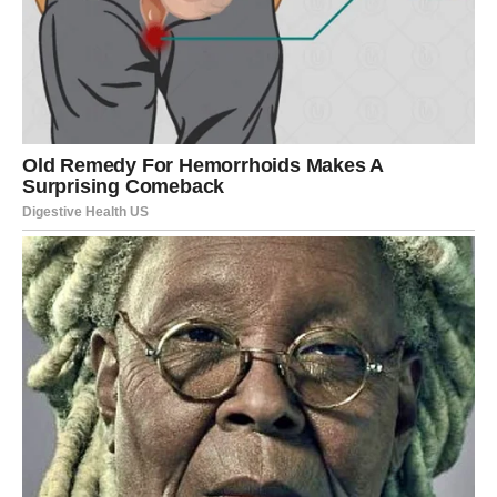
sve koji žele ukusan, zdrav i jednostavan obrok. Ovaj
recept pruža savršenu kombinaciju povrća, začina i
hrskavosti, uz osvežavajući sos koji upotpunjuje ceo
doživljaj. Bilo da ih spremate za ručak, večeru ili kao
laganu užinu, ove ćufte će oduševiti vaše nepce i postati
omiljeni deo vaše kuhinjske rutine!