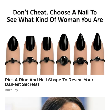
šargarepu
,
narendani krompir
,
seckani beli luk
,
sir
i
seckani peršun
.
Dodajte
jaja
, zobene pahuljice, so, biber, papriku i
provansalsko bilje.
Dobro izmešajte smesu i ostavite da odstoji
15 minuta
kako bi zobene pahuljice upile vlagu i nabubrile.
Korak 3: Oblikovanje i prženje
Kada smesa odstoji, oblikujte male ćufte rukama.
Svaku ćuftu uvaljajte u
brašno
kako bi dobile hrskavu
koricu.
U tiganju zagrejte maslinovo ulje i pržite ćufte
4-5
minuta sa svake strane
, dok ne postanu zlatno
smeđe.