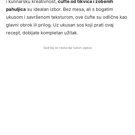
i kulinarsku kreativnost,
ćufte od tikvica i zobenih
pahuljica
su idealan izbor. Bez mesa, ali s bogatim
ukusom i savršenom teksturom, ove ćufte su odlične kao
glavni obrok ili prilog. Uz ukusan sos koji prati ovaj
recept, dobijate kompletan užitak.
Sadržaj se nastavlja nakon oglasa