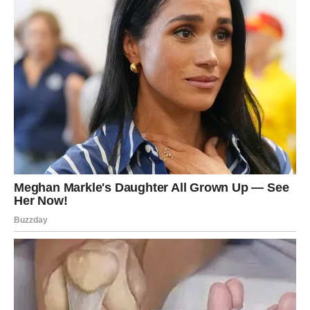
Korak 4: Priprema sosa
U činiji pomešajte
kiselu pavlaku ili jogurt
,
majonez
,
sušeni beli luk
,
dimljenu papriku
i
seckani kopar
.
Mešajte dok ne dobijete homogenu smesu. Sos
čuvajte u frižideru do serviranja.