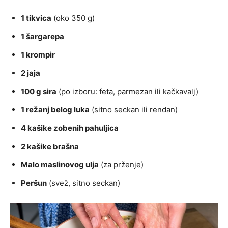
1 tikvica
(oko 350 g)
1 šargarepa
1 krompir
2 jaja
100 g sira
(po izboru: feta, parmezan ili kačkavalj)
1 režanj belog luka
(sitno seckan ili rendan)
4 kašike zobenih pahuljica
2 kašike brašna
Malo maslinovog ulja
(za prženje)
Peršun
(svež, sitno seckan)