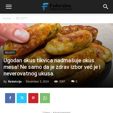
Home
RECEPTI
RECEPTI
Ugodan okus tikvica nadmašuje okus
mesa! Ne samo da je zdrav izbor već je i
neverovatnog ukusa.
By
Redakcija
-
December 3, 2024
3587
0
Oglasi - Advertisement