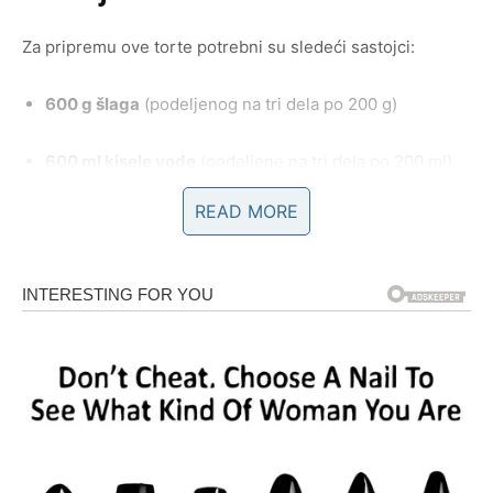
Za pripremu ove torte potrebni su sledeći sastojci:
600 g šlaga
(podeljenog na tri dela po 200 g)
600 ml kisele vode
(podeljene na tri dela po 200 ml)
READ MORE
300 g mlevenog plazma keksa
200 g eurokrema
250 g malina
100 g čokolade
(za dekoraciju i preliv)
3 kašike ulja
(za topljenje čokolade)