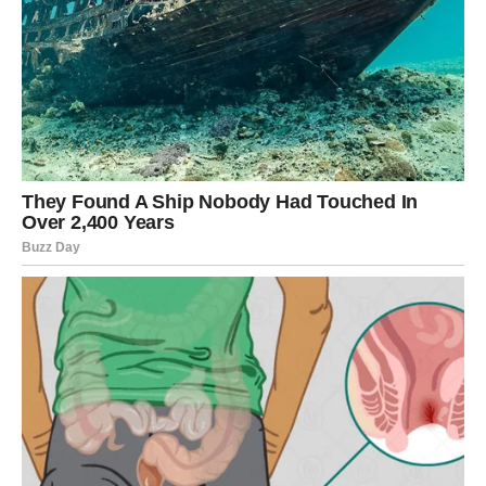
knjigu s receptima! Uživaj u jednostavnim
i ukusnim jelima koja će osvojiti tvoje
najdraže.
Jednim klikom preuzmi knjigu s najboljim
receptima!