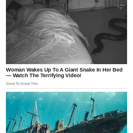
Bilo da je spremate za
porodična okupljanja
,
posebne
proslave
ili jednostavno želite da obradujete sebe i svoje
najbliže, ova torta je odličan izbor.
Najlepše od svega je što recept nudi prostor za
kreativnost — možete ga prilagoditi svom ukusu
menjajući vrste voća, dodajući orašaste plodove ili
menjajući tip krema. Na kraju, bilo da se odlučite za voćnu
ili čokoladnu verziju, rezultat će biti isti:
ukusna, kremasta
i neodoljiva torta koja nestaje sa tanjira brže nego što je
napravljena
PREUZMITE BESPLATNO!
⋆ KNJIGA SA RECEPTIMA ⋆
Upiši svoj email i preuzmi BESPLATNU