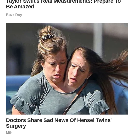
Završni dodir – Čokoladni preliv
Otopite 100 g čokolade
sa
3 kašike ulja
na tihoj vatri
ili na pari.
Ostavite smesu da se malo prohladi kako ne bi otopila
gornji sloj torte.
Ravnomerno prelijte preko torte, praveći glatku
površinu ili lagane šare po želji.
Vratite u frižider na finalno hlađenje, minimum 1–2
sata.
Korisni saveti i varijacije