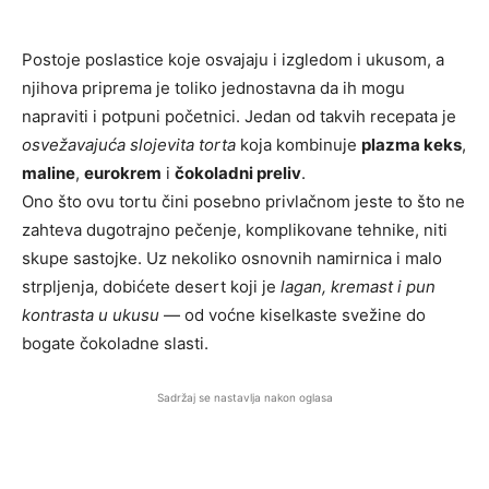
Postoje poslastice koje osvajaju i izgledom i ukusom, a
njihova priprema je toliko jednostavna da ih mogu
napraviti i potpuni početnici. Jedan od takvih recepata je
osvežavajuća slojevita torta
koja kombinuje
plazma keks
,
maline
,
eurokrem
i
čokoladni preliv
.
Ono što ovu tortu čini posebno privlačnom jeste to što ne
zahteva dugotrajno pečenje, komplikovane tehnike, niti
skupe sastojke. Uz nekoliko osnovnih namirnica i malo
strpljenja, dobićete desert koji je
lagan, kremast i pun
kontrasta u ukusu
— od voćne kiselkaste svežine do
bogate čokoladne slasti.
Sadržaj se nastavlja nakon oglasa