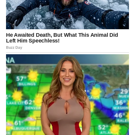
Stavite u frižider kako bi se sloj stegao i dobio čvrstinu
pre dodavanja sledećeg sloja.
Drugi sloj – Voćna svežina
Dok se baza hladi,
umutite novih 200 g šlaga
sa
200
ml kisele vode
.
Kada masa postane čvrsta,
polako umešajte 250 g
malina
. Maline treba pažljivo dodavati kako se ne bi
potpuno usitnile i obojile ceo šlag, već da ostanu
vidljivi komadi voća.
Ovu smesu ravnomerno rasporedite preko sloja od
plazma keksa.