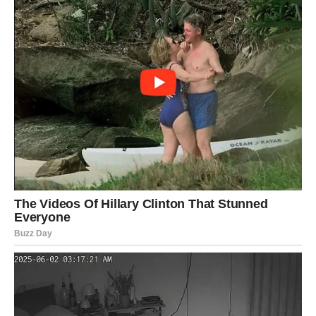
Ova torta je
prava mala poslastičarska čarolija
koja spaja
jednostavnost pripreme i bogatstvo ukusa. Sa samo
nekoliko osnovnih koraka i sastojaka, dobijate desert koji
izgleda impresivno i ostavlja snažan utisak na sve koji ga
probaju.