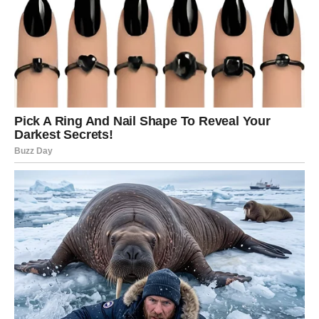
Napomena:
Ako ne volite maline ili ste alergični na njih,
možete ih zameniti sa
8–10 seckanih čokoladnih
bananica
. Dobijate sasvim drugačiji, ali jednako ukusan
desert.
Prvi sloj – Baza od plazma keksa
U posudi
umutite 200 g šlaga
sa
200 ml kisele vode
dok ne dobijete čvrstu i penušavu masu.
U umućeni šlag
dodajte 300 g mlevenog plazma
keksa
i dobro promešajte. Treba da dobijete
kompaktnu smesu koja se lako oblikuje.
Dobijenu smesu rasporedite na dno
kalupa za tortu
(ili
obične tepsije ako nemate kalup).