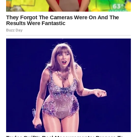
Ponovo vratite kalup u frižider da se torta stegne.
Treći sloj – Čokoladno-kremasta nota
U posebnoj posudi
umutite poslednjih 200 g šlaga
sa
200 ml kisele vode
.
Kada smesa postane gusta, dodajte
200 g eurokrema
i
sve dobro sjedinite.
Ovaj čokoladno-kremasti sloj rasporedite preko
voćnog sloja.
Torta se vraća u frižider na duže hlađenje kako bi svi
slojevi očvrsli i lepo se sekli.