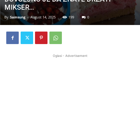
MIKSER…
By
Samsung
-
August 14, 2025
199
0
Oglasi - Advertisement