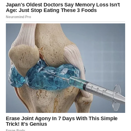
PREUZMITE BESPLATNO!
⋆ KNJIGA SA RECEPTIMA ⋆
Upiši svoj email i preuzmi BESPLATNU
knjigu s receptima! Uživaj u jednostavnim
i ukusnim jelima koja će osvojiti tvoje
najdraže.
Jednim klikom preuzmi knjigu s najboljim
receptima!