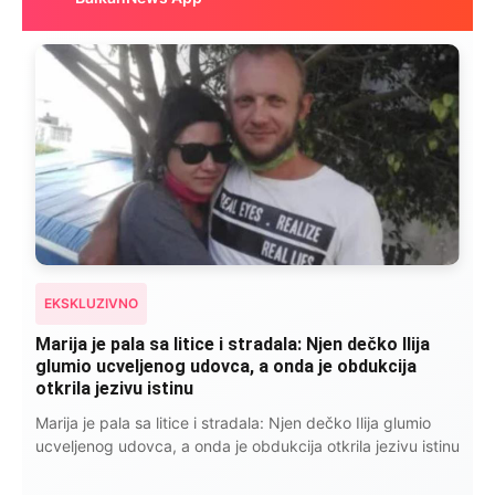
EKSKLUZIVNO
Kad se Marin suprug razbolio ona ga kupala,
pelene mu mijenjala: Jedno jutro je poslao po
čokoladu..
Kad se Marin suprug razbolio ona ga kupala, pelene mu
mijenjala: Jedno jutro je poslao po čokoladu..