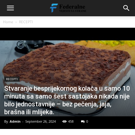
Home
RECEPTI
RECEPTI
Stvaranje besprijekornog kolača u samo 10
minuta sa samo šest sastojaka nikada nije
bilo jednostavnije – bez pečenja, jaja,
brašna ili mlijeka.
By
Admin
-
September 26, 2024
458
0