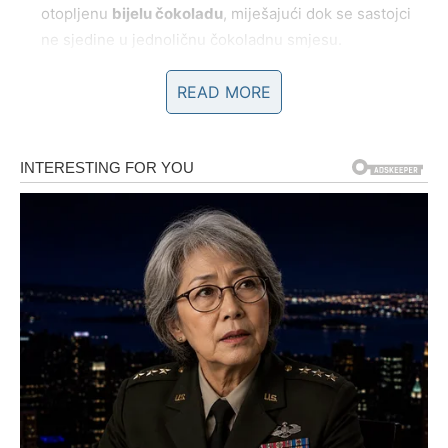
otopljenu
bijelu čokoladu
, miješajući dok se sastojci
ne sjedine u jednoličnu čokoladnu smjesu.
Slojevi:
Na prvi sloj keksa rasporedite polovinu bijele
READ MORE
smjese. Zatim dodajte još jedan red natopljenih keksa,
pa rasporedite polovinu čokoladne smjese preko
keksa. Ponovite postupak sa preostalim bijelim i
čokoladnim nadjevom kako biste dobili slojevitu
strukturu.
Finalni dodir:
Kada ste složili sve slojeve, na vrh
naribajte preostalu
bijelu čokoladu
kako biste desertu
dali atraktivan izgled. Ostavite tortu u hladnjaku da se
stegne najmanje 2 sata pre nego što je poslužite.