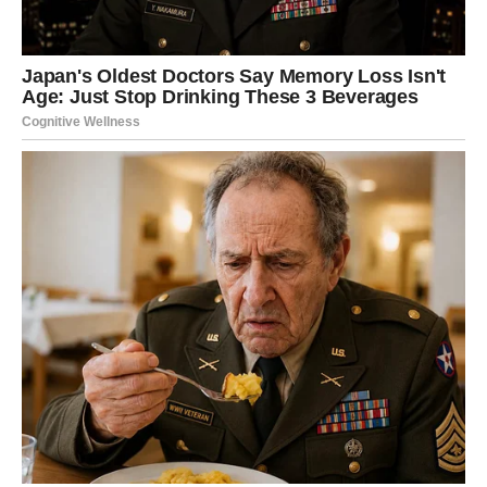
Ovaj
desert bez pečenja
nije samo brz i jednostavan, već
je i pravi užitak za nepca.
Savršena kombinacija Nutelle i
bijele čokolade
uz kremasti mascarpone daje bogat ukus
koji je neodoljiv u svakoj prilici. Idealno je rešenje za
dane kada želite nešto slatko, ali nemate vremena za
složenu pripremu.