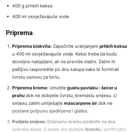
400 g prhkih keksa
400 ml osvježavajuće vode
Priprema
Priprema biskvita:
Započnite uranjanjem
prhkih keksa
u 400 ml osvježavajuće vode. Keksi treba da budu
dovoljno natopljeni, ali ne previše vlažni. Zatim ih
pažljivo rasporedite po dnu kalupa kako bi formirali
čvrstu osnovu za tortu.
Priprema kreme:
Umutite
gustu pavlaku
i
šećer u
prahu
dok ne dobijete čvrstu, kremastu smjesu. U
smjesu zatim umiješajte
mascarpone sir
dok ne
postane potpuno sjedinjena i glatka.
Podjela smjese:
Dobivenu kremu podelite na dva
jednaka dijela. U jedan dio dodajte
Nutellu
i prethodno