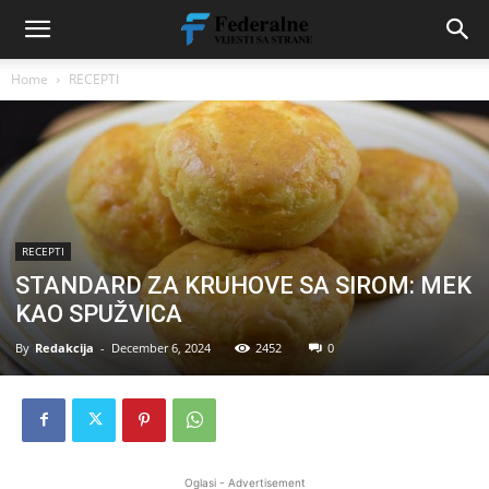
Home
RECEPTI
RECEPTI
STANDARD ZA KRUHOVE SA SIROM: MEK
KAO SPUŽVICA
By
Redakcija
-
December 6, 2024
2452
0
Oglasi - Advertisement