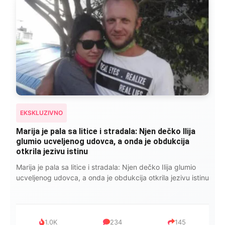
EKSKLUZIVNO
Marija je pala sa litice i stradala: Njen dečko Ilija
glumio ucveljenog udovca, a onda je obdukcija
otkrila jezivu istinu
Marija je pala sa litice i stradala: Njen dečko Ilija glumio
ucveljenog udovca, a onda je obdukcija otkrila jezivu istinu
1.0K
234
145