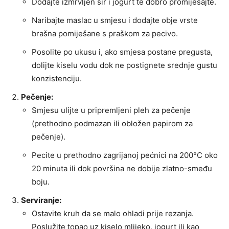
Dodajte izmrvljen sir i jogurt te dobro promiješajte.
Naribajte maslac u smjesu i dodajte obje vrste
brašna pomiješane s praškom za pecivo.
Posolite po ukusu i, ako smjesa postane pregusta,
dolijte kiselu vodu dok ne postignete srednje gustu
konzistenciju.
Pečenje:
Smjesu ulijte u pripremljeni pleh za pečenje
(prethodno podmazan ili obložen papirom za
pečenje).
Pecite u prethodno zagrijanoj pećnici na 200°C oko
20 minuta ili dok površina ne dobije zlatno-smeđu
boju.
Serviranje:
Ostavite kruh da se malo ohladi prije rezanja.
Poslužite topao uz kiselo mlijeko, jogurt ili kao