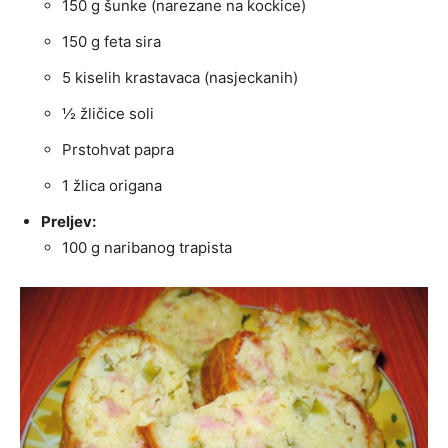
150 g šunke (narezane na kockice)
150 g feta sira
5 kiselih krastavaca (nasjeckanih)
½ žličice soli
Prstohvat papra
1 žlica origana
Preljev:
100 g naribanog trapista