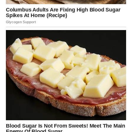
U nekim slučajevima, muškarac može osjećati krivnju
zbog prevare i pokušati popraviti odnos. Oni koji
prepoznaju svoju grešku žele obnoviti povjerenje i ulože
trud u popravljanje odnosa. Takvi muškarci doživljavaju
prevaru kao privremenu grešku koju žele ispraviti, s
nadom da će ponovno izgraditi stabilnost u svom braku.
Nažalost, postoje i muškarci koji žele “sve” – sigurnost
porodice i uzbuđenje izvan braka. Ovo može biti oblik
emocionalne nezrelosti, jer žele zadržati oba svijeta,
manipulirajući osjećanjima svojih partnerica. Ovaj oblik
ponašanja ne pokazuje spremnost na odgovornost,
već je jednostavan bijeg od problema.