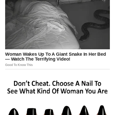
Jednim klikom preuzmi knjigu s najboljim
receptima!