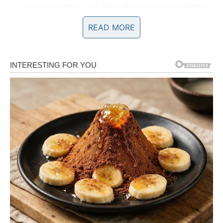
emocionalni bijeg, već način da se osjećaju poželjno i
privučeno, bez nužnosti da se odvoje od svoje žene.
READ MORE
Strah od posljedica razvoda također je čest razlog zašto
muškarci ostaju u braku, iako su emocionalno ili fizički
povezani s nekim drugim. Razvod može dovesti do
finansijskih problema, gubitka kontakta s djecom, pa i
društvene osude. Ovaj strah od gubitka sigurnosti može
biti dovoljno jak da zadrži muškarca u braku, čak i ako
njihov odnos više nije ispunjavajući.