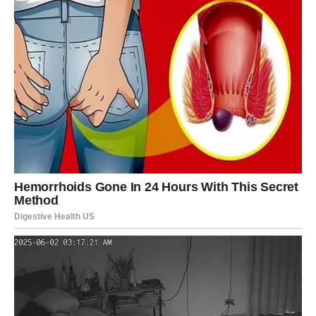
odnosu, čak i ako muškarac ostane fizički u braku.
Odluka o budućnosti braka uvijek treba biti u njenim
rukama. Žena zaslužuje partnera koji je voli svakog
dana, koji se ne boji odgovornosti i koji je iskren u
svojim osjećanjima. Zatvorenost i emocionalna
sigurnost u vezi nisu samo pitanje toga hoće li
muškarac ostati, već kako on pokazuje svoju
posvećenost kroz djela i iskrenost.
PREUZMITE BESPLATNO!
⋆ KNJIGA SA RECEPTIMA ⋆
Upiši svoj email i preuzmi BESPLATNU
knjigu s receptima! Uživaj u jednostavnim
i ukusnim jelima koja će osvojiti tvoje
najdraže.