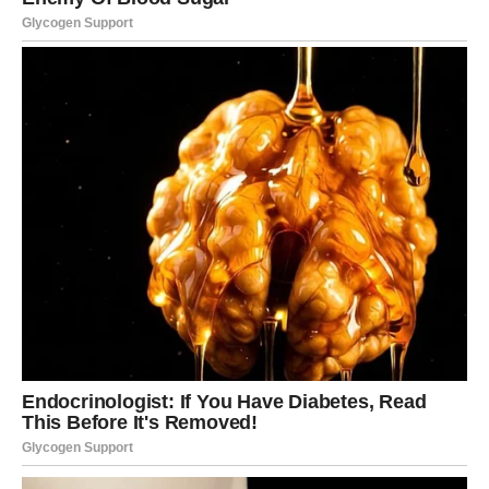
Neki muškarci ostaju u braku zbog ljubavi prema djeci,
želeći spriječiti razbijanje porodice. Iako emocionalna
povezanost s partnerkom može oslabiti, ostanak u braku
zbog djece može im pomoći da zadrže obiteljsku
cjelovitost, iako možda nisu srećni u tom odnosu.