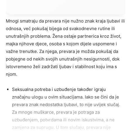
Mnogi smatraju da prevara nije nužno znak kraja ljubavi ili
odnosa, već pokušaj bijega od svakodnevne rutine ili
unutrašnjih problema. Žena ostaje partnerica kroz život,
majka njihove djece, osoba s kojom dijele uspomene i
važne trenutke. Za njega, prevara je možda pokušaj da
pobjegne od nekih svojih unutrašnjih nesigurnosti, dok
istovremeno želi zadržati ljubav i stabilnost koju ima s
njom.
Seksualna potreba i uzbuđenje također igraju
značajnu ulogu u ovim situacijama. Iako se čini da je
prevara znak nedostatka ljubavi, to nije uvijek slučaj.
Za mnoge muškarce, prevara je potraga za
uzbuđenjem, potvrdama ili novim iskustvima, a ne
zamjena za suprugu. U tom slučaju, prevara nije