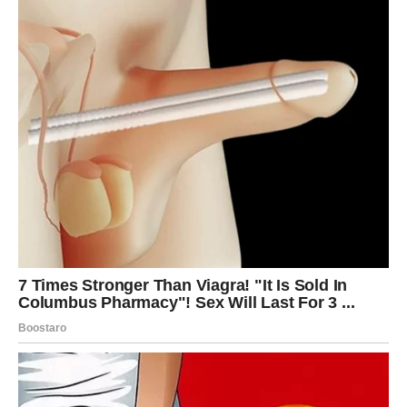
Za ženu koja se suočava s ovom situacijom, ključno je
postaviti pitanje – šta ona želi i zaslužuje? Ako muškarac
ne pokazuje iskreno kajanje i ne ulaže napor da povrati
povjerenje, njegovo ostajanje u braku ne znači ljubav, već
je to znak kukavičluka. Prevara je teško iskustvo koje
izaziva emotivne rane, a važno je da žena razumije da
njen partner mora pokazati duboku promjenu i želju za
iskrenim popravkom odnosa.
Na kraju, žena mora odlučiti da li želi da ostane u tom