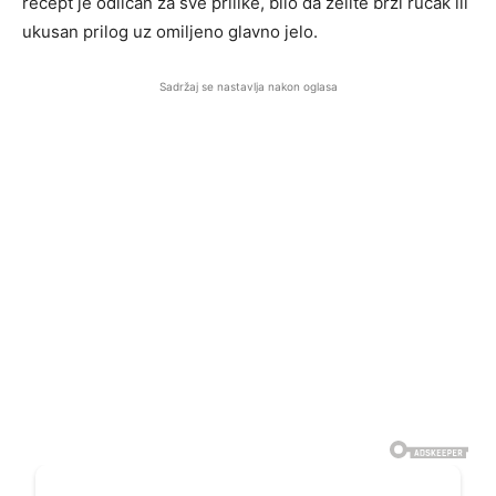
recept je odličan za sve prilike, bilo da želite brzi ručak ili
ukusan prilog uz omiljeno glavno jelo.
Sadržaj se nastavlja nakon oglasa