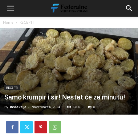
Home
RECEPTI
RECEPTI
Samo krumpir i sir! Nestat će za minutu!
By
Redakcija
-
November 6, 2024
1400
0