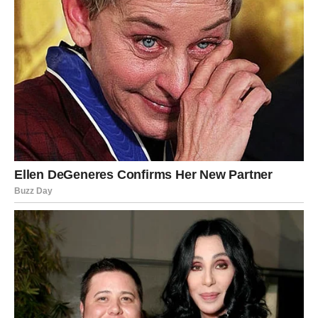
Savršen je izbor za brzu večeru ili prilog koji će
zasigurno impresionirati vašu obitelj i goste.
PREUZMITE BESPLATNO!
⋆ KNJIGA SA RECEPTIMA ⋆
Upiši svoj email i preuzmi BESPLATNU
knjigu s receptima! Uživaj u jednostavnim
i ukusnim jelima koja će osvojiti tvoje
najdraže.