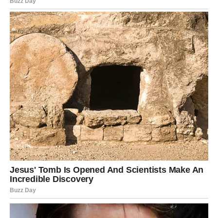
5. Pečenje
:
Stavite lim u prethodno zagrijanu pećnicu i pecite oko
30 minuta
, ili dok krumpir ne postane mekan, a sir se
otopi i porumeni.
Ako volite još hrskaviji krumpir, možete peći dodatnih
5-10 minuta
.