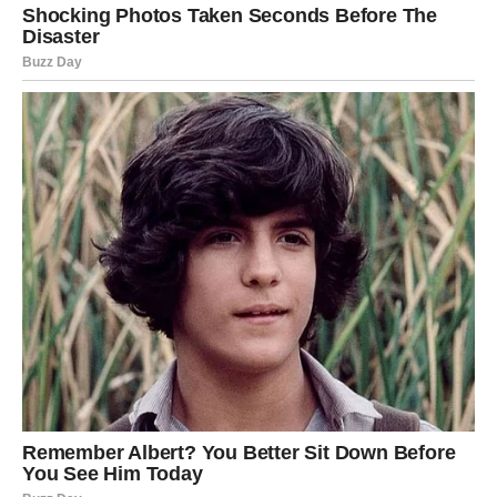
po krumpiru. Dodajte maslac na krumpir, pazeći da
svaki komad bude dobro premazan.
Pospite solju i začinima po izboru (čili u prahu za blagu
pikantnost, češnjak u prahu za aromu, i crni papar za
klasičan okus).
Dobro promiješajte krumpir kako bi svaki komad bio
ravnomjerno obložen maslacem i začinima.
4. Dodavanje sira
:
Po začinjenom krumpiru pospite naribani sir. Možete
koristiti
parmezan
, cheddar ili neki drugi sir po vašem
ukusu.
Napomena
: Sir će se tijekom pečenja otopiti i stvoriti
hrskavu koricu koja obogaćuje okus jela.