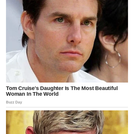
Posluživanje:
Nakon pečenja, izvadite krumpir iz pećnice i ostavite
da se malo ohladi prije posluživanja.
Poslužite ga uz omiljeno glavno jelo ili kao samostalan
obrok sa žlicom kiselog vrhnja ili svježim začinskim
biljem poput peršina ili vlasca.
Prijedlog za serviranje
: Ovo jelo možete poslužiti uz
pečeni odrezak, piletinu
ili
ribu
. Ako želite laganiju
opciju, krumpir može biti samostalan obrok uz salatu ili uz
dodatak kiselog vrhnja.
Pečeni krumpir sa sirom i začinima
je jednostavno jelo
koje se brzo priprema, a oduševljava bogatim okusom.