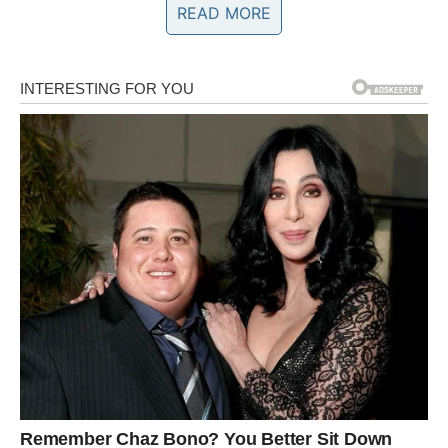
pećnice koju posjedujete, zbog čega je bitno da točne
READ MORE
detalje potražite u priručniku s uputama za svoju
pećnicu.
Neke ladice za održavanje topline također mogu pržiti
hranu. Iako preporučujemo da se ne oslanjate na toster
za potpuno kuhanje hrane od početka do kraja zbog
problema s temperaturom, on može dobro poslužiti da
upotpunite jelo. Na primjer, toster je izvrsna opcija ako
želite hrskavu koricu na pečenim makaronima sa sirom.
Ladica za grijanje savršen je odgovor za održavanje
hrane na pravoj temperaturi dok završite pripremu
obroka. Također pruža izvrsnu okolinu za dizanje tijesta
za kruh, proces u kojem se tijesto povećava dok ne
udvostruči svoj početni volumen. Bez obzira na način na
koji se koristila, grijaća ladica se etablirala kao bitan
element svake kuhinje.