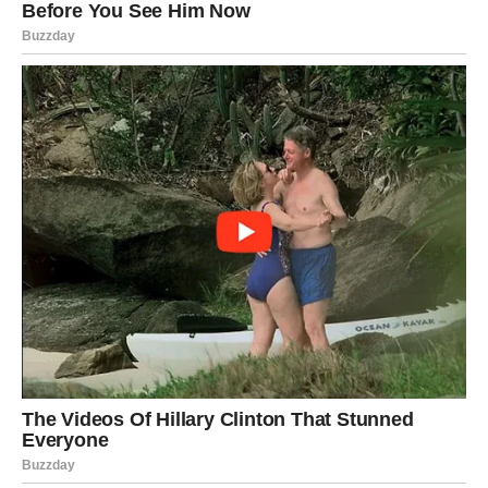
Bez regulacije temperature, vaša pećnica ima ladicu za
pohranu! Ova je ladica savršena za pohranjivanje
kuhinjskog pribora poput limova za pečenje, kalupa za
muffine ili čak lonaca i tava.
Bez obzira što odaberete uključiti, osigurajte da su
predmeti sigurni za korištenje u pećnici. Iako se ovaj
prostor neće suočiti s izravnom toplinom, nalazi se ispod
pećnice, što znači da će i dalje biti prisutna neka zaostala
toplina.
Stoga je preporučljivo izbjegavati držanje predmeta
poput plastične folije, posuda za čuvanje hrane ili bilo
kojeg materijala koji bi se tijekom vremena mogao iskriviti