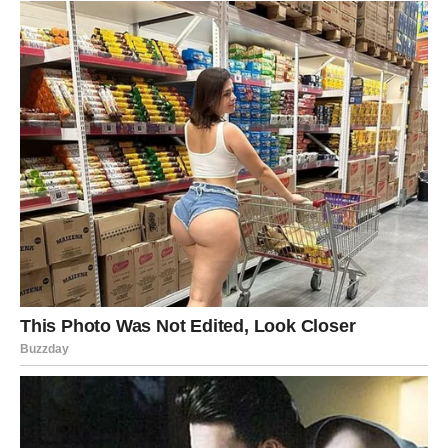
uslijed izlaganja toplini.
PREUZMITE BESPLATNO!
⋆ KNJIGA SA RECEPTIMA ⋆
Upiši svoj email i preuzmi BESPLATNU
knjigu s receptima! Uživaj u jednostavnim
i ukusnim jelima koja će osvojiti tvoje
najdraže.
Jednim klikom preuzmi knjigu s najboljim