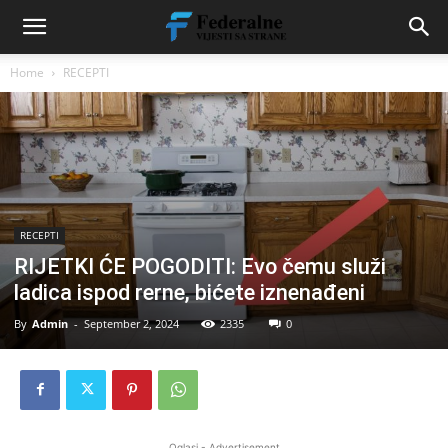
Home
RECEPTI
RECEPTI
RIJETKI ĆE POGODITI: Evo čemu služi
ladica ispod rerne, bićete iznenađeni
By
Admin
-
September 2, 2024
2335
0
Oglasi - Advertisement