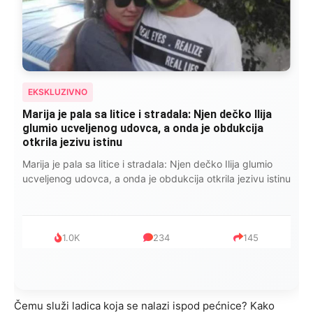
EKSKLUZIVNO
Kad se Marin suprug razbolio ona ga kupala,
pelene mu mijenjala: Jedno jutro je poslao po
čokoladu..
Kad se Marin suprug razbolio ona ga kupala, pelene mu
mijenjala: Jedno jutro je poslao po čokoladu..
999
321
234
Čemu služi ladica koja se nalazi ispod pećnice? Kako