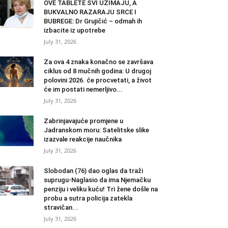
OVE TABLETE SVI UZIMAJU, A
BUKVALNO RAZARAJU SRCE I
BUBREGE: Dr Grujičić – odmah ih
izbacite iz upotrebe
July 31, 2026
Za ova 4 znaka konačno se završava
ciklus od 8 mučnih godina: U drugoj
polovini 2026. će procvetati, a život
će im postati nemerljivo...
July 31, 2026
Zabrinjavajuće promjene u
Jadranskom moru: Satelitske slike
izazvale reakcije naučnika
July 31, 2026
Slobodan (76) dao oglas da traži
suprugu-Naglasio da ima Njemačku
penziju i veliku kuću! Tri žene došle na
probu a sutra policija zatekla
stravičan...
July 31, 2026