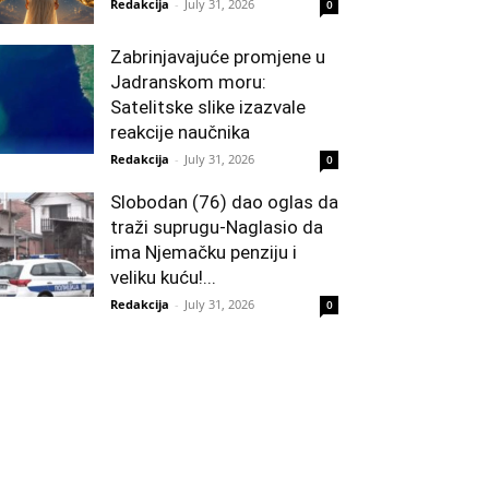
Redakcija
-
July 31, 2026
0
Zabrinjavajuće promjene u
Jadranskom moru:
Satelitske slike izazvale
reakcije naučnika
Redakcija
-
July 31, 2026
0
Slobodan (76) dao oglas da
traži suprugu-Naglasio da
ima Njemačku penziju i
veliku kuću!...
Redakcija
-
July 31, 2026
0