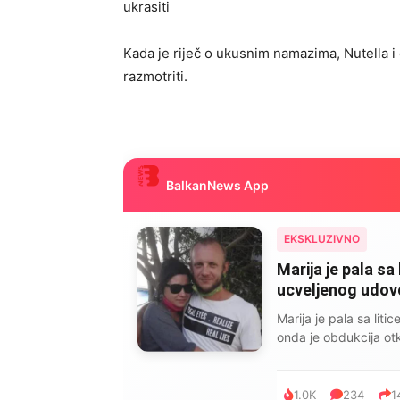
ukrasiti
Kada je riječ o ukusnim namazima, Nutella i
razmotriti.
BalkanNews App
EKSKLUZIVNO
Marija je pala sa 
ucveljenog udovca
Marija je pala sa liti
onda je obdukcija otkr
1.0K
234
1