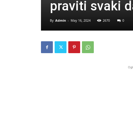
praviti svaki 
By
Admin
-
May 16, 2024
2670
0
Ogl