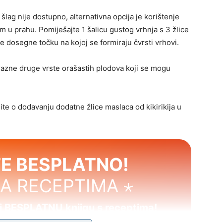
lag nije dostupno, alternativna opcija je korištenje
m u prahu. Pomiješajte 1 šalicu gustog vrhnja s 3 žlice
e dosegne točku na kojoj se formiraju čvrsti vrhovi.
i razne druge vrste orašastih plodova koji se mogu
ite o dodavanju dodatne žlice maslaca od kikirikija u
E BESPLATNO!
SA RECEPTIMA ⋆
mi BESPLATNU knjigu s receptima!
usnim jelima koja će osvojiti tvoje