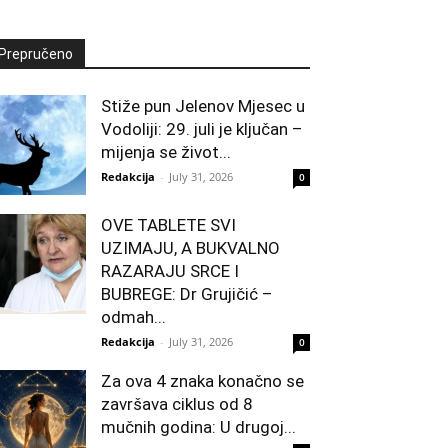
Prepručeno
Stiže pun Jelenov Mjesec u
Vodoliji: 29. juli je ključan –
mijenja se život...
Redakcija
-
July 31, 2026
0
OVE TABLETE SVI
UZIMAJU, A BUKVALNO
RAZARAJU SRCE I
BUBREGE: Dr Grujičić –
odmah...
Redakcija
-
July 31, 2026
0
Za ova 4 znaka konačno se
završava ciklus od 8
mučnih godina: U drugoj...