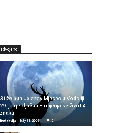
Izdvojeno
Stiže pun Jelenov Mjesec u Vodoliji:
29. juli je ključan – mijenja se život 4
znaka
Redakcija
-
July 31, 2026
0