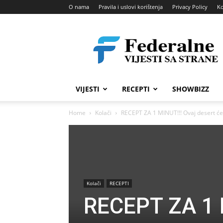
O nama
Pravila i uslovi korištenja
Privacy Policy
Ko
Federalne
vijesti
VIJESTI
RECEPTI
SHOWBIZZ
Home
Kolači
RECEPT ZA 1 MINUT!!! Ovaj desert ćet
Kolači
RECEPTI
RECEPT ZA 1 M