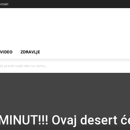
ntakt
VIDEO
ZDRAVLJE
e praviti svaki dan sa samo...
INUT!!! Ovaj desert ć