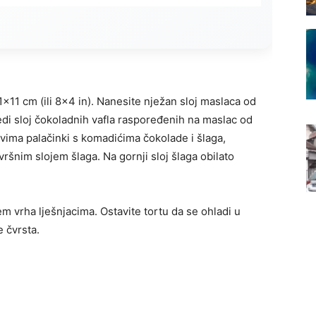
1×11 cm (ili 8×4 in). Nanesite nježan sloj maslaca od
jedi sloj čokoladnih vafla raspoređenih na maslac od
jevima palačinki s komadićima čokolade i šlaga,
ršnim slojem šlaga. Na gornji sloj šlaga obilato
m vrha lješnjacima. Ostavite tortu da se ohladi u
e čvrsta.