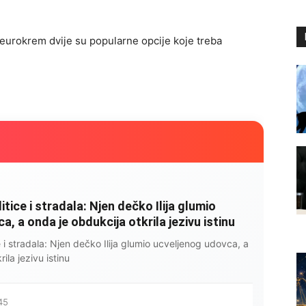
 eurokrem dvije su popularne opcije koje treba
litice i stradala: Njen dečko Ilija glumio
, a onda je obdukcija otkrila jezivu istinu
ce i stradala: Njen dečko Ilija glumio ucveljenog udovca, a
ila jezivu istinu
45