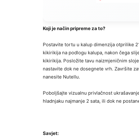
Koji je način pripreme za to?
Postavite tortu u kalup dimenzija otprilike 2
kikirikija na podlogu kalupa, nakon čega sli
kikirikija. Posložite tavu naizmjeničnim slo
nastavite dok ne dosegnete vrh. Završite zav
nanesite Nutellu.
Poboljšajte vizualnu privlačnost ukrašavanje
hladnjaku najmanje 2 sata, ili dok ne postan
Savjet: