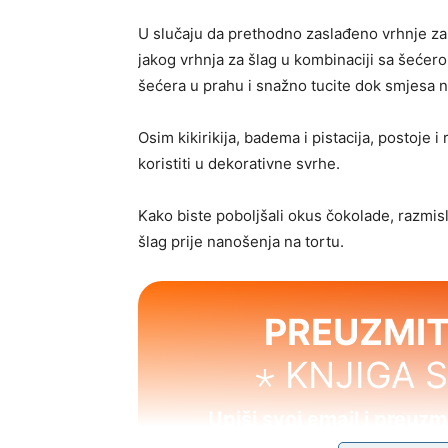
U slučaju da prethodno zaslađeno vrhnje za š
jakog vrhnja za šlag u kombinaciji sa šećero
šećera u prahu i snažno tucite dok smjesa n
Osim kikirikija, badema i pistacija, postoje 
koristiti u dekorativne svrhe.
Kako biste poboljšali okus čokolade, razmisl
šlag prije nanošenja na tortu.
PREUZMIT
⋆ KNJIGA 
Upiši svoj email i preuz
Uživaj u jednostavnim i uk