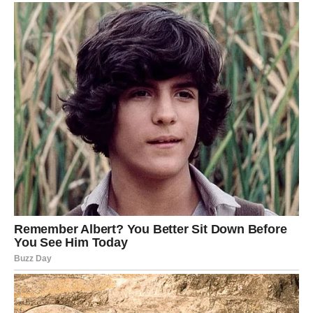
kuhanje:
Započnite zagrijavanjem maslinovog ulja u tavi, pazeći da
je toplina postavljena na srednju. Uzmite mješavinu
povrća i oblikujte je u pljeskavice, pazeći da u sredinu
svake pljeskavice stavite komad sira. Nježno pospite
slojem brašna preko svake pogačice i nastavite ih peći
dok ne dobiju divnu zlatnosmeđu boju s obje strane.
Nakon toga svježe pečene pogačice prebacite na
papirnate ručnike da upiju višak ulja.
Umak