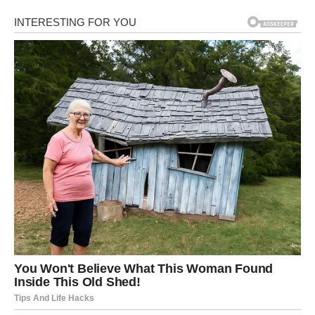
Za pripremu povrća naribajte tikvice i krumpir pazeći da
uklonite višak vlage. Ovo je ključan korak kako biste
spriječili da se hamburgeri nakvase.
Mrkvu, peršin i češnjak sitno nasjeckajte.
U prostranoj zdjeli za miješanje pomiješajte nasjeckane
tikvice, krumpir, mrkvu narezanu na kockice, peršin i
češnjak. Dodajte malo soli, paprike i crnog papra za začin.
Pomiješajte brašno i jaja sa smjesom od povrća,
osiguravajući temeljitu integraciju. Narežite ili izrežite
sir
na male, topljive komadiće.