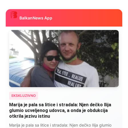
BalkanNews App
EKSKLUZIVNO
Kad se Marin suprug razbolio ona ga kupala,
pelene mu mijenjala: Jedno jutro je poslao po
čokoladu..
Kad se Marin suprug razbolio ona ga kupala, pelene mu