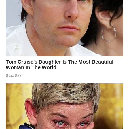
⋆ KNJIGA SA RECEPTIMA ⋆
Upiši svoj email i preuzmi BESPLATNU
knjigu s receptima! Uživaj u jednostavnim
i ukusnim jelima koja će osvojiti tvoje
najdraže.
Jednim klikom preuzmi knjigu s najboljim
receptima!