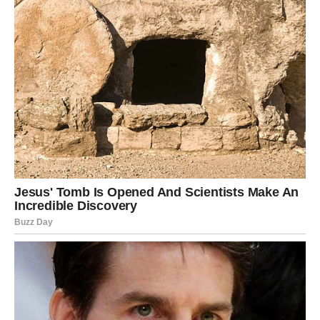
Pomiješajte grčki jogurt, majonezu, svježe nasjeckani
peršin, mljeveni češnjak i prstohvat soli u maloj posudi.
Ovaj divan umak donosi revitalizirajući okus koji
besprijekorno nadopunjuje ukusnu, gnjecavu pitu od
tikvica.
Poslužiti:
Uljepšajte svoj obrok ovim toplim kolačima od sira od
tikvica, posluženim uz slatki kremasti umak. Bez obzira
uživate li u njima kao glavnom jelu ili kao prilogu,
zasigurno će dodati ugodan dodir svakom iskustvu
objedovanja.
PREUZMITE BESPLATNO!