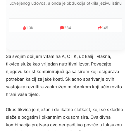
mijenjala: Jedno jutro je poslao po čokoladu..
999
321
234
Sa svojim obiljem vitamina A, C i K, uz kalij i vlakna,
tikvice služe kao vrijedan nutritivni izvor. Povećajte
njegovu korist kombinirajući ga sa sirom koji osigurava
potreban kalcij za jake kosti. Skladno sparivanje ovih
sastojaka rezultira zaokruženim obrokom koji učinkovito
hrani vaše tijelo.
Okus tikvica je nježan i delikatno slatkast, koji se skladno
slaže s bogatim i pikantnim okusom sira. Ova divna
kombinacija pretvara ovo neupadljivo povrće u luksuznu