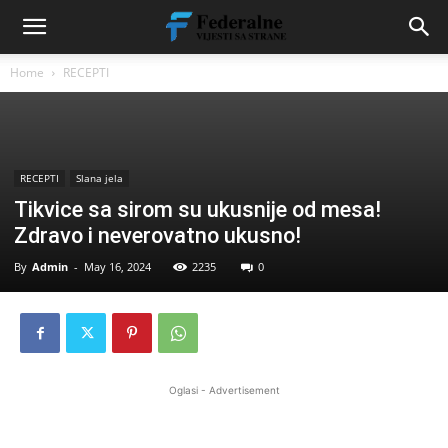
Home
RECEPTI
RECEPTI
Slana jela
Tikvice sa sirom su ukusnije od mesa!
Zdravo i neverovatno ukusno!
By
Admin
-
May 16, 2024
2235
0
Oglasi - Advertisement