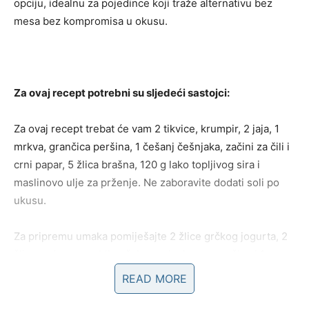
opciju, idealnu za pojedince koji traže alternativu bez
mesa bez kompromisa u okusu.
Za ovaj recept potrebni su sljedeći sastojci:
Za ovaj recept trebat će vam 2 tikvice, krumpir, 2 jaja, 1
mrkva, grančica peršina, 1 češanj češnjaka, začini za čili i
crni papar, 5 žlica brašna, 120 g lako topljivog sira i
maslinovo ulje za prženje. Ne zaboravite dodati soli po
ukusu.
Za pripremu umaka pomiješajte 2 žlice grčkog jogurta, 2
žlice majoneze, obilnu šaku nasjeckanog peršina i 1
nasjeckani češanj češnjaka. Posolite po ukusu i slijedite
READ MORE
upute korak po korak.