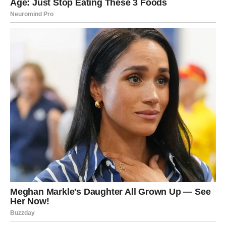
Priprema
1. Priprema podloge:
U posudu pomiješajte mljeveni keks i nasjeckanu
čokoladu.
Dodajte mlijeko i dobro promiješajte dok ne dobijete
homogenu smjesu.
Smjesu prenesite u kalup za tortu, ravnomjerno
rasporedite i čvrsto pritisnite rukama kako biste dobili
ravnu podlogu.
2. Priprema fila: