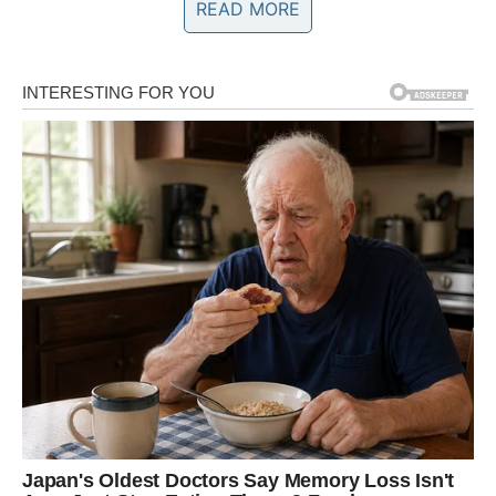
READ MORE
100 g šećera
200 g kokosa
Glazura:
100 ml slatkog vrhnja
100 g tamne čokolade
40 g maslaca