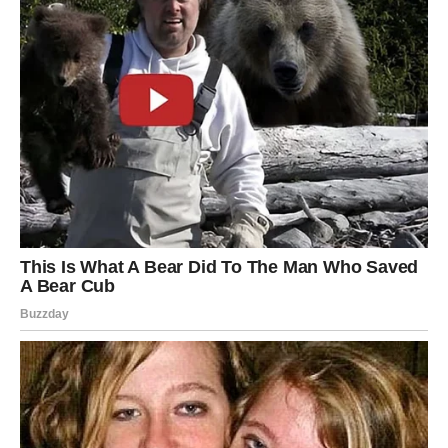
stegne prije posluživanja.
Zašto Bounty torta?
Ova torta kombinuje bogatstvo čokolade i svježinu
kokosa, savršeno balansirajući ukus. Brzo se priprema i
idealna je za svaku priliku, bilo da dolaze gosti ili želite
nešto slatko za uživanje kod kuće.
Uživajte!
Pripremite ovu Bounty tortu i uživajte u njenoj savršenoj
teksturi i ukusu – prava poslastica za sve generacije!
PREUZMITE BESPLATNO!
⋆ KNJIGA SA RECEPTIMA ⋆