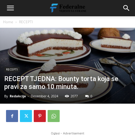
Home
RECEPTI
RECEPTI
RECEPT TJEDNA: Bounty torta koja se
pravi za samo 10 minuta.
By
Redakcija
-
December 4, 2024
2077
0
Oglasi - Advertisement