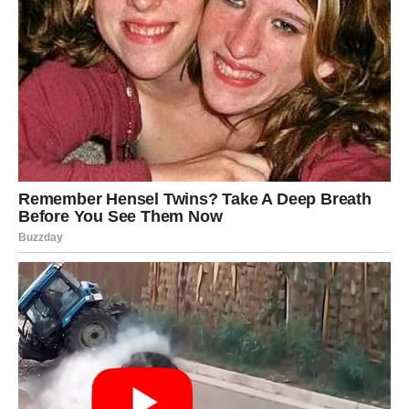
Upiši svoj email i preuzmi BESPLATNU
knjigu s receptima! Uživaj u jednostavnim
i ukusnim jelima koja će osvojiti tvoje
najdraže.
Jednim klikom preuzmi knjigu s najboljim
receptima!