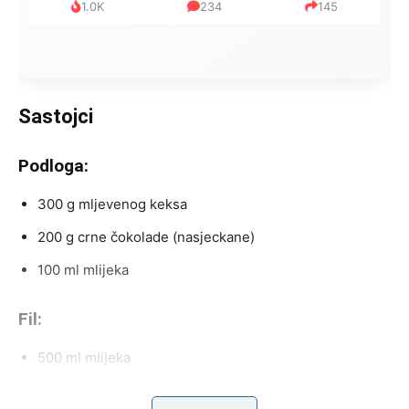
1.0K
234
145
Sastojci
Podloga:
300 g mljevenog keksa
200 g crne čokolade (nasjeckane)
100 ml mlijeka
Fil:
500 ml mlijeka
80 g pšeničnog griza