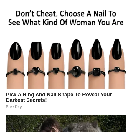
U loncu zagrijte mlijeko sa šećerom do vrenja.
Postepeno dodajte griz uz stalno miješanje kako biste
izbjegli grudvice.
Kada smjesa postane gusta, dodajte kokos i dobro
promiješajte.
Fil rasporedite preko podloge i ostavite da se hladi.
3. Priprema glazure:
Na laganoj vatri zagrijte slatko vrhnje, čokoladu i
maslac dok ne dobijete glatku smjesu.
Prelijte glazuru preko fila i ravnomjerno rasporedite.
4. Hlađenje:
Tortu stavite u frižider na najmanje 2 sata da se