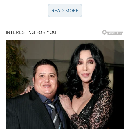
READ MORE
Način pripreme:
1. Priprema limunove smjese
:
U malom loncu pomiješajte
limunov sok
, vodu, šećer i
kukuruzni škrob. Miješajte dok se škrob potpuno ne
otopi.
Stavite lonac na srednju vatru i neprestano miješajte
dok se smjesa ne zgusne i poprimi
kremastu teksturu
.