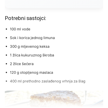
Potrebni sastojci:
100 ml vode
Sok i korica jednog limuna
300 g mljevenog keksa
1 žlica kukuruznog škroba
2 žlice šećera
120 g otopljenog maslaca
400 ml prethodno zaslađenog vrhnja za šlag