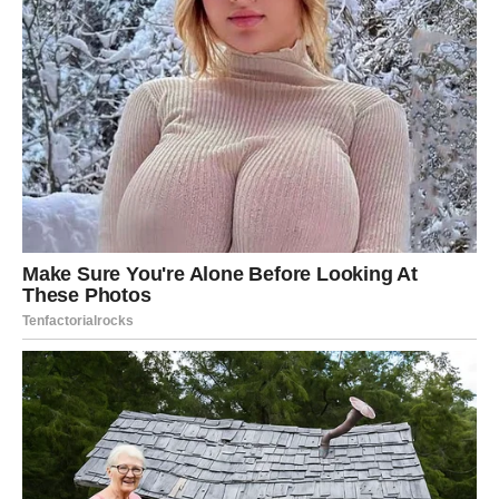
poticanju rasta i cvjetanja.
Kako se brinuti o Krasuli?
Pravilna njega
uključuje zalijevanje biljke i
osiguravanje dovoljno svjetla. Iako biljka nije
zahtjevna,
pravilna prehrana
ključna je za njen rast.
Dodavanje kalcija i fosfora
: Ljuske jaja bogate su
kalcijem, što je odlično za rast korijena i razvoj novih
izdanaka. Sameljite ljuske jaja u prah i pomiješajte s
malo zemlje i šećera prije nego što smjesu stavite u
lonac.
Kora banane
: Služi kao izvrstan izvor hranjivih tvari
koje pomažu biljci da
zadrži vlagu
i dodatno je hrane.
Savjeti za poboljšanje njege
: