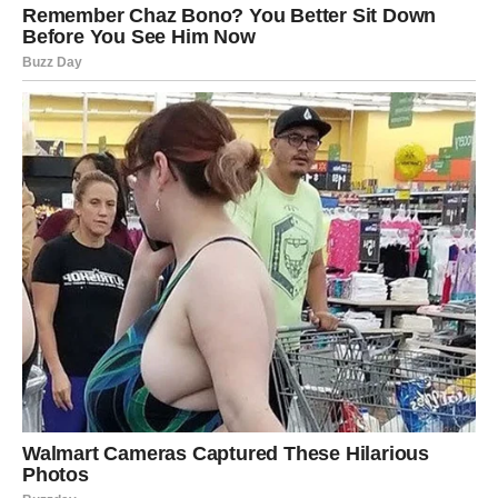
Kada se smjesa zgusne, maknite je s vatre i ostavite
da se ohladi.
2. Priprema podloge od keksa
:
U zdjeli pomiješajte
mljevene kekse
i otopljeni
maslac. Dobro promiješajte dok ne dobijete smjesu
koja podsjeća na mokri pijesak.
Smjesu pritisnite na dno posude kako biste oblikovali
čvrstu podlogu.
3. Priprema kreme
:
U posebnoj zdjeli snažno umutite
slatko vrhnje
dok ne
postignete čvrste vrhove.
Ohlađeni
lemon curd
lagano umiješajte u šlag, pazeći