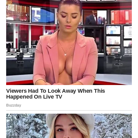
BONUS savjet: Njegovanje stabla novca
za obilje i prosperitet
Stablo novca
, poznato kao
Krasula
, cijenjena je biljka u
feng shuiju
jer se vjeruje da donosi obilje i prosperitet.
Njeno njegovanje s prirodnim sastojcima može pomoći u