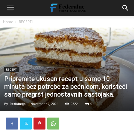
Home
RECEPTI
RECEPTI
Pripremite ukusan recept u samo 10
minuta bez potrebe za pećnicom, koristeći
samo pregršt jednostavnih sastojaka.
By
Redakcija
-
November 7, 2024
2322
0