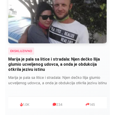
EKSKLUZIVNO
Kad se Marin suprug razbolio ona ga kupala,
pelene mu mijenjala: Jedno jutro je poslao po
čokoladu..
Kad se Marin suprug razbolio ona ga kupala, pelene mu
mijenjala: Jedno jutro je poslao po čokoladu..
999
321
234