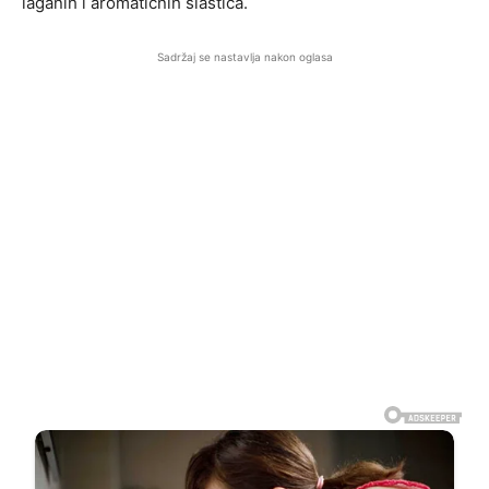
laganih i aromatičnih slastica.
Sadržaj se nastavlja nakon oglasa