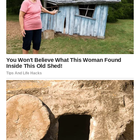
Nježno zalijte biljku nakon što ste dodali hranjive tvari.
Redovita njega i
ljubav prema biljci
važni su za njen
napredak. Cvijeće može osjetiti energiju koju
emitirate, pa nježnost i pažnja mogu potaknuti njegovo
bujno cvjetanje.
Uključivanje ovih prirodnih dodataka
u njegu vaše biljke
može poboljšati njen rast i vitalnost, čineći vašu Krasulu
simbolom ljepote i prosperiteta.
PREUZMITE BESPLATNO!
⋆ KNJIGA SA RECEPTIMA ⋆
Upiši svoj email i preuzmi BESPLATNU
knjigu s receptima! Uživaj u jednostavnim