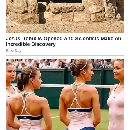
i ukusnim jelima koja će osvojiti tvoje
najdraže.
Jednim klikom preuzmi knjigu s najboljim
receptima!