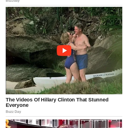
da smjesa ostane prozračna i lagana.
4. Završni korak
:
Kremu od limuna ravnomjerno premažite preko
podloge od keksa.
Stavite kolač u hladnjak na najmanje
2 sata
, ili dok se
krema potpuno ne stisne.
5. Posluživanje
:
Prije posluživanja, pospite kolač s malo
naribane
limunove korice
za dodatni citrusni okus.
Ovaj osvježavajući kolač
je savršen za ljetne dane, a
njegova priprema jednostavna je i brza, idealna za sve
ljubitelje citrusa.