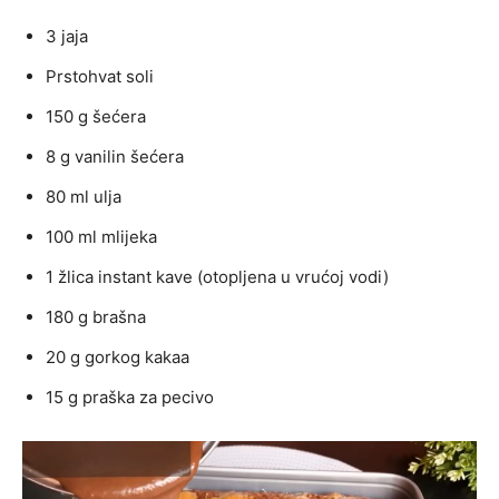
3 jaja
Prstohvat soli
150 g šećera
8 g vanilin šećera
80 ml ulja
100 ml mlijeka
1 žlica instant kave (otopljena u vrućoj vodi)
180 g brašna
20 g gorkog kakaa
15 g praška za pecivo