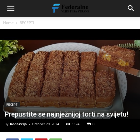
Home
RECEPTI
RECEPTI
Prepustite se najnježnijoj torti na svijetu!
By
Redakcija
-
October 29, 2024
1174
0