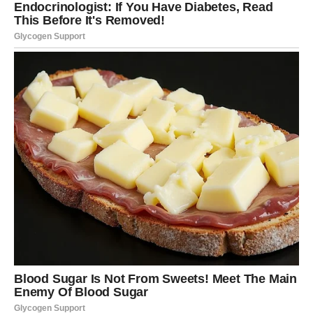
U posebnoj zdjeli pomiješajte suhe sastojke: brašno,
kakao i prašak za pecivo. Suhe sastojke postepeno
umiješajte u mokru smjesu, pazeći da dobijete homogenu
teksturu bez grudica.
Smjesu prebacite u pripremljeni kalup, poravnajte
površinu i pecite oko 30-35 minuta, odnosno dok
čačkalica umetnuta u sredinu kolača ne izađe čista. Kada
je pečeno, ostavite da se potpuno ohladi u kalupu.