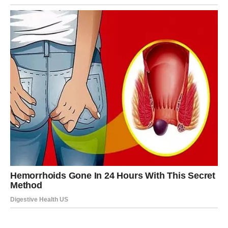
2. Priprema karamel nadjeva:
U loncu pomiješajte šećer, kakao i kukuruzni škrob.
Polako dodajte mlijeko, miješajući kako biste izbjegli
grudice. Stavite lonac na srednju vatru i kuhajte uz stalno
miješanje dok se smjesa ne zgusne i počne ključati.
Maknite lonac s vatre i umiješajte tamnu čokoladu i
maslac dok se potpuno ne otope i smjesa postane
svilenkasto glatka. Ostavite da se ohladi na sobnoj
temperaturi, a zatim stavite u hladnjak dok ne postane
dovoljno gusta za nanošenje.
3. Sastavljanje torte: