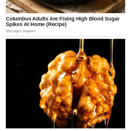
Za preljev:
60 g tamne čokolade
Priprema:
1. Pečenje kolača:
Započnite zagrijavanjem pećnice na 180°C. Pripremite
kalup veličine 18×27 cm – namastite ga i obložite papirom
za pečenje.
U velikoj zdjeli pjenasto umutite jaja s prstohvatom soli.
Postepeno dodajte šećer i vanilin šećer, miješajući dok
smjesa ne postane lagana i pjenasta. Zatim ulijte ulje,
mlijeko i otopljenu kavu, sve temeljito sjedinite.