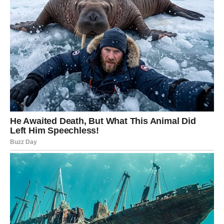
Za dodatnu dekadenciju, tortu možete poslužiti uz
kuglicu sladoleda od vanilije ili tučeno vrhnje.
Ako želite još jači okus kave, možete preliti tortu s
malo espressa prije nanošenja nadjeva.
Ova torta je idealna za ljubitelje bogatih čokoladnih
deserata s dodirom karamele i arome kave, savršena za
proslave ili uživanje u posebnom trenutku.