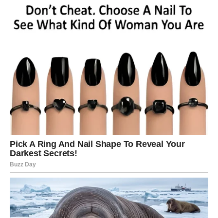
Kada se kolač potpuno ohladi, pažljivo ga izvadite iz
kalupa i vodoravno prerežite na dva jednaka sloja.
Ravnomjerno rasporedite karamel nadjev po donjem sloju
kolača, a zatim stavite gornji sloj.
4. Preljev:
Otopite tamnu čokoladu na pari ili u mikrovalnoj pećnici.
Kada se potpuno otopi, prelijte čokoladu preko torte,
pazeći da se lijepo razlije niz stranice za estetski efekt.
5. Posluživanje:
Pustite tortu da odstoji dok se preljev ne stvrdne, zatim
narežite na komade i poslužite.
Savjeti za posluživanje: