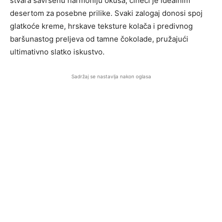
stvara savršenu harmoniju okusa, čineći je idealnim
desertom za posebne prilike. Svaki zalogaj donosi spoj
glatkoće kreme, hrskave teksture kolača i predivnog
baršunastog preljeva od tamne čokolade, pružajući
ultimativno slatko iskustvo.
Sadržaj se nastavlja nakon oglasa