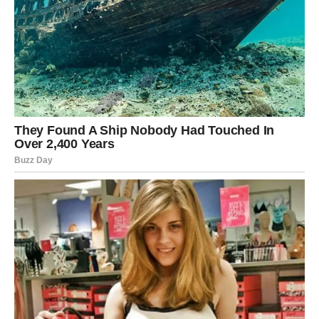
PREUZMITE BESPLATNO!
⋆ KNJIGA SA RECEPTIMA ⋆
Upiši svoj email i preuzmi BESPLATNU
knjigu s receptima! Uživaj u jednostavnim
i ukusnim jelima koja će osvojiti tvoje
najdraže.
Jednim klikom preuzmi knjigu s najboljim