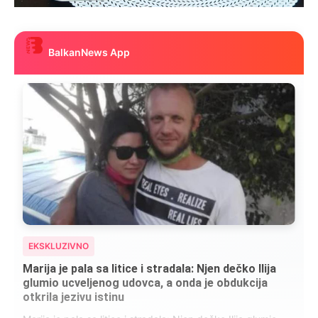
BalkanNews App
EKSKLUZIVNO
Marija je pala sa litice i stradala: Njen dečko Ilija
glumio ucveljenog udovca, a onda je obdukcija
otkrila jezivu istinu