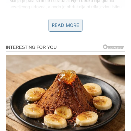
Marija je pala sa litice i stradala: Njen dečko Ilija glumio
ucveljenog udovca, a onda je obdukcija otkrila jezivu istinu
READ MORE
1.0K
234
145
Za karamel nadjev:
1 žlica šećera
1 žlica gorkog kakaa
1 žlica kukuruznog škroba
250 ml mlijeka
60 g tamne čokolade
1 žličica maslaca