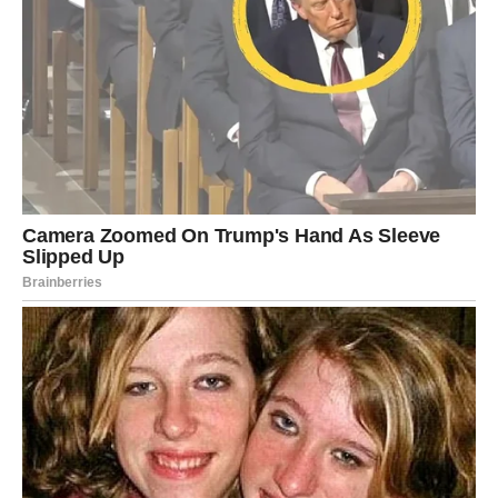
ne zatvara zrak. Napitak koji se naziva čaj od lišća smokve
dobiva se od lišća biljke smokve.
U svrhu održavanja optimalnog blagostanja, preporučuje
se uključiti čaj od lista smokve u vaš dnevni režim
otprilike mjesec dana, nakon čega slijedi kratka pauza od
nekoliko tjedana kako bi se zajamčila trajna učinkovitost
njegovih snažnih terapeutskih svojstava.
Dostupna pomoć za osobe koje boluju od dijabetesa
Za revitalizirajući čaj od lišća smokve pomiješajte 2
žličice osušenih listova smokve sa šalicom (200 ml)
kipuće vode i ostavite da kuha 10-15 minuta pod
poklopcem. Nakon što je gotovo, procijedite infuziju.
Započnite dan uživanjem u šalici ovog hranjivog čaja uz
doručak.