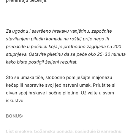
preferiraju pečenje.
Za ugodnu i savršeno hrskavu vanjštinu, započnite
stavljanjem pilećih komada na roštilj prije nego ih
prebacite u pećnicu koja je prethodno zagrijana na 200
stupnjeva. Ostavite piletinu da se peče oko 25-30 minuta
kako biste postigli željeni rezultat.
Što se umaka tiče, slobodno pomiješajte majonezu i
kečap ili napravite svoj jedinstveni umak. Priuštite si
divan spoj hrskave i sočne piletine. Uživajte u svom
iskustvu!
BONUS:
List smokve, božanska ponuda, posjeduje izvanrednu