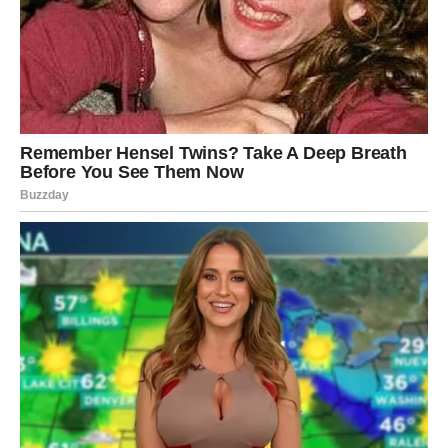
Za pojedince koji imaju čir na želucu i afte, pomoć je lako
dostupna. Uključivanje dnevne rutine temeljitog žvakanja
i gutanja 2 nježna lišća smokve nudi predah od čira, dok
istovremeno daje revitalizirajući osjećaj vašem dahu i
ublažava nelagodu uzrokovanu aftama.
Potrebna je pomoć u liječenju i njezi osoba s dijagnozom
bronhitisa.
Za osvježavajući napitak jednostavno prokuhajte tri lista
smokve u vodi s malom količinom smeđeg šećera, a zatim
uživajte u dobivenom napitku.
Osim svoje reputacije da je učinkovit u liječenju
dijabetesa, čira, afti i bronhitisa, ovaj čaj je također poznat
po svojoj sposobnosti da poboljša zdravlje srca, smanji