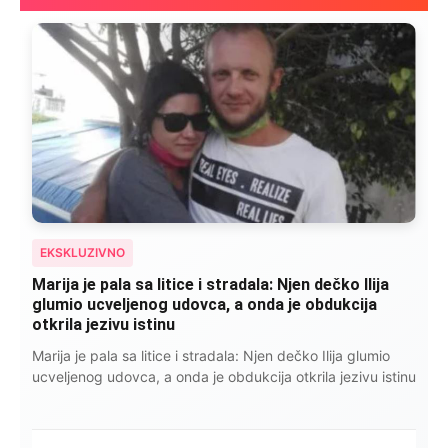
EKSKLUZIVNO
Kad se Marin suprug razbolio ona ga kupala,
pelene mu mijenjala: Jedno jutro je poslao po
čokoladu..
Kad se Marin suprug razbolio ona ga kupala, pelene mu
mijenjala: Jedno jutro je poslao po čokoladu..