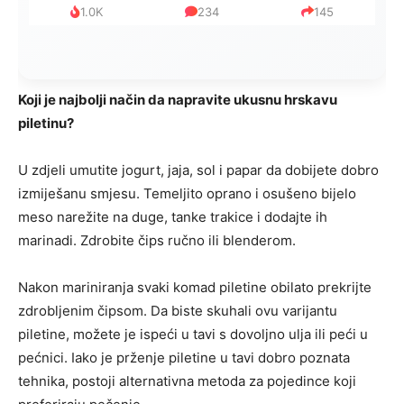
999
321
234
Koji je najbolji način da napravite ukusnu hrskavu
piletinu?
U zdjeli umutite jogurt, jaja, sol i papar da dobijete dobro
izmiješanu smjesu. Temeljito oprano i osušeno bijelo
meso narežite na duge, tanke trakice i dodajte ih
marinadi. Zdrobite čips ručno ili blenderom.
Nakon mariniranja svaki komad piletine obilato prekrijte
zdrobljenim čipsom. Da biste skuhali ovu varijantu
piletine, možete je ispeći u tavi s dovoljno ulja ili peći u
pećnici. Iako je prženje piletine u tavi dobro poznata
tehnika, postoji alternativna metoda za pojedince koji