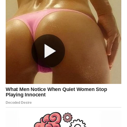
stabilne razine krvnog tlaka korisno je za promicanje
cjelokupnog zdravlja i dobrobiti.
Snižavanje razine triglicerida. Povećava snagu i opću
dobrobit kostiju. Korištenje ovog tretmana pomaže u
rješavanju niza kožnih bolesti. Primjena ovog tretmana
pokazala se korisnom u liječenju slučajeva anemije.
Osobe koje boluju od čira na želucu nalaze olakšanje kroz
njegovu upotrebu.
Može se pronaći olakšanje od zatvora uključivanjem ovog
korisnog rješenja. Poboljšanjem stanja srca i krvnih žila
pridonosi poboljšanju kardiovaskularnog zdravlja.
Prisutnost afti može se ublažiti uz pomoć ove otopine.
Listovi zelene i crne smokve posjeduju ljekovita svojstva,
što ih čini jednako vrijednima u terapeutske svrhe. Osim
za pripremu čaja, listovi se mogu žvakati i kao svestrani