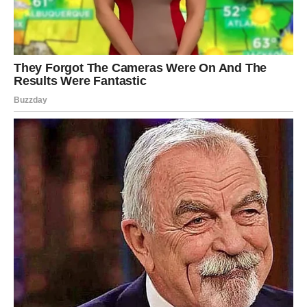
krvni tlak i pomaže u liječenju anemije.
PREUZMITE BESPLATNO!
⋆ KNJIGA SA RECEPTIMA ⋆
Upiši svoj email i preuzmi BESPLATNU
knjigu s receptima! Uživaj u jednostavnim
i ukusnim jelima koja će osvojiti tvoje
najdraže.
Jednim klikom preuzmi knjigu s najboljim
receptima!