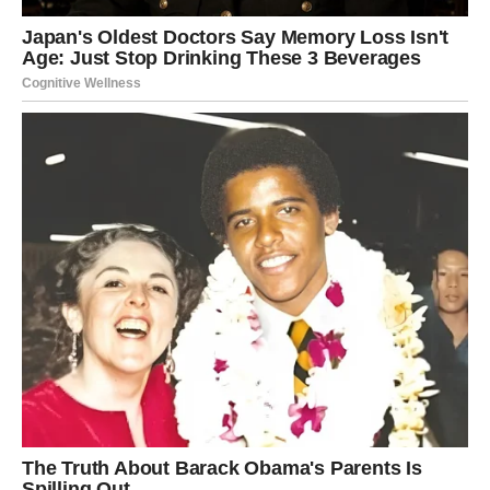
vitamina A, B1 i B2, zajedno s kalcijem, željezom,
manganom, fosforom, kalijem i natrijem. Osim toga,
bogati su vlaknima i antioksidansima, što ih čini vrlo
hranjivim izborom.
Iako bi se osobe s dijabetesom trebale suzdržati od
konzumacije voća zbog visokog sadržaja šećera, lišće
smokve pokazalo se kao koristan i praktičan izvor za ovu
skupinu jer pomaže u regulaciji razine šećera u krvi.
Uključivanje čaja u vašu prehranu nudi potencijal za
povećanje osjetljivosti na inzulin i potencijalno smanjenje
rizika od dijabetesa, što ga čini povoljnom i zdravstveno
osviještenom opcijom.