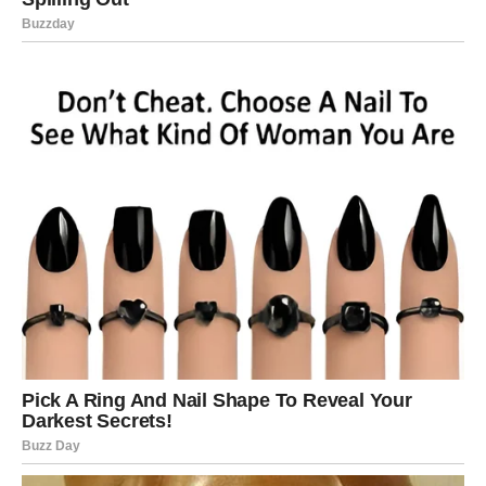
Za osobe koje imaju problema s mokraćnim i probavnim
sustavom, listovi smokve se toplo preporučuju kao
prirodni lijek. Konzumacija ove namirnice ne samo da štiti
srce i krvne žile, već također pomaže u snižavanju
visokog krvnog tlaka i razine triglicerida.
Iako je umjerena razina triglicerida neophodna za
održavanje optimalnog zdravlja, prekomjerna količina
triglicerida u tijelu značajno povećava rizik od pretilosti i
srčanih bolesti. List smokve neophodan je u kontroli
razine triglicerida u krvotoku, učinkovito smanjujući i
održavajući zdravu ravnotežu.
Brojne su zdravstvene dobrobiti povezane s
konzumacijom lišća smokve. Učinkovito regulira količinu
glukoze prisutne u krvotoku. Pomažući na putu
mršavljenja, pomaže u cjelokupnom procesu. Održavanje