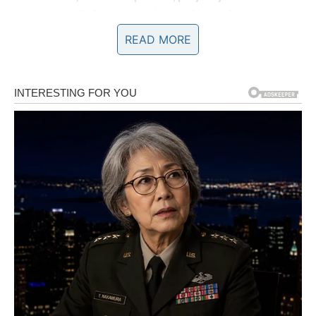
sposobnost liječenja bolesti poput čira na želucu,
bronhitisa i raznih kožnih oboljenja. Njegova ljekovita
READ MORE
svojstva su zaista izvanredna. Sada istražimo proces
kojim se izrađuje ovaj čudesni list.
Zdravstvene dobrobiti lišća smokve uključuju njihov
potencijal pomoći u upravljanju dijabetesom, liječenju
čira na želucu, poticanju gubitka težine i doprinosu
općem blagostanju.
Upotrijebite smokvin list kao sredstvo za prikrivanje
cijelog tijela. Čaj od lišća smokve može pružiti prijeko
potrebno olakšanje osobama koje imaju dijabetes, čir na
želucu, bronhitis ili visoki krvni tlak, služeći kao pravi
spasitelj za njihove bolesti.
Listovi smokve obiluju esencijalnim nutrijentima, poput