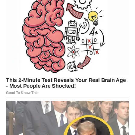
lijek za čir na želucu, koji u raznim oblicima pruža
olakšanje.
Proces dehidracije lišća
U doba kasnog proljeća, ljeta ili jeseni treba pažljivo
odabrati netaknute i živahne listove smokve sa stabla i
staviti ih na određeno mjesto za sušenje.
Za brži postupak sušenja preporuča se malo potrgati
listove prije nego ih stavite u hladan, dovoljno prozračen
prostor zaštićen od izravnog sunčevog svjetla. Lišće će
pokazivati ​​znakove suhoće tako što će izgledati uvelo i
lako se mrvi kada se lagano stisne.
Nakon što se začinsko bilje temeljito osuši, zdrobite ga, a
zatim zgnječeno bilje pohranite u staklenu posudu koja