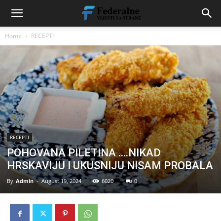
Home
RECEPTI
RECEPTI
POHOVANA PILETINA ….NIKAD
HRSKAVIJU I UKUSNIJU NISAM PROBALA
By
Admin
-
August 19, 2024
6020
0