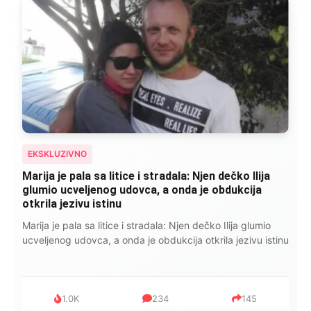
EKSKLUZIVNO
Kad se Marin suprug razbolio ona ga kupala,
pelene mu mijenjala: Jedno jutro je poslao po
čokoladu..
Kad se Marin suprug razbolio ona ga kupala, pelene mu
mijenjala: Jedno jutro je poslao po čokoladu..
999
321
234