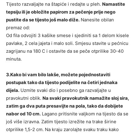
Tijesto razvaljajte na štapiće i redajte u pleh.
Namastite
tepsiju ili je obložite papirom za pečenje prije nego
pustite da se tijesto još malo diže.
Nanesite obilan
premaz od:
Od fila odvojiti 3 kašike smese i sjediniti sa 1 delom kisele
pavlake, 2 cela jajeta i malo soli. Smjesu stavite u pećnicu
zagrijanu na 180 C i ostavite da se peče otprilike 30-40
minuta.
3.Kako bi vam bilo lakše, možete pojednostaviti
postupak tako da tijesto podijelite na četiri jednaka
dijela.
Uzmite svaki dio i posebno ga razvaljajte u
pravokutni oblik.
Na svaki pravokutnik namažite sloj sira,
zatim ga dva puta presavijte na pola, tako da dobijete
nabor od 10 cm.
Lagano pritisnite valjkom na tijesto da se
još više izravna. Zatim tijesto izrežite na trake širine
otprilike 1,5-2 cm. Na kraju zarolajte svaku traku kako