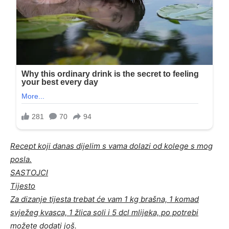
Recept koji danas dijelim s vama dolazi od kolege s mog
posla.
SASTOJCI
Tijesto
Za dizanje tijesta trebat će vam 1 kg brašna, 1 komad
svježeg kvasca, 1 žlica soli i 5 dcl mlijeka, po potrebi
možete dodati još.