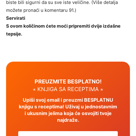
biste bili sigurni da su sve iste veličine. (Više detalja
možete pronaći u komentaru 91.)
Servirati
S ovom količinom ćete moći pripremiti dvije izdašne
tepsije.
PREUZMITE BESPLATNO!
⋆ KNJIGA SA RECEPTIMA ⋆
Upiši svoj email i preuzmi BESPLATNU
knjigu s receptima! Uživaj u jednostavnim
i ukusnim jelima koja će osvojiti tvoje
najdraže.