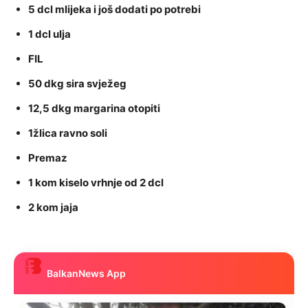
5 dcl mlijeka i još dodati po potrebi
1 dcl ulja
FIL
50 dkg sira svježeg
12,5 dkg margarina otopiti
1žlica ravno soli
Premaz
1 kom kiselo vrhnje od 2 dcl
2 kom jaja
BalkanNews App