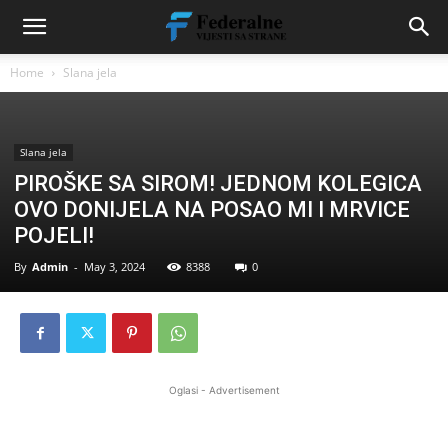
Home
Slana jela
Slana jela
PIROŠKE SA SIROM! JEDNOM KOLEGICA
OVO DONIJELA NA POSAO MI I MRVICE
POJELI!
By
Admin
-
May 3, 2024
8388
0
Oglasi - Advertisement