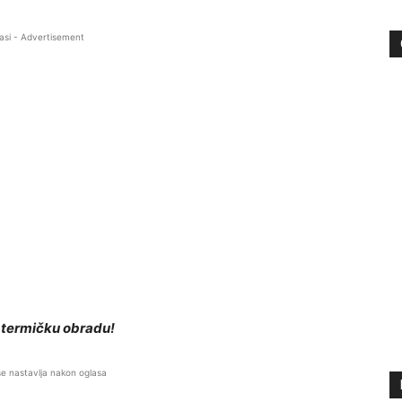
asi - Advertisement
a termičku obradu!
se nastavlja nakon oglasa