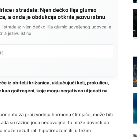
litice i stradala: Njen dečko Ilija glumio
, a onda je obdukcija otkrila jezivu istinu
ce i stradala: Njen dečko Ilija glumio ucveljenog udovca, a
ila jezivu istinu
45
iz obitelji križanica, uključujući kelj, prokulicu,
te kao goitrogeni, koje mogu negativno utjecati na
omponentu za proizvodnju hormona štitnjače, može biti
ada su razine joda nedovoljne, to može dovesti do
 može rezultirati hipotireozom ili, u težim