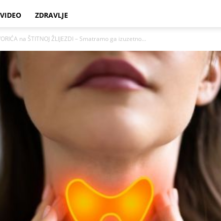
VIDEO
ZDRAVLJE
ORIĆA na ŠTITNOJ ŽLIJEZDI – Smatramo ga izuzetno...