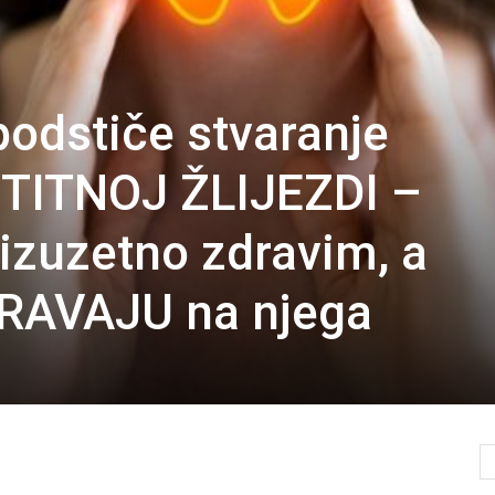
odstiče stvaranje
TITNOJ ŽLIJEZDI –
zuzetno zdravim, a
ORAVAJU na njega