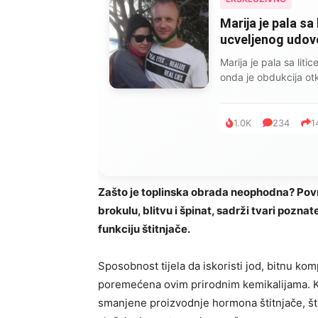
Marija je pala sa 
ucveljenog udovca
Marija je pala sa liti
onda je obdukcija otkr
1.0K
234
1
Zašto je toplinska obrada neophodna? Povrće 
brokulu, blitvu i špinat, sadrži tvari pozna
funkciju štitnjače.
Sposobnost tijela da iskoristi jod, bitnu k
poremećena ovim prirodnim kemikalijama. K
smanjene proizvodnje hormona štitnjače, što