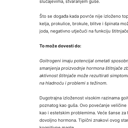
slučajevima, stvaranjem guše.
Što se događa kada povrće nije izloženo top
kelja, prokulice, brokule, blitve i špinata 
joda, negativno utječući na funkciju štitnjač
To može dovesti do:
Goitrogeni imaju potencijal ometati sposobno
smanjenja proizvodnje hormona štitnjače zb
aktivnost štitnjače može rezultirati simptom
na hladnoću i problemi s težinom.
Dugotrajna izloženost visokim razinama goi
poznatog kao guša. Ovo povećanje veličine 
kao i estetskim problemima. Veće šanse za h
dovoljno hormona. Tipični znakovi ovog stan
kognitivne magle.