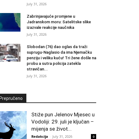
July 31, 2026
Zabrinjavajuće promjene u
Jadranskom moru: Satelitske slike
izazvale reakcije naučnika
July 31, 2026
Slobodan (76) dao oglas da traži
suprugu-Naglasio da ima Njemačku
penziju i veliku kuću! Tri žene došle na
probu a sutra policija zatekla
stravičan...
July 31, 2026
Prepručeno
Stiže pun Jelenov Mjesec u
Vodoliji: 29. juli je ključan –
mijenja se život...
Redakcija
-
July 31, 2026
0