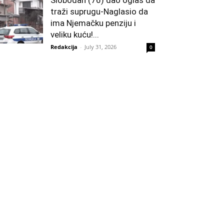
traži suprugu-Naglasio da
ima Njemačku penziju i
veliku kuću!...
Redakcija
-
July 31, 2026
0