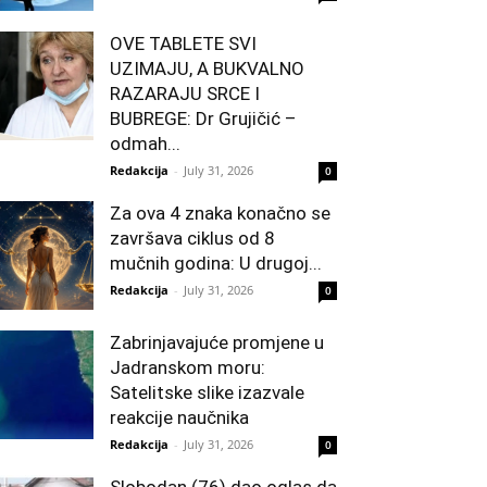
OVE TABLETE SVI
UZIMAJU, A BUKVALNO
RAZARAJU SRCE I
BUBREGE: Dr Grujičić –
odmah...
Redakcija
-
July 31, 2026
0
Za ova 4 znaka konačno se
završava ciklus od 8
mučnih godina: U drugoj...
Redakcija
-
July 31, 2026
0
Zabrinjavajuće promjene u
Jadranskom moru:
Satelitske slike izazvale
reakcije naučnika
Redakcija
-
July 31, 2026
0
Slobodan (76) dao oglas da