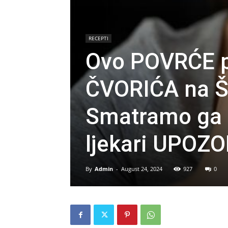
RECEPTI
Ovo POVRĆE p
ČVORIĆA na Š
Smatramo ga i
ljekari UPOZ
By
Admin
-
August 24, 2024
927
0