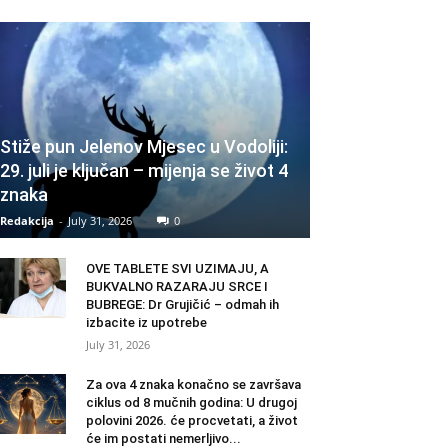
Stiže pun Jelenov Mjesec u Vodoliji:
29. juli je ključan – mijenja se život 4
znaka
Redakcija
-
July 31, 2026
0
OVE TABLETE SVI UZIMAJU, A
BUKVALNO RAZARAJU SRCE I
BUBREGE: Dr Grujičić – odmah ih
izbacite iz upotrebe
July 31, 2026
Za ova 4 znaka konačno se završava
ciklus od 8 mučnih godina: U drugoj
polovini 2026. će procvetati, a život
će im postati nemerljivo...