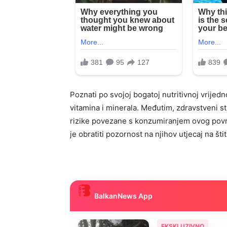
Poznati po svojoj bogatoj nutritivnoj vrijedno
vitamina i minerala. Međutim, zdravstveni s
rizike povezane s konzumiranjem ovog povrć
je obratiti pozornost na njihov utjecaj na šti
BalkanNews App
EKSKLUZIVNO