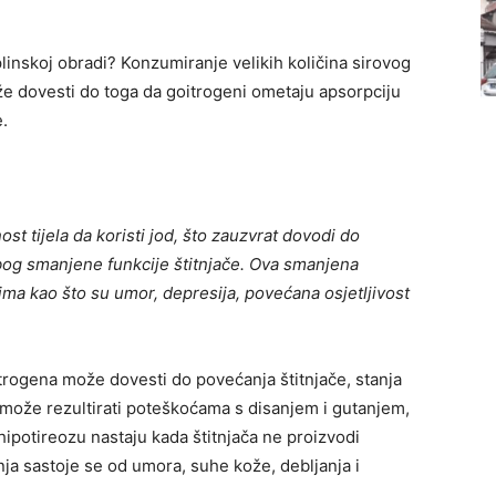
linskoj obradi? Konzumiranje velikih količina sirovog
može dovesti do toga da goitrogeni ometaju apsorpciju
e.
st tijela da koristi jod, što zauzvrat dovodi do
og smanjene funkcije štitnjače. Ova smanjena
ima kao što su umor, depresija, povećana osjetljivost
trogena može dovesti do povećanja štitnjače, stanja
može rezultirati poteškoćama s disanjem i gutanjem,
ipotireozu nastaju kada štitnjača ne proizvodi
ja sastoje se od umora, suhe kože, debljanja i