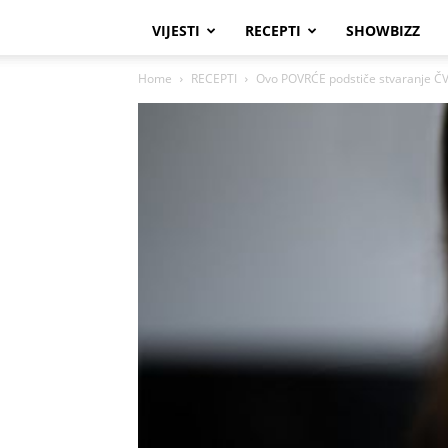
VIJESTI
RECEPTI
SHOWBIZZ
Home
RECEPTI
Ovo POVRĆE podstiče stvaranje ČV