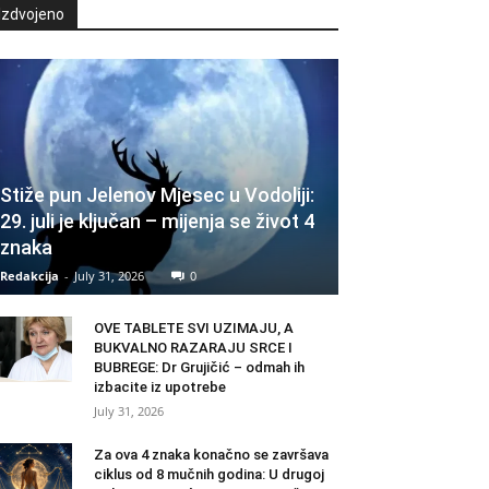
Izdvojeno
Stiže pun Jelenov Mjesec u Vodoliji:
29. juli je ključan – mijenja se život 4
znaka
Redakcija
-
July 31, 2026
0
OVE TABLETE SVI UZIMAJU, A
BUKVALNO RAZARAJU SRCE I
BUBREGE: Dr Grujičić – odmah ih
izbacite iz upotrebe
July 31, 2026
Za ova 4 znaka konačno se završava
ciklus od 8 mučnih godina: U drugoj