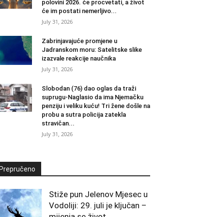
polovini 2026. će procvetati, a život
će im postati nemerljivo...
July 31, 2026
Zabrinjavajuće promjene u
Jadranskom moru: Satelitske slike
izazvale reakcije naučnika
July 31, 2026
Slobodan (76) dao oglas da traži
suprugu-Naglasio da ima Njemačku
penziju i veliku kuću! Tri žene došle na
probu a sutra policija zatekla
stravičan...
July 31, 2026
Prepručeno
Stiže pun Jelenov Mjesec u
Vodoliji: 29. juli je ključan –
mijenja se život...