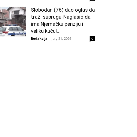
Slobodan (76) dao oglas da
traži suprugu-Naglasio da
ima Njemačku penziju i
veliku kuću!...
Redakcija
-
July 31, 2026
0