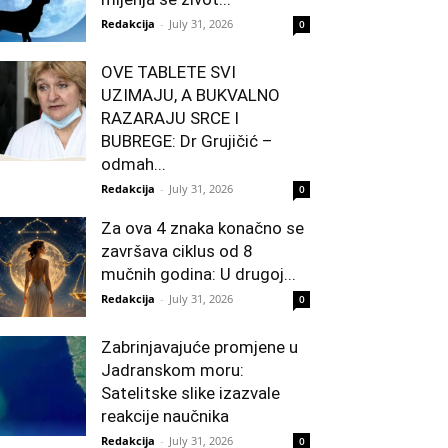
Redakcija
-
July 31, 2026
0
OVE TABLETE SVI
UZIMAJU, A BUKVALNO
RAZARAJU SRCE I
BUBREGE: Dr Grujičić –
odmah...
Redakcija
-
July 31, 2026
0
Za ova 4 znaka konačno se
završava ciklus od 8
mučnih godina: U drugoj...
Redakcija
-
July 31, 2026
0
Zabrinjavajuće promjene u
Jadranskom moru:
Satelitske slike izazvale
reakcije naučnika
Redakcija
-
July 31, 2026
0