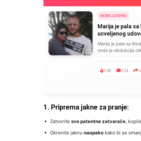
EKSKLUZIVNO
Marija je pala sa 
ucveljenog udovca
Marija je pala sa liti
onda je obdukcija otkr
1.0K
234
1
1. Priprema jakne za pranje:
Zatvorite
sve patentne zatvarače
, kopče
Okrenite jaknu
naopako
kako bi se smanj