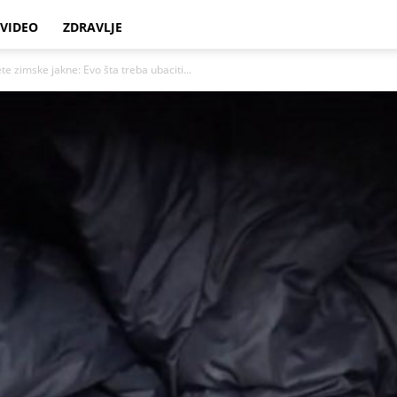
VIDEO
ZDRAVLJE
te zimske jakne: Evo šta treba ubaciti...