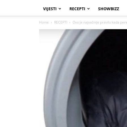
VIJESTI
RECEPTI
SHOWBIZZ
Home
RECEPTI
Ovo je najvažnije pravilo kada pere