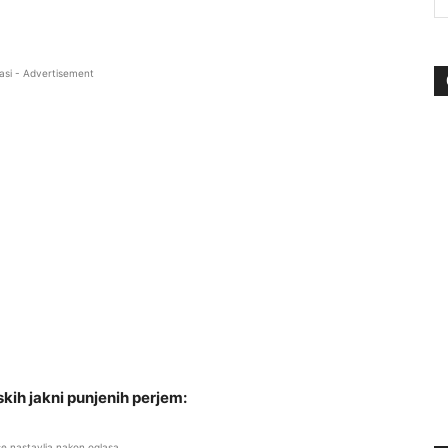
asi - Advertisement
skih jakni punjenih perjem:
se nastavlja nakon oglasa