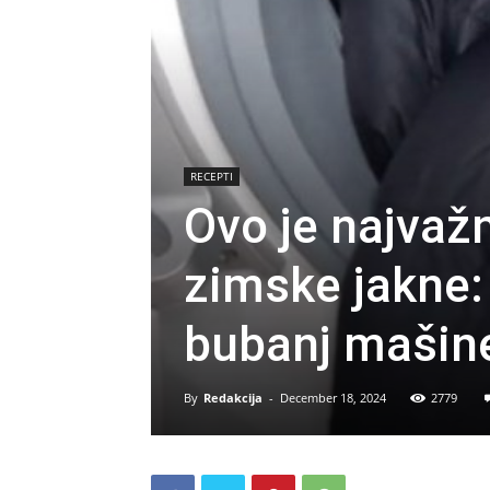
RECEPTI
Ovo je najvažn
zimske jakne: 
bubanj mašin
By
Redakcija
-
December 18, 2024
2779