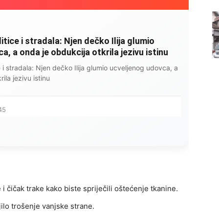
litice i stradala: Njen dečko Ilija glumio
, a onda je obdukcija otkrila jezivu istinu
ce i stradala: Njen dečko Ilija glumio ucveljenog udovca, a
ila jezivu istinu
45
 i čičak trake kako biste spriječili oštećenje tkanine.
ilo trošenje vanjske strane.