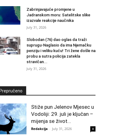
Zabrinjavajuće promjene u
Jadranskom moru: Satelitske slike
izazvale reakcije naučnika
July 31, 2026
Slobodan (76) dao oglas da traži
suprugu-Naglasio da ima Njemačku
penziju i veliku kuću! Tri žene došle na
probu a sutra policija zatekla
stravičan...
July 31, 2026
Prepručeno
Stiže pun Jelenov Mjesec u
Vodoliji: 29. juli je ključan –
mijenja se život...
Redakcija
-
July 31, 2026
0