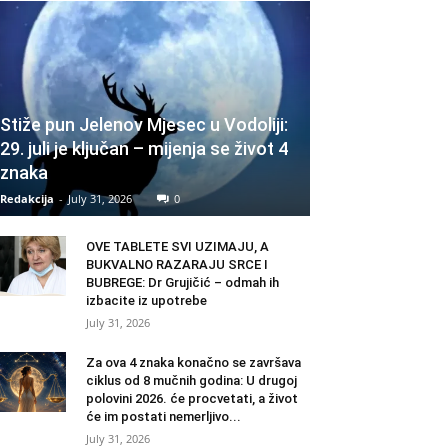
Stiže pun Jelenov Mjesec u Vodoliji:
29. juli je ključan – mijenja se život 4
znaka
Redakcija
-
July 31, 2026
0
OVE TABLETE SVI UZIMAJU, A
BUKVALNO RAZARAJU SRCE I
BUBREGE: Dr Grujičić – odmah ih
izbacite iz upotrebe
July 31, 2026
Za ova 4 znaka konačno se završava
ciklus od 8 mučnih godina: U drugoj
polovini 2026. će procvetati, a život
će im postati nemerljivo...
July 31, 2026