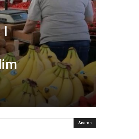
 I
lim