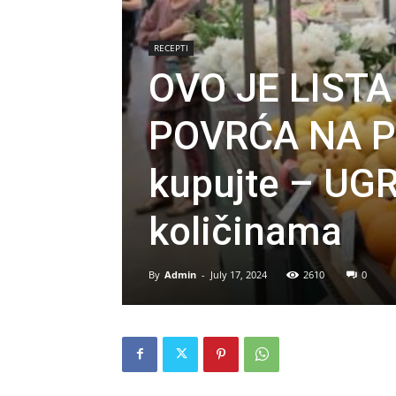
RECEPTI
OVO JE LIST
POVRĆA NA PI
kupujte – UGR
količinama
By
Admin
-
July 17, 2024
2610
0