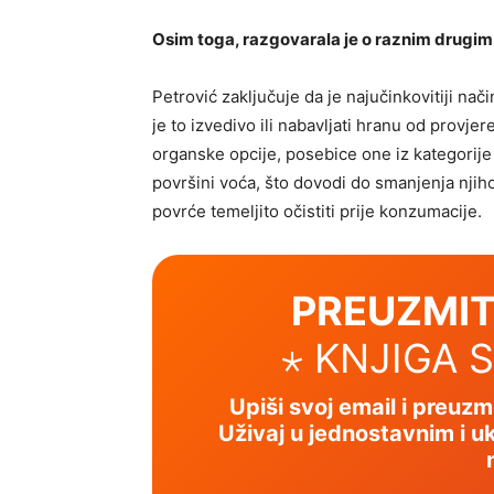
Osim toga, razgovarala je o raznim drugim
Petrović zaključuje da je najučinkovitiji nač
je to izvedivo ili nabavljati hranu od provje
organske opcije, posebice one iz kategorije 
površini voća, što dovodi do smanjenja njih
povrće temeljito očistiti prije konzumacije.
PREUZMIT
⋆ KNJIGA 
Upiši svoj email i preuz
Uživaj u jednostavnim i uk