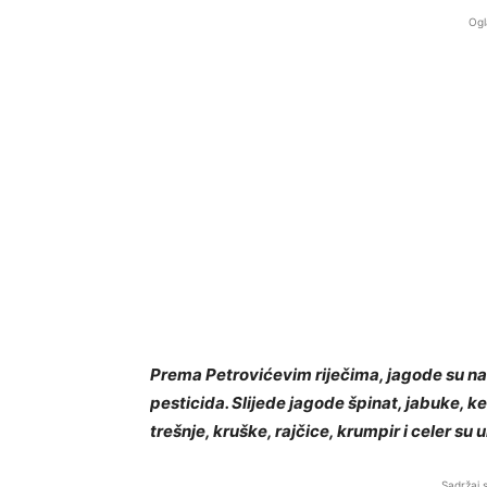
Ogl
Prema Petrovićevim riječima, jagode su na 
pesticida. Slijede jagode špinat, jabuke, kel
trešnje, kruške, rajčice, krumpir i celer su 
Sadržaj 