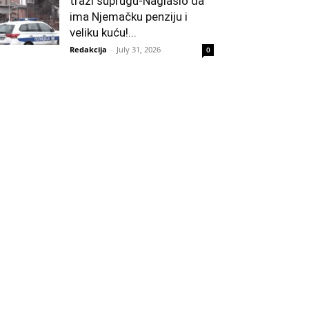
traži suprugu-Naglasio da
ima Njemačku penziju i
veliku kuću!...
Redakcija
-
July 31, 2026
0