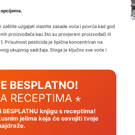
 opcijama.
in zaštite uzgajati vlastite zasade voća i povrća kad god
renih proizvođača kao što su provjereni proizvođači ili
1. Prisutnost pesticida je tipična koncentriran na
ovog ukupnog sadržaja. Stoga je ključno sve voće i
E BESPLATNO!
SA RECEPTIMA ⋆
mi BESPLATNU knjigu s receptima!
usnim jelima koja će osvojiti tvoje
najdraže.