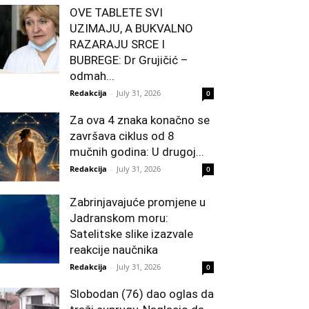
OVE TABLETE SVI
UZIMAJU, A BUKVALNO
RAZARAJU SRCE I
BUBREGE: Dr Grujičić –
odmah...
Redakcija
-
July 31, 2026
0
Za ova 4 znaka konačno se
završava ciklus od 8
mučnih godina: U drugoj...
Redakcija
-
July 31, 2026
0
Zabrinjavajuće promjene u
Jadranskom moru:
Satelitske slike izazvale
reakcije naučnika
Redakcija
-
July 31, 2026
0
Slobodan (76) dao oglas da