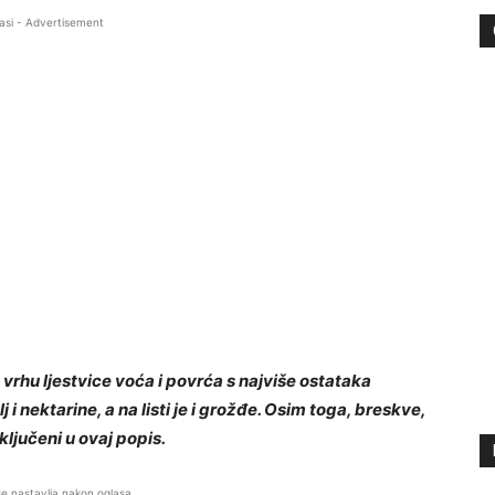
asi - Advertisement
vrhu ljestvice voća i povrća s najviše ostataka
j i nektarine, a na listi je i grožđe. Osim toga, breskve,
uključeni u ovaj popis.
se nastavlja nakon oglasa