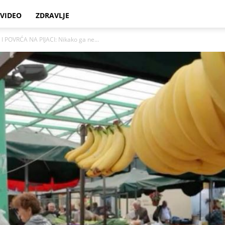
VIDEO
ZDRAVLJE
 POVRĆA NA PIJACI: Nikako ga ne...