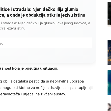
litice i stradala: Njen dečko Ilija glumio
, a onda je obdukcija otkrila jezivu istinu
ce i stradala: Njen dečko Ilija glumio ucveljenog udovca, a
ila jezivu istinu
45
nost koja je prisutna u situaciji.
 obilja ostataka pesticida je nepravilna uporaba
 mogu biti štetne za nečije zdravlje, a najzastupljeniji
ravnoteža i utjecaj na živčani sustav.