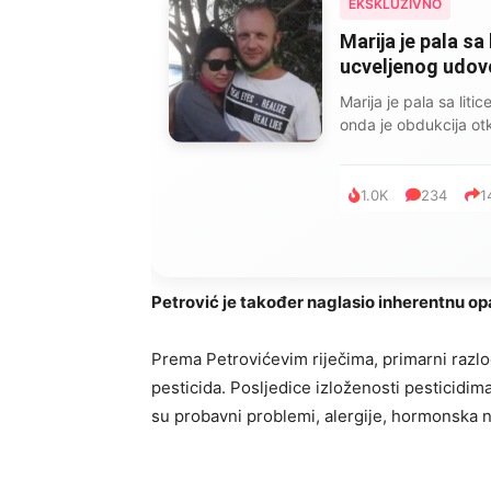
EKSKLUZIVNO
Marija je pala sa 
ucveljenog udovca
Marija je pala sa liti
onda je obdukcija otkr
1.0K
234
1
Petrović je također naglasio inherentnu opas
Prema Petrovićevim riječima, primarni razlog
pesticida. Posljedice izloženosti pesticidima
su probavni problemi, alergije, hormonska ne