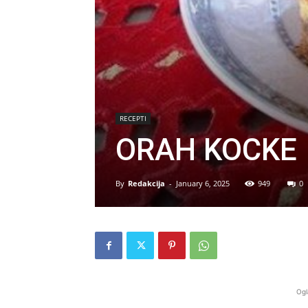
RECEPTI
ORAH KOCKE
By
Redakcija
-
January 6, 2025
949
0
Ogl