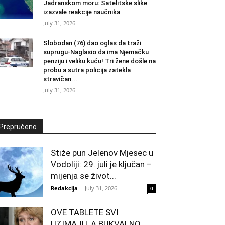
Jadranskom moru: Satelitske slike
izazvale reakcije naučnika
July 31, 2026
Slobodan (76) dao oglas da traži
suprugu-Naglasio da ima Njemačku
penziju i veliku kuću! Tri žene došle na
probu a sutra policija zatekla
stravičan...
July 31, 2026
Prepručeno
Stiže pun Jelenov Mjesec u
Vodoliji: 29. juli je ključan –
mijenja se život...
Redakcija
-
July 31, 2026
0
OVE TABLETE SVI
UZIMAJU, A BUKVALNO