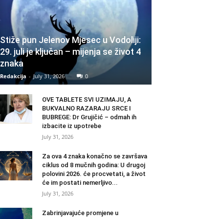
Stiže pun Jelenov Mjesec u Vodoliji:
29. juli je ključan – mijenja se život 4
znaka
Redakcija
-
July 31, 2026
0
OVE TABLETE SVI UZIMAJU, A
BUKVALNO RAZARAJU SRCE I
BUBREGE: Dr Grujičić – odmah ih
izbacite iz upotrebe
July 31, 2026
Za ova 4 znaka konačno se završava
ciklus od 8 mučnih godina: U drugoj
polovini 2026. će procvetati, a život
će im postati nemerljivo...
July 31, 2026
Zabrinjavajuće promjene u