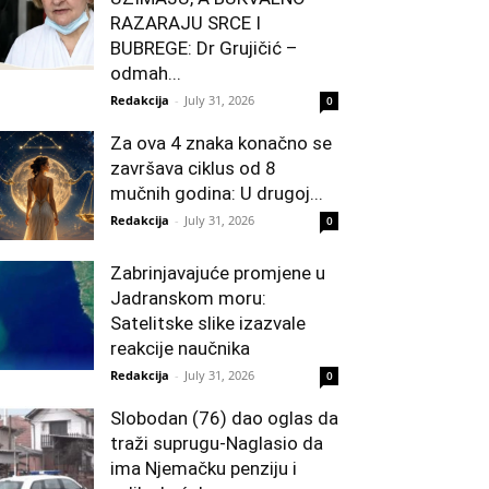
RAZARAJU SRCE I
BUBREGE: Dr Grujičić –
odmah...
Redakcija
-
July 31, 2026
0
Za ova 4 znaka konačno se
završava ciklus od 8
mučnih godina: U drugoj...
Redakcija
-
July 31, 2026
0
Zabrinjavajuće promjene u
Jadranskom moru:
Satelitske slike izazvale
reakcije naučnika
Redakcija
-
July 31, 2026
0
Slobodan (76) dao oglas da
traži suprugu-Naglasio da
ima Njemačku penziju i