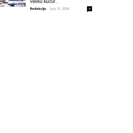
veliku kuću!...
Redakcija
-
July 31, 2026
0